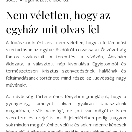
Nem véletlen, hogy az
egyház mit olvas fel
A főpásztor kitért arra: nem véletlen, hogy a feltámadási
szertartáson az egyház ősidők óta olvassa az Ószövetség
fontos szakaszait. A teremtés, a vízözön, Ábrahám
áldozata, a választott nép kivonulása Egyiptomból és
természetesen Krisztus szenvedésének, halálának és
feltámadásának története mind része az „üdvösség nagy
művének”.
Az üdvösség történetének fényében „meglátjuk, hogy a
gyengeség, amelyet olyan gyakran tapasztalunk
magunkban, reális valóság”, de „ott van mögötte Isten
szeretete és ereje” is. Az ő jelenlétében pedig „nagyon
sok minden megtörténhet velünk és sok mindenre képesek
lehetünk”. A bíboros beszélt arról is: napjainkban sokan úgy