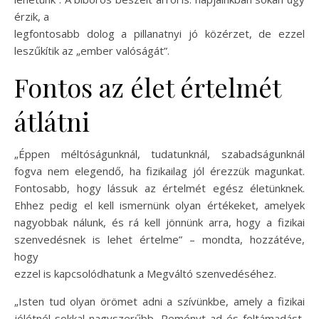
érzik, a
legfontosabb dolog a pillanatnyi jó közérzet, de ezzel
leszűkítik az „ember valóságát”.
Fontos az élet értelmét
átlátni
„Éppen méltóságunknál, tudatunknál, szabadságunknál
fogva nem elegendő, ha fizikailag jól érezzük magunkat.
Fontosabb, hogy lássuk az értelmét egész életünknek.
Ehhez pedig el kell ismernünk olyan értékeket, amelyek
nagyobbak nálunk, és rá kell jönnünk arra, hogy a fizikai
szenvedésnek is lehet értelme” – mondta, hozzátéve,
hogy
ezzel is kapcsolódhatunk a Megváltó szenvedéséhez.
„Isten tud olyan örömet adni a szívünkbe, amely a fizikai
jólétnél sokkal nagyszerűbb. Reményt ad és feltámadást,