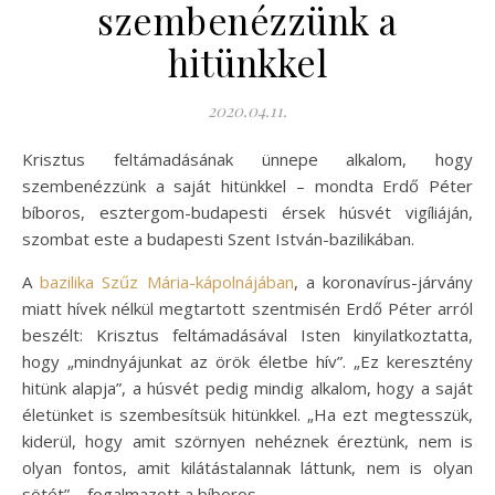
szembenézzünk a
hitünkkel
2020.04.11.
Krisztus feltámadásának ünnepe alkalom, hogy
szembenézzünk a saját hitünkkel – mondta Erdő Péter
bíboros, esztergom-budapesti érsek húsvét vigíliáján,
szombat este a budapesti Szent István-bazilikában.
A
bazilika Szűz Mária-kápolnájában
, a koronavírus-járvány
miatt hívek nélkül megtartott szentmisén Erdő Péter arról
beszélt: Krisztus feltámadásával Isten kinyilatkoztatta,
hogy „mindnyájunkat az örök életbe hív”. „Ez keresztény
hitünk alapja”, a húsvét pedig mindig alkalom, hogy a saját
életünket is szembesítsük hitünkkel. „Ha ezt megtesszük,
kiderül, hogy amit szörnyen nehéznek éreztünk, nem is
olyan fontos, amit kilátástalannak láttunk, nem is olyan
sötét” – fogalmazott a bíboros.