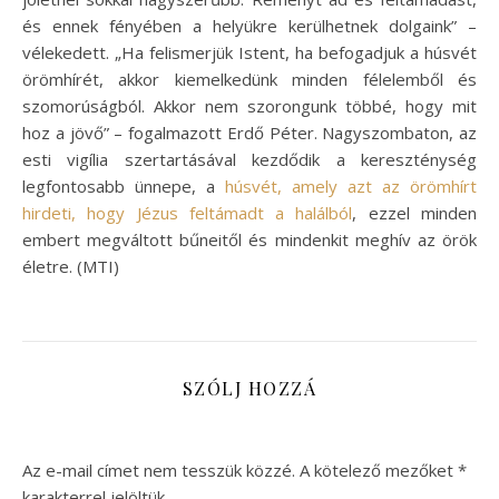
és ennek fényében a helyükre kerülhetnek dolgaink” –
vélekedett. „Ha felismerjük Istent, ha befogadjuk a húsvét
örömhírét, akkor kiemelkedünk minden félelemből és
szomorúságból. Akkor nem szorongunk többé, hogy mit
hoz a jövő” – fogalmazott Erdő Péter. Nagyszombaton, az
esti vigília szertartásával kezdődik a kereszténység
legfontosabb ünnepe, a
húsvét, amely azt az örömhírt
hirdeti, hogy Jézus feltámadt a halálból
, ezzel minden
embert megváltott bűneitől és mindenkit meghív az örök
életre. (MTI)
SZÓLJ HOZZÁ
Az e-mail címet nem tesszük közzé.
A kötelező mezőket
*
karakterrel jelöltük