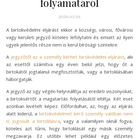
folyamatáról
2020.03.01.
A birtokvédelmi eljárást ekkor a községi, városi, fővárosi
vagy kerületi jegyző köteles lefolytatni és emiatt az ilyen
ügyek jelentős része nem is kerül bírósági szintekre.
A
jegyzőtől az a személy kérhet birokvédelmi eljárást
, aki
az esettől számítva egy éven belül jelzi, hogy őt a
birtokától jogtalanul megfosztották, vagy a birtoklásában
háborgatják.
A jegyző az ügy végén helyreállítja az eredeti viszonyokat,
a birtoksértőt a magatartás folyatásától eltiltja. Két eset
azonban kivételt képez. Előfordulhat, az, hogy az eljárás
alatt kiderül, a
birtokvédelmet kérő személy valóban nem
is jogosult a birtoklásra
, vagy a valamilyen oknál fogva,
köteles azt tűrni, hogy birtoklását egy másik személy
megzavarja. Ez utóbbi lehet például egy előzetes