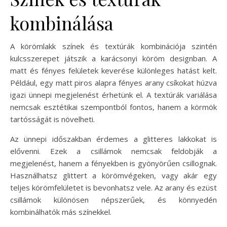
kombinálása
A körömlakk színek és textúrák kombinációja szintén
kulcsszerepet játszik a karácsonyi köröm designban. A
matt és fényes felületek keverése különleges hatást kelt.
Például, egy matt piros alapra fényes arany csíkokat húzva
igazi ünnepi megjelenést érhetünk el. A textúrák variálása
nemcsak esztétikai szempontból fontos, hanem a körmök
tartósságát is növelheti.
Az ünnepi időszakban érdemes a glitteres lakkokat is
elővenni. Ezek a csillámok nemcsak feldobják a
megjelenést, hanem a fényekben is gyönyörűen csillognak.
Használhatsz glittert a körömvégeken, vagy akár egy
teljes körömfelületet is bevonhatsz vele. Az arany és ezüst
csillámok különösen népszerűek, és könnyedén
kombinálhatók más színekkel.