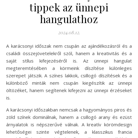
tippek az ünnepi
hangulathoz
2024.08.12.
A karácsonyi időszak nem csupán az ajándékozásról és a
családi összejövetelekről szól, hanem a kreativitás és a
saját stílus kifejezéséről is. Az ünnepi hangulat
megteremtésében a körmeink díszítése különleges
szerepet játszik. A színes lakkok, csillogó díszítések és a
különböző minták nem csupán kiegészítik az ünnepi
öltözéket, hanem segítenek kifejezni az ünnepi érzéseket
is.
A karácsonyi időszakban nemcsak a hagyományos piros és
zöld színek dominálnak, hanem a csillogó arany és ezüst
árnyalatok is népszerűvé válnak. A kreatív körömdesign
lehetőségei szinte végtelenek, a klasszikus francia