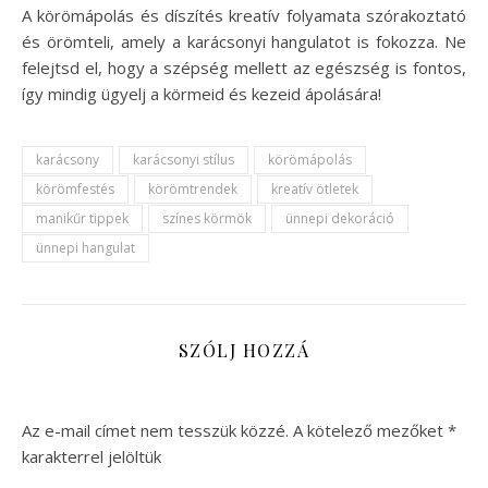
A körömápolás és díszítés kreatív folyamata szórakoztató
és örömteli, amely a karácsonyi hangulatot is fokozza. Ne
felejtsd el, hogy a szépség mellett az egészség is fontos,
így mindig ügyelj a körmeid és kezeid ápolására!
karácsony
karácsonyi stílus
körömápolás
körömfestés
körömtrendek
kreatív ötletek
manikűr tippek
színes körmök
ünnepi dekoráció
ünnepi hangulat
SZÓLJ HOZZÁ
Az e-mail címet nem tesszük közzé.
A kötelező mezőket
*
karakterrel jelöltük