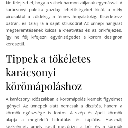
Ne felejtsd el, hogy a színek harmonizáljanak egymással. A
karácsonyi paletta gazdag lehetőségeket kínál, a mély
pirosaktól a zöldekig, a fémes árnyalatokig. Kísérletezz
bátran, és találj rá a saját stílusodra! Az ünnepi hangulat
megteremtésének kulcsa a kreativitás és az önkifejezés,
így ne félj kifejezni egyéniségedet a köröm designon
keresztül.
Tippek a tökéletes
karácsonyi
körömápoláshoz
A karácsonyi időszakban a körömápolás kiemelt figyelmet
igényel. Az ünnepek alatt nemcsak a díszítés, hanem a
körmök egészsége is fontos. A szép és ápolt körmök
alapja a megfelelő hidratálás és táplálás. Használj
kézkrémet, amely segít megőrizni a bőr és a körmök