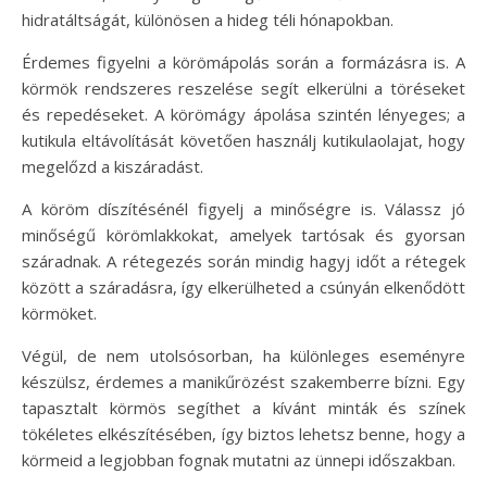
hidratáltságát, különösen a hideg téli hónapokban.
Érdemes figyelni a körömápolás során a formázásra is. A
körmök rendszeres reszelése segít elkerülni a töréseket
és repedéseket. A körömágy ápolása szintén lényeges; a
kutikula eltávolítását követően használj kutikulaolajat, hogy
megelőzd a kiszáradást.
A köröm díszítésénél figyelj a minőségre is. Válassz jó
minőségű körömlakkokat, amelyek tartósak és gyorsan
száradnak. A rétegezés során mindig hagyj időt a rétegek
között a száradásra, így elkerülheted a csúnyán elkenődött
körmöket.
Végül, de nem utolsósorban, ha különleges eseményre
készülsz, érdemes a manikűrözést szakemberre bízni. Egy
tapasztalt körmös segíthet a kívánt minták és színek
tökéletes elkészítésében, így biztos lehetsz benne, hogy a
körmeid a legjobban fognak mutatni az ünnepi időszakban.