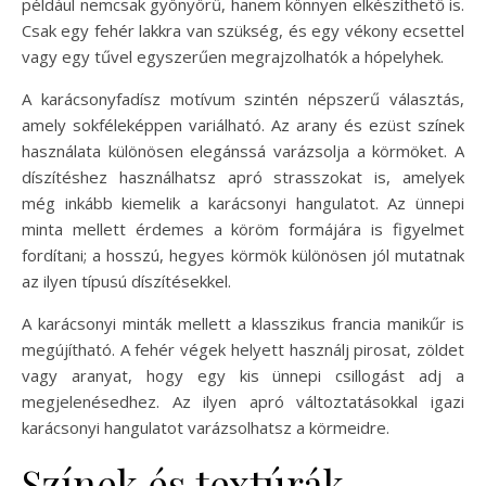
például nemcsak gyönyörű, hanem könnyen elkészíthető is.
Csak egy fehér lakkra van szükség, és egy vékony ecsettel
vagy egy tűvel egyszerűen megrajzolhatók a hópelyhek.
A karácsonyfadísz motívum szintén népszerű választás,
amely sokféleképpen variálható. Az arany és ezüst színek
használata különösen elegánssá varázsolja a körmöket. A
díszítéshez használhatsz apró strasszokat is, amelyek
még inkább kiemelik a karácsonyi hangulatot. Az ünnepi
minta mellett érdemes a köröm formájára is figyelmet
fordítani; a hosszú, hegyes körmök különösen jól mutatnak
az ilyen típusú díszítésekkel.
A karácsonyi minták mellett a klasszikus francia manikűr is
megújítható. A fehér végek helyett használj pirosat, zöldet
vagy aranyat, hogy egy kis ünnepi csillogást adj a
megjelenésedhez. Az ilyen apró változtatásokkal igazi
karácsonyi hangulatot varázsolhatsz a körmeidre.
Színek és textúrák