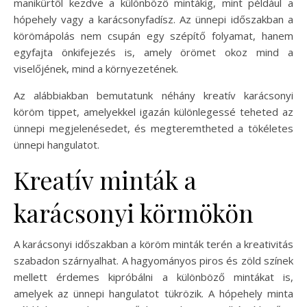
manikűrtől kezdve a különböző mintákig, mint például a
hópehely vagy a karácsonyfadísz. Az ünnepi időszakban a
körömápolás nem csupán egy szépítő folyamat, hanem
egyfajta önkifejezés is, amely örömet okoz mind a
viselőjének, mind a környezetének.
Az alábbiakban bemutatunk néhány kreatív karácsonyi
köröm tippet, amelyekkel igazán különlegessé teheted az
ünnepi megjelenésedet, és megteremtheted a tökéletes
ünnepi hangulatot.
Kreatív minták a
karácsonyi körmökön
A karácsonyi időszakban a köröm minták terén a kreativitás
szabadon szárnyalhat. A hagyományos piros és zöld színek
mellett érdemes kipróbálni a különböző mintákat is,
amelyek az ünnepi hangulatot tükrözik. A hópehely minta