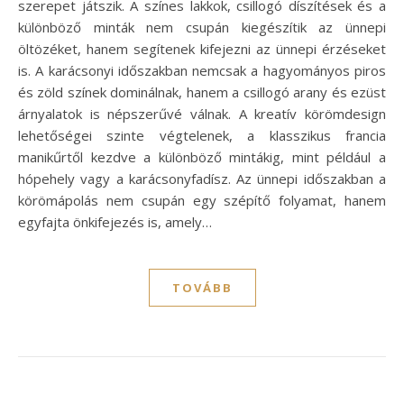
szerepet játszik. A színes lakkok, csillogó díszítések és a
különböző minták nem csupán kiegészítik az ünnepi
öltözéket, hanem segítenek kifejezni az ünnepi érzéseket
is. A karácsonyi időszakban nemcsak a hagyományos piros
és zöld színek dominálnak, hanem a csillogó arany és ezüst
árnyalatok is népszerűvé válnak. A kreatív körömdesign
lehetőségei szinte végtelenek, a klasszikus francia
manikűrtől kezdve a különböző mintákig, mint például a
hópehely vagy a karácsonyfadísz. Az ünnepi időszakban a
körömápolás nem csupán egy szépítő folyamat, hanem
egyfajta önkifejezés is, amely…
TOVÁBB