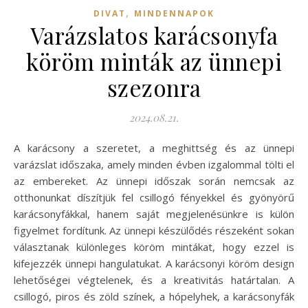
,
DIVAT
MINDENNAPOK
Varázslatos karácsonyfa
köröm minták az ünnepi
szezonra
2024.08.21.
A karácsony a szeretet, a meghittség és az ünnepi
varázslat időszaka, amely minden évben izgalommal tölti el
az embereket. Az ünnepi időszak során nemcsak az
otthonunkat díszítjük fel csillogó fényekkel és gyönyörű
karácsonyfákkal, hanem saját megjelenésünkre is külön
figyelmet fordítunk. Az ünnepi készülődés részeként sokan
választanak különleges köröm mintákat, hogy ezzel is
kifejezzék ünnepi hangulatukat. A karácsonyi köröm design
lehetőségei végtelenek, és a kreativitás határtalan. A
csillogó, piros és zöld színek, a hópelyhek, a karácsonyfák