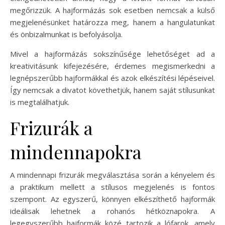
megőrizzük. A hajformázás sok esetben nemcsak a külső
megjelenésünket határozza meg, hanem a hangulatunkat
és önbizalmunkat is befolyásolja.
Mivel a hajformázás sokszínűsége lehetőséget ad a
kreativitásunk kifejezésére, érdemes megismerkedni a
legnépszerűbb hajformákkal és azok elkészítési lépéseivel.
Így nemcsak a divatot követhetjük, hanem saját stílusunkat
is megtalálhatjuk.
Frizurák a
mindennapokra
A mindennapi frizurák megválasztása során a kényelem és
a praktikum mellett a stílusos megjelenés is fontos
szempont. Az egyszerű, könnyen elkészíthető hajformák
ideálisak lehetnek a rohanós hétköznapokra. A
legegyszerűbb hajformák közé tartozik a lófarok, amely