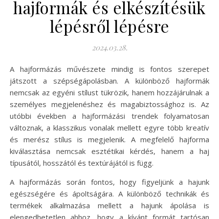
hajformák és elkészítésük
lépésről lépésre
2024.03.28.
A hajformázás művészete mindig is fontos szerepet
játszott a szépségápolásban. A különböző hajformák
nemcsak az egyéni stílust tükrözik, hanem hozzájárulnak a
személyes megjelenéshez és magabiztossághoz is. Az
utóbbi években a hajformázási trendek folyamatosan
változnak, a klasszikus vonalak mellett egyre több kreatív
és merész stílus is megjelenik. A megfelelő hajforma
kiválasztása nemcsak esztétikai kérdés, hanem a haj
típusától, hosszától és textúrájától is függ.
A hajformázás során fontos, hogy figyeljünk a hajunk
egészségére és ápoltságára. A különböző technikák és
termékek alkalmazása mellett a hajunk ápolása is
elengedhetetlen ahhoz, hogy a kívánt formát tartósan