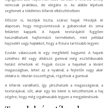
nemcsak praktikus, de elegáns is. Az alábbi lépések
segítenek a tökéletes lófarok elkészítésében:
Először is, kezdjük tiszta, száraz hajjal. Fésüljük át
alaposan, hogy megszüntessük a gubancokat és sima
felületet kapjunk. A hajunk textúrájától függően
használhatunk hajformázó termékeket, mint például
hajzselét vagy hajlakkot, hogy a frizura tartósabb legyen.
Ezután válasszunk ki egy megfelelő hajgumit. A hajunk
színéhez illő vagy átlátszó gumival még esztétikusabb
hatást érhetünk el. Fogjuk össze a hajunkat a kívánt
magasságban, lehet az a nyaknál, a fejtetőn vagy akár
oldalra is. Miután összefogtuk, rögzítsük a gumival.
A lófarok variálható, így játszhatunk a magasságával, a
textúrájával, sőt, akár egy kis loknit is készíthetünk a haj
végére, hogy még izgalmasabb legyen a megjelenésünk.