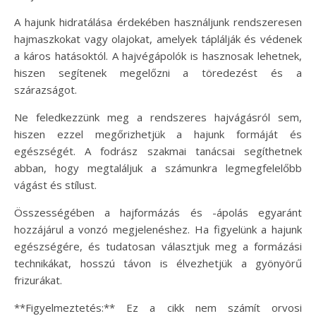
A hajunk hidratálása érdekében használjunk rendszeresen
hajmaszkokat vagy olajokat, amelyek táplálják és védenek
a káros hatásoktól. A hajvégápolók is hasznosak lehetnek,
hiszen segítenek megelőzni a töredezést és a
szárazságot.
Ne feledkezzünk meg a rendszeres hajvágásról sem,
hiszen ezzel megőrizhetjük a hajunk formáját és
egészségét. A fodrász szakmai tanácsai segíthetnek
abban, hogy megtaláljuk a számunkra legmegfelelőbb
vágást és stílust.
Összességében a hajformázás és -ápolás egyaránt
hozzájárul a vonzó megjelenéshez. Ha figyelünk a hajunk
egészségére, és tudatosan választjuk meg a formázási
technikákat, hosszú távon is élvezhetjük a gyönyörű
frizurákat.
**Figyelmeztetés:** Ez a cikk nem számít orvosi