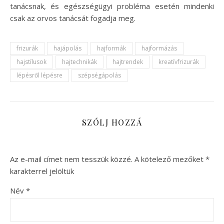
tanácsnak, és egészségügyi probléma esetén mindenki
csak az orvos tanácsát fogadja meg.
frizurák
hajápolás
hajformák
hajformázás
hajstílusok
hajtechnikák
hajtrendek
kreatívfrizurák
lépésről lépésre
szépségápolás
SZÓLJ HOZZÁ
Az e-mail címet nem tesszük közzé.
A kötelező mezőket
*
karakterrel jelöltük
Név
*