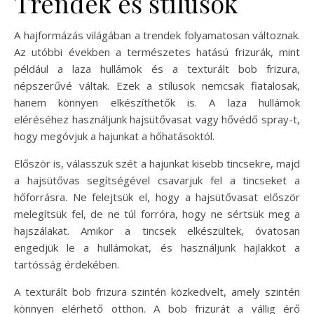
Trendek és stílusok
A hajformázás világában a trendek folyamatosan változnak.
Az utóbbi években a természetes hatású frizurák, mint
például a laza hullámok és a texturált bob frizura,
népszerűvé váltak. Ezek a stílusok nemcsak fiatalosak,
hanem könnyen elkészíthetők is. A laza hullámok
eléréséhez használjunk hajsütővasat vagy hővédő spray-t,
hogy megóvjuk a hajunkat a hőhatásoktól.
Először is, válasszuk szét a hajunkat kisebb tincsekre, majd
a hajsütővas segítségével csavarjuk fel a tincseket a
hőforrásra. Ne felejtsük el, hogy a hajsütővasat először
melegítsük fel, de ne túl forróra, hogy ne sértsük meg a
hajszálakat. Amikor a tincsek elkészültek, óvatosan
engedjük le a hullámokat, és használjunk hajlakkot a
tartósság érdekében.
A texturált bob frizura szintén közkedvelt, amely szintén
könnyen elérhető otthon. A bob frizurát a vállig érő