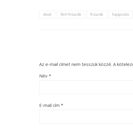
divat
férfi frizurák
frizurák
hajápolás
Az e-mail címet nem tesszük közzé.
A kötele
Név
*
E-mail cím
*