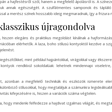
n a hajfestésről szól, hanem a megfelelő ápolásról is. A színeze
suk annak egészségét. A szulfátmentes samponok és tápláló k
ssal a merész színek hosszabb ideig megmaradnak, így a frizura 
 klasszikus újragondolva
k, hiszen elegáns és praktikus megoldást kínálnak a hajformázá
iációban elérhetők. A laza, boho stílusú kontyoktól kezdve a sz
elenést.
egészítőkkel, mint például hajpántokkal, virágokkal vagy ékszere
 kontyok rendkívül sokoldalúak: lehetnek mindennapi viseletre
lt, azonban a megfelelő technikák és eszközök ismerete elen
különböző stílusokkal, hogy megtaláljuk a számunkra legideálisab
vitás kifejezésére is, hiszen a variációk száma végtelen.
 hogy mindenki felfedezze a hajdivat izgalmas világát, és megtalál