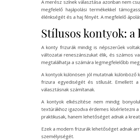
A merész színek választása azonban nem csupá
megfelelő hajápolási termékekkel támogas
élénkségét és a haj fényét. A megfelelő ápolá
Stílusos kontyok: a
A konty frizurák mindig is népszerűek volta
változatai reneszánszukat élik, és számos var
megtalálhatja a számára legmegfelelőbb megj
A kontyok különösen jól mutatnak különböző ki
frizura egyediségét és stílusát. Emellett a
választásnak számítanak.
A kontyok elkészítése nem mindig bonyolu
textúrákhoz igazodva érdemes kísérletezni a 
praktikusak, hanem lehetőséget adnak a kreati
Ezek a modern frizurák lehetőséget adnak arra,
személyiségét.