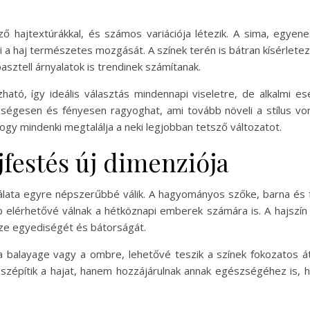
ző hajtextúrákkal, és számos variációja létezik. A sima, egy
i a haj természetes mozgását. A színek terén is bátran kísérletez
asztell árnyalatok is trendinek számítanak.
ató, így ideális választás mindennapi viseletre, de alkalmi e
ségesen és fényesen ragyoghat, ami tovább növeli a stílus von
hogy mindenki megtalálja a neki legjobban tetsző változatot.
jfestés új dimenziója
álata egyre népszerűbbé válik. A hagyományos szőke, barna és fe
b elérhetővé válnak a hétköznapi emberek számára is. A hajszín
ezze egyediségét és bátorságát.
 a balayage vagy a ombre, lehetővé teszik a színek fokozatos 
zépítik a hajat, hanem hozzájárulnak annak egészségéhez is, 