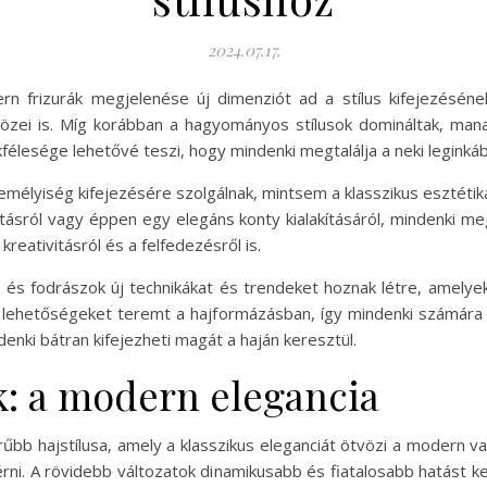
2024.07.17.
ern frizurák megjelenése új dimenziót ad a stílus kifejezésén
közei is. Míg korábban a hagyományos stílusok domináltak, man
kfélesége lehetővé teszi, hogy mindenki megtalálja a neki legink
zemélyiség kifejezésére szolgálnak, mintsem a klasszikus esztéti
ásról vagy éppen egy elegáns konty kialakításáról, mindenki megta
eativitásról és a felfedezésről is.
és fodrászok új technikákat és trendeket hoznak létre, amelyek i
j lehetőségeket teremt a hajformázásban, így mindenki számára 
enki bátran kifejezheti magát a haján keresztül.
k: a modern elegancia
űbb hajstílusa, amely a klasszikus eleganciát ötvözi a modern v
érni. A rövidebb változatok dinamikusabb és fiatalosabb hatást