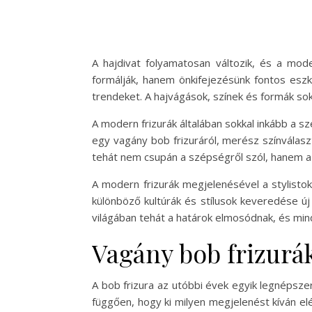
A hajdivat folyamatosan változik, és a mod
formálják, hanem önkifejezésünk fontos esz
trendeket. A hajvágások, színek és formák so
A modern frizurák általában sokkal inkább a s
egy vagány bob frizuráról, merész színválaszt
tehát nem csupán a szépségről szól, hanem a kr
A modern frizurák megjelenésével a stylistok 
különböző kultúrák és stílusok keveredése ú
világában tehát a határok elmosódnak, és mind
Vagány bob frizurá
A bob frizura az utóbbi évek egyik legnépszer
függően, hogy ki milyen megjelenést kíván el