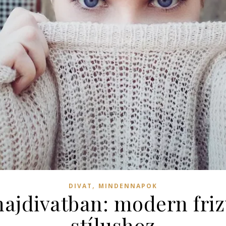
,
DIVAT
MINDENNAPOK
hajdivatban: modern fr
stílushoz