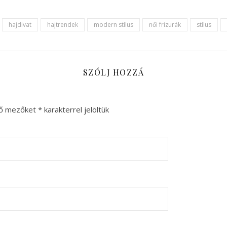
hajdivat
hajtrendek
modern stílus
női frizurák
stílus
SZÓLJ HOZZÁ
ző mezőket
*
karakterrel jelöltük