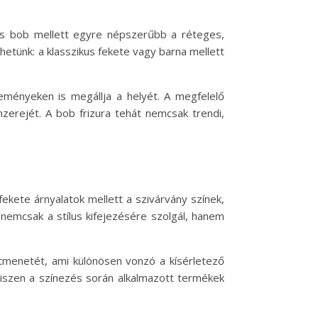
enes bob mellett egyre népszerűbb a réteges,
hetünk: a klasszikus fekete vagy barna mellett
seményeken is megállja a helyét. A megfelelő
zerejét. A bob frizura tehát nemcsak trendi,
kete árnyalatok mellett a szivárvány színek,
 nemcsak a stílus kifejezésére szolgál, hanem
átmenetét, ami különösen vonzó a kísérletező
hiszen a színezés során alkalmazott termékek