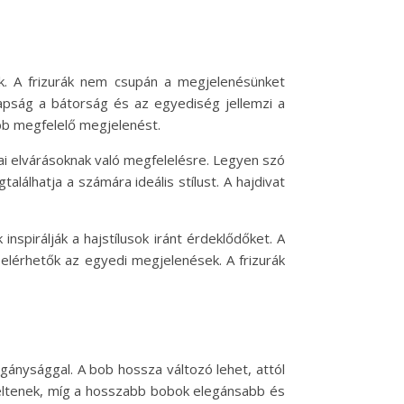
ek. A frizurák nem csupán a megjelenésünket
apság a bátorság és az egyediség jellemzi a
ább megfelelő megjelenést.
kai elvárásoknak való megfelelésre. Legyen szó
lálhatja a számára ideális stílust. A hajdivat
nspirálják a hajstílusok iránt érdeklődőket. A
elérhetők az egyedi megjelenések. A frizurák
agánysággal. A bob hossza változó lehet, attól
 keltenek, míg a hosszabb bobok elegánsabb és