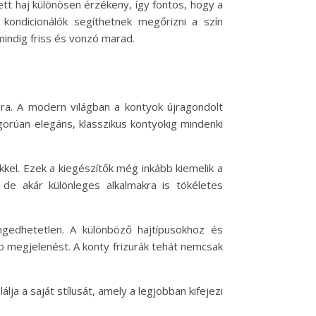
tt haj különösen érzékeny, így fontos, hogy a
ondicionálók segíthetnek megőrizni a szín
mindig friss és vonzó marad.
sra. A modern világban a kontyok újragondolt
igorúan elegáns, klasszikus kontyokig mindenki
kkel. Ezek a kiegészítők még inkább kiemelik a
, de akár különleges alkalmakra is tökéletes
gedhetetlen. A különböző hajtípusokhoz és
b megjelenést. A konty frizurák tehát nemcsak
ja a saját stílusát, amely a legjobban kifejezi