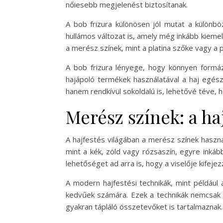
nőiesebb megjelenést biztosítanak.
A bob frizura különösen jól mutat a különbö
hullámos változat is, amely még inkább kiemel
a merész színek, mint a platina szőke vagy a p
A bob frizura lényege, hogy könnyen formázh
hajápoló termékek használatával a haj egész
hanem rendkívül sokoldalú is, lehetővé téve, 
Merész színek: a ha
A hajfestés világában a merész színek haszn
mint a kék, zöld vagy rózsaszín, egyre inkáb
lehetőséget ad arra is, hogy a viselője kifej
A modern hajfestési technikák, mint például
kedvűek számára. Ezek a technikák nemcsak s
gyakran tápláló összetevőket is tartalmaznak.