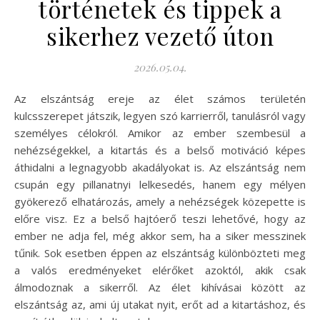
történetek és tippek a
sikerhez vezető úton
2026.05.04.
Az elszántság ereje az élet számos területén
kulcsszerepet játszik, legyen szó karrierről, tanulásról vagy
személyes célokról. Amikor az ember szembesül a
nehézségekkel, a kitartás és a belső motiváció képes
áthidalni a legnagyobb akadályokat is. Az elszántság nem
csupán egy pillanatnyi lelkesedés, hanem egy mélyen
gyökerező elhatározás, amely a nehézségek közepette is
előre visz. Ez a belső hajtóerő teszi lehetővé, hogy az
ember ne adja fel, még akkor sem, ha a siker messzinek
tűnik. Sok esetben éppen az elszántság különbözteti meg
a valós eredményeket elérőket azoktól, akik csak
álmodoznak a sikerről. Az élet kihívásai között az
elszántság az, ami új utakat nyit, erőt ad a kitartáshoz, és