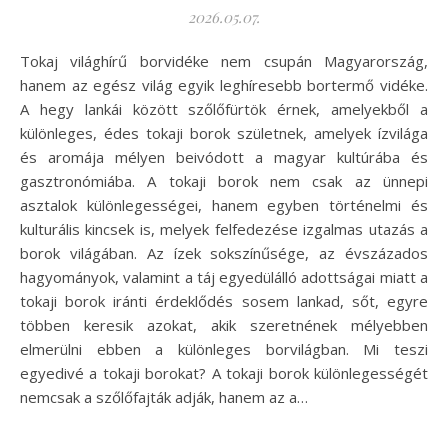
2026.05.07.
Tokaj világhírű borvidéke nem csupán Magyarország,
hanem az egész világ egyik leghíresebb bortermő vidéke.
A hegy lankái között szőlőfürtök érnek, amelyekből a
különleges, édes tokaji borok születnek, amelyek ízvilága
és aromája mélyen beivódott a magyar kultúrába és
gasztronómiába. A tokaji borok nem csak az ünnepi
asztalok különlegességei, hanem egyben történelmi és
kulturális kincsek is, melyek felfedezése izgalmas utazás a
borok világában. Az ízek sokszínűsége, az évszázados
hagyományok, valamint a táj egyedülálló adottságai miatt a
tokaji borok iránti érdeklődés sosem lankad, sőt, egyre
többen keresik azokat, akik szeretnének mélyebben
elmerülni ebben a különleges borvilágban. Mi teszi
egyedivé a tokaji borokat? A tokaji borok különlegességét
nemcsak a szőlőfajták adják, hanem az a…