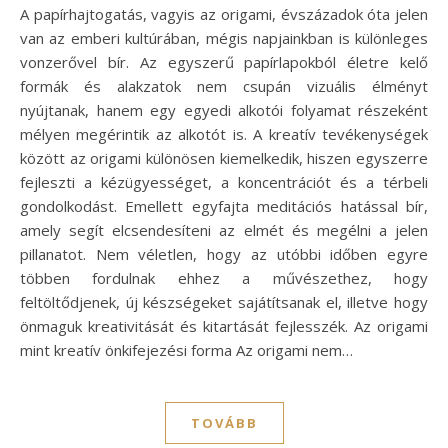
A papírhajtogatás, vagyis az origami, évszázadok óta jelen
van az emberi kultúrában, mégis napjainkban is különleges
vonzerővel bír. Az egyszerű papírlapokból életre kelő
formák és alakzatok nem csupán vizuális élményt
nyújtanak, hanem egy egyedi alkotói folyamat részeként
mélyen megérintik az alkotót is. A kreatív tevékenységek
között az origami különösen kiemelkedik, hiszen egyszerre
fejleszti a kézügyességet, a koncentrációt és a térbeli
gondolkodást. Emellett egyfajta meditációs hatással bír,
amely segít elcsendesíteni az elmét és megélni a jelen
pillanatot. Nem véletlen, hogy az utóbbi időben egyre
többen fordulnak ehhez a művészethez, hogy
feltöltődjenek, új készségeket sajátítsanak el, illetve hogy
önmaguk kreativitását és kitartását fejlesszék. Az origami
mint kreatív önkifejezési forma Az origami nem…
TOVÁBB