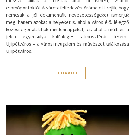
messze állnak a turisták által jól ismert, zsúfolt
csomópontoktól. A városi felfedezés öröme ott rejlik, hogy
nemcsak a jól dokumentált nevezetességeket ismerjük
meg, hanem azokat a helyeket is, ahol a város élő, lélegző
közösségei alakítják mindennapjaikat, és ahol a múlt és a
jelen egyensúlya különleges atmoszférát teremt.
Újlipótváros – a városi nyugalom és művészet találkozása
Újlipótváros…
TOVÁBB