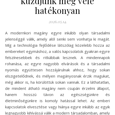
küzdjünk meg vele
hatékonyan
2026.05.14.
A modernkori magány egyre inkább olyan társadalmi
jelenséggé válik, amely alól senki sem vonhatja ki magát.
Míg a technológia fejlődése látszólag közelebb hozza az
embereket egymáshoz, a valós kapcsolatok gyakran egyre
felszínesebbek és ritkábbak lesznek. A mindennapok
rohanása, az egyre nagyobb elvárások és a társadalmi
nyomás együttesen hozzájárulnak ahhoz, hogy sokan
elszigetelődnek, és mélyen magányosnak érzik magukat,
még akkor is, ha körülöttük sokan vannak. Ez a láthatatlan,
de mindent átható magány nem csupán érzelmi állapot,
hanem hosszú távon az egészségünkre és
életminőségünkre is komoly hatással lehet. Az emberi
kapcsolatok elvesztése vagy hiánya egyre inkább az egyik
legnagyobb kihívássá válik a modern társadalomban, amely