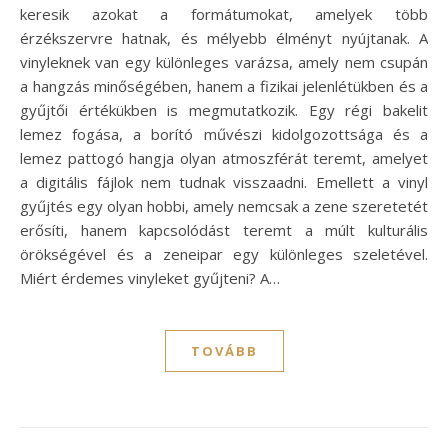
keresik azokat a formátumokat, amelyek több
érzékszervre hatnak, és mélyebb élményt nyújtanak. A
vinyleknek van egy különleges varázsa, amely nem csupán
a hangzás minőségében, hanem a fizikai jelenlétükben és a
gyűjtői értékükben is megmutatkozik. Egy régi bakelit
lemez fogása, a borító művészi kidolgozottsága és a
lemez pattogó hangja olyan atmoszférát teremt, amelyet
a digitális fájlok nem tudnak visszaadni. Emellett a vinyl
gyűjtés egy olyan hobbi, amely nemcsak a zene szeretetét
erősíti, hanem kapcsolódást teremt a múlt kulturális
örökségével és a zeneipar egy különleges szeletével.
Miért érdemes vinyleket gyűjteni? A…
TOVÁBB