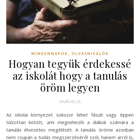
,
MINDENNAPOK
OLVASNIVALÓK
Hogyan tegyük érdekessé
az iskolát hogy a tanulás
öröm legyen
2026.05.22.
Az iskolai környezet sokszor lehet fásult vagy éppen
túlzottan kötött, ami megnehezíti a diákok számára a
tanulás élvezetes megélését. A tanulás öröme azonban
nem csupán a tudás megszerzéséről szól, hanem arról is,