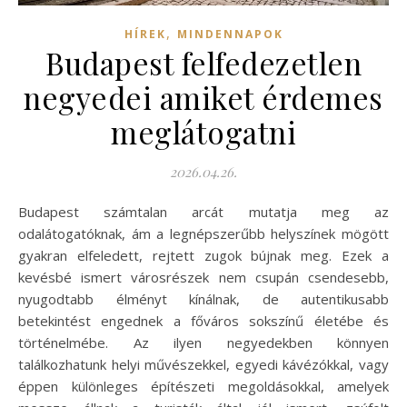
,
HÍREK
MINDENNAPOK
Budapest felfedezetlen
negyedei amiket érdemes
meglátogatni
2026.04.26.
Budapest számtalan arcát mutatja meg az
odalátogatóknak, ám a legnépszerűbb helyszínek mögött
gyakran elfeledett, rejtett zugok bújnak meg. Ezek a
kevésbé ismert városrészek nem csupán csendesebb,
nyugodtabb élményt kínálnak, de autentikusabb
betekintést engednek a főváros sokszínű életébe és
történelmébe. Az ilyen negyedekben könnyen
találkozhatunk helyi művészekkel, egyedi kávézókkal, vagy
éppen különleges építészeti megoldásokkal, amelyek