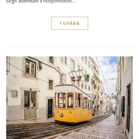
segít átlendülni a holtpontokon.…
TOVÁBB