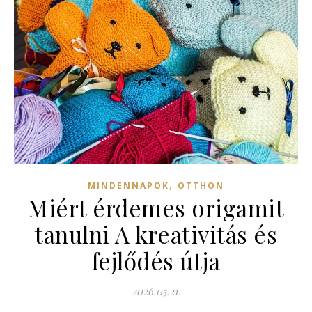
,
MINDENNAPOK
OTTHON
Miért érdemes origamit
tanulni A kreativitás és
fejlődés útja
2026.05.21.