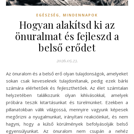
,
EGÉSZSÉG
MINDENNAPOK
Hogyan alakítsd ki az
önuralmat és fejleszd a
belső erődet
2026.05.23.
Az önuralom és a belső erő olyan tulajdonságok, amelyeket
sokan csak keveseknek tulajdonítanak, pedig ezek bárki
számára elérhetőek és fejleszthetőek. Az élet számtalan
helyzetében találkozunk olyan kihívásokkal, amelyek
próbára teszik kitartásunkat és türelmünket. Ezekben a
pillanatokban válik világossá, mennyire vagyunk képesek
megőrizni a nyugalmunkat, irányítani reakcióinkat, és nem
hagyni, hogy a külső körülmények befolyásolják belső
egyensúlyunkat. Az önuralom nem csupán a nehéz