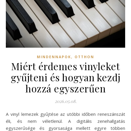
,
MINDENNAPOK
OTTHON
Miért érdemes vinyleket
gyűjteni és hogyan kezdj
hozzá egyszerűen
2026.05.08.
A vinyl lemezek gyűjtése az utóbbi időben reneszánszát
éli, és nem véletlenül. A digitális zenehallgatás
egyszerűsége és gyorsasága mellett egyre többen