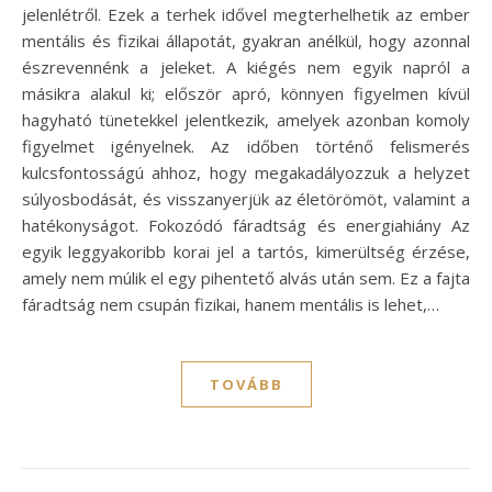
jelenlétről. Ezek a terhek idővel megterhelhetik az ember
mentális és fizikai állapotát, gyakran anélkül, hogy azonnal
észrevennénk a jeleket. A kiégés nem egyik napról a
másikra alakul ki; először apró, könnyen figyelmen kívül
hagyható tünetekkel jelentkezik, amelyek azonban komoly
figyelmet igényelnek. Az időben történő felismerés
kulcsfontosságú ahhoz, hogy megakadályozzuk a helyzet
súlyosbodását, és visszanyerjük az életörömöt, valamint a
hatékonyságot. Fokozódó fáradtság és energiahiány Az
egyik leggyakoribb korai jel a tartós, kimerültség érzése,
amely nem múlik el egy pihentető alvás után sem. Ez a fajta
fáradtság nem csupán fizikai, hanem mentális is lehet,…
TOVÁBB