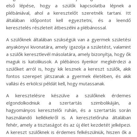
első lépése, hogy a szülők kapcsolatba lépnek a
plébániával, ahol a keresztelőt szeretnék tartani. Itt
általában időpontot kell egyeztetni, és a leendő
keresztelés részleteit átbeszélni a plébánossal.
A szülőknek általában szükségük van a gyermek születési
anyakönyvi kivonatára, amely igazolja a születést, valamint
a szülők keresztlevél másolatára, amely bizonyítja, hogy ők
maguk is katolikusok. A plébános ilyenkor megkérdezi a
szülőket arról is, hogy kik lesznek a kereszt szülők, akik
fontos szerepet játszanak a gyermek életében, és akik
vallási és erkölcsi példát kell, hogy mutassanak.
A keresztelésre készülve a szülőknek érdemes
elgondolkodniuk a szertartás szimbolikáján, a
hagyományos keresztelői ruhán, és a szertartás során
használandó kellékekről is. A keresztelőruha általában
fehér, amely a tisztaságot és az új élet kezdetét jelképezi.
A kereszt szülőknek is érdemes felkészülniük, hiszen ők a