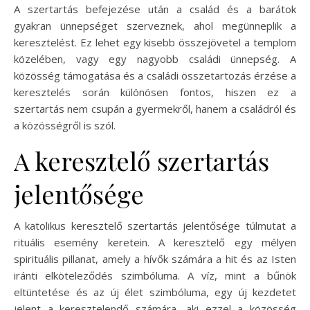
A szertartás befejezése után a család és a barátok
gyakran ünnepséget szerveznek, ahol megünneplik a
keresztelést. Ez lehet egy kisebb összejövetel a templom
közelében, vagy egy nagyobb családi ünnepség. A
közösség támogatása és a családi összetartozás érzése a
keresztelés során különösen fontos, hiszen ez a
szertartás nem csupán a gyermekről, hanem a családról és
a közösségről is szól.
A keresztelő szertartás
jelentősége
A katolikus keresztelő szertartás jelentősége túlmutat a
rituális esemény keretein. A keresztelő egy mélyen
spirituális pillanat, amely a hívők számára a hit és az Isten
iránti elköteleződés szimbóluma. A víz, mint a bűnök
eltüntetése és az új élet szimbóluma, egy új kezdetet
jelent a keresztelendő számára, aki ezzel a közösség