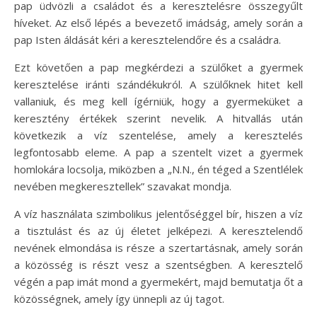
pap üdvözli a családot és a keresztelésre összegyűlt
híveket. Az első lépés a bevezető imádság, amely során a
pap Isten áldását kéri a keresztelendőre és a családra.
Ezt követően a pap megkérdezi a szülőket a gyermek
keresztelése iránti szándékukról. A szülőknek hitet kell
vallaniuk, és meg kell ígérniük, hogy a gyermeküket a
keresztény értékek szerint nevelik. A hitvallás után
következik a víz szentelése, amely a keresztelés
legfontosabb eleme. A pap a szentelt vizet a gyermek
homlokára locsolja, miközben a „N.N., én téged a Szentlélek
nevében megkeresztellek” szavakat mondja.
A víz használata szimbolikus jelentőséggel bír, hiszen a víz
a tisztulást és az új életet jelképezi. A keresztelendő
nevének elmondása is része a szertartásnak, amely során
a közösség is részt vesz a szentségben. A keresztelő
végén a pap imát mond a gyermekért, majd bemutatja őt a
közösségnek, amely így ünnepli az új tagot.