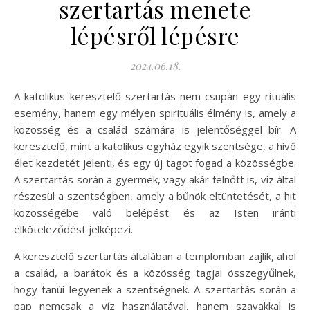
szertartás menete
lépésről lépésre
2024.06.18.
A katolikus keresztelő szertartás nem csupán egy rituális
esemény, hanem egy mélyen spirituális élmény is, amely a
közösség és a család számára is jelentőséggel bír. A
keresztelő, mint a katolikus egyház egyik szentsége, a hívő
élet kezdetét jelenti, és egy új tagot fogad a közösségbe.
A szertartás során a gyermek, vagy akár felnőtt is, víz által
részesül a szentségben, amely a bűnök eltüntetését, a hit
közösségébe való belépést és az Isten iránti
elköteleződést jelképezi.
A keresztelő szertartás általában a templomban zajlik, ahol
a család, a barátok és a közösség tagjai összegyűlnek,
hogy tanúi legyenek a szentségnek. A szertartás során a
pap nemcsak a víz használatával, hanem szavakkal is