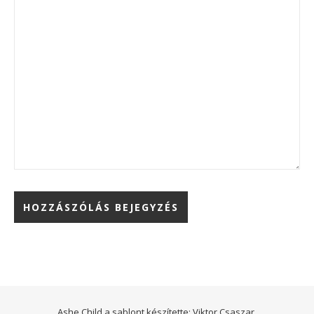
Ashe Child a sablont készítette:
Viktor Csaszar.