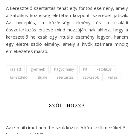
A keresztelő szertartás tehát egy fontos esemény, amely
a katolikus közösség életében központi szerepet játszik.
Az ünneplés, a közösségi élmény és a családi
összetartozás érzése mind hozzájárulnak ahhoz, hogy a
keresztelő ne csak egy rituális esemény legyen, hanem
egy életre szóló élmény, amely a hívők számára mindig
emlékezetes marad.
család
gyermek
hagyomány
hit
katolikus
keresztelő
rituálé
szertartás
szokások
vallás
SZÓLJ HOZZÁ
Az e-mail címet nem tesszük közzé.
A kötelező mezőket
*