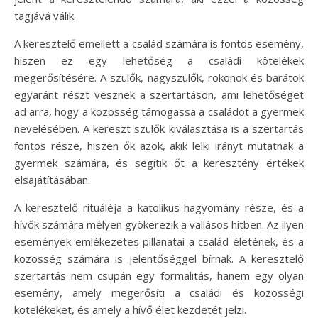
tagjává válik.
A keresztelő emellett a család számára is fontos esemény,
hiszen ez egy lehetőség a családi kötelékek
megerősítésére. A szülők, nagyszülők, rokonok és barátok
egyaránt részt vesznek a szertartáson, ami lehetőséget
ad arra, hogy a közösség támogassa a családot a gyermek
nevelésében. A kereszt szülők kiválasztása is a szertartás
fontos része, hiszen ők azok, akik lelki irányt mutatnak a
gyermek számára, és segítik őt a keresztény értékek
elsajátításában.
A keresztelő rituáléja a katolikus hagyomány része, és a
hívők számára mélyen gyökerezik a vallásos hitben. Az ilyen
események emlékezetes pillanatai a család életének, és a
közösség számára is jelentőséggel bírnak. A keresztelő
szertartás nem csupán egy formalitás, hanem egy olyan
esemény, amely megerősíti a családi és közösségi
kötelékeket, és amely a hívő élet kezdetét jelzi.