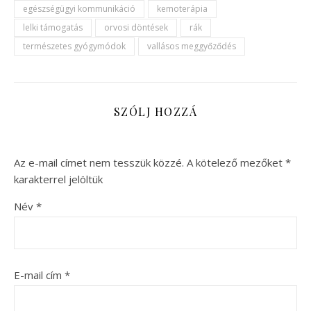
egészségügyi kommunikáció
kemoterápia
lelki támogatás
orvosi döntések
rák
természetes gyógymódok
vallásos meggyőződés
SZÓLJ HOZZÁ
Az e-mail címet nem tesszük közzé.
A kötelező mezőket
*
karakterrel jelöltük
Név
*
E-mail cím
*