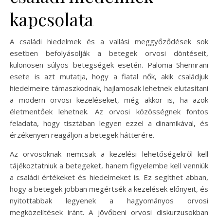
kapcsolata
A családi hiedelmek és a vallási meggyőződések sok
esetben befolyásolják a betegek orvosi döntéseit,
különösen súlyos betegségek esetén. Paloma Shemirani
esete is azt mutatja, hogy a fiatal nők, akik családjuk
hiedelmeire támaszkodnak, hajlamosak lehetnek elutasítani
a modern orvosi kezeléseket, még akkor is, ha azok
életmentőek lehetnek. Az orvosi közösségnek fontos
feladata, hogy tisztában legyen ezzel a dinamikával, és
érzékenyen reagáljon a betegek hátterére.
Az orvosoknak nemcsak a kezelési lehetőségekről kell
tájékoztatniuk a betegeket, hanem figyelembe kell venniük
a családi értékeket és hiedelmeket is. Ez segíthet abban,
hogy a betegek jobban megértsék a kezelések előnyeit, és
nyitottabbak legyenek a hagyományos orvosi
megközelítések iránt. A jövőbeni orvosi diskurzusokban