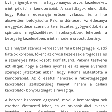
kívánja igénybe venni a hagyományos orvosi kezeléseket,
mint például a kemoterápiát. A családtagok elmondták,
hogy Paloma édesanyja erősen vallásos, és a hite
alapvetően befolyásolta Paloma döntését. Az édesanya
meggyőződése szerint a természetes gyógymódok és a
spirituális megközelítések hatékonyabbak lehetnek a
betegség kezelésében, mint a modern orvostudomány.
Ez a helyzet számos kérdést vet fel a betegséggel küzdő
fiatalok körében, főként az orvosi kezelések elfogadása és
a személyes hitek közötti konfliktusról. Paloma testvérei
azt állítják, hogy a családi nyomás és az anyai elvárások
szerepet játszottak abban, hogy Paloma elutasította a
kemoterápiát. Az ő esetük nemcsak a rákbetegséggel
kapcsolatos szakszerűség hiányát, hanem a családi
kapcsolatok bonyolultságát is rávilágítja.
A helyzet különösen aggasztó, mivel a kemoterápia sok
esetben életmentő lehet, és az orvosok által javasolt
kezelési terv figyelmen kívül hagyása komoly