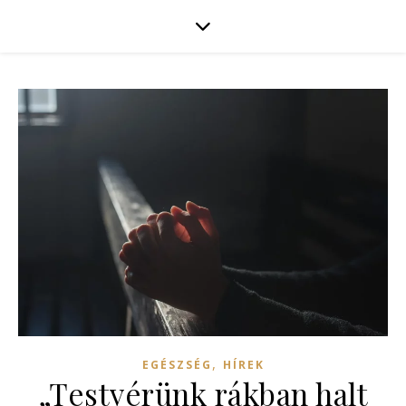
,
EGÉSZSÉG
HÍREK
„Testvérünk rákban halt