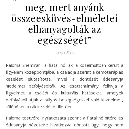
meg, mert anyánk
összeesküvés-elméletei
elhanyagolták az
egészségét”
2025.08.07.
Paloma Shemirani, a fiatal nő, aki a közelmúltban került a
figyelem középpontjába, a családja szerint a kemoterápiás
kezelést elutasította, mivel a döntését édesanyja
hiedelmei befolyásolták. Az esettanulmány felhívja a
figyelmet a családi és kulturális hatásokra, amelyek
befolyásolhatják a súlyos betegségekkel való küzdelmet,
különösen a rák kezelését illetően.
Paloma testvérei nyilatkozata szerint a fiatal nő hitére és
édesanyja nézeteire hivatkozva döntött úgy, hogy nem