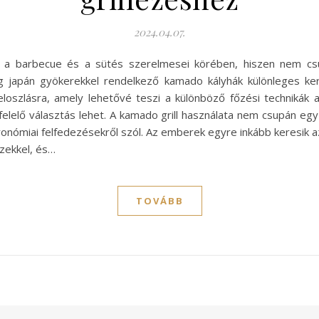
2024.04.07.
s a barbecue és a sütés szerelmesei körében, hiszen nem c
leg japán gyökerekkel rendelkező kamado kályhák különleges k
oszlásra, amely lehetővé teszi a különböző főzési technikák alk
gfelelő választás lehet. A kamado grill használata nem csupán egy
ronómiai felfedezésekről szól. Az emberek egyre inkább keresik 
ízekkel, és…
TOVÁBB