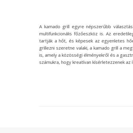
A kamado grill egyre népszerűbb választá
multifunkcionális főzőeszköz is. Az eredeti
tartják a hőt, és képesek az egyenletes hőel
grillezni szeretne valaki, a kamado grill a me
is, amely a közösségi élményekről és a gaszt
számukra, hogy kreatívan kísérletezzenek az 