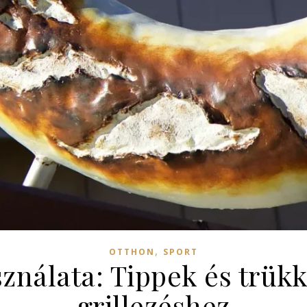
,
OTTHON
SPORT
nálata: Tippek és trükk
grillezéshez