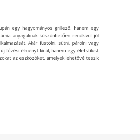
supán egy hagyományos grillező, hanem egy
erámia anyaguknak köszönhetően rendkívül jól
almazását. Akár füstölni, sütni, párolni vagy
 új főzési élményt kínál, hanem egy életstílust
azokat az eszközöket, amelyek lehetővé teszik