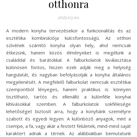
otthonra
2025.03.10.
A modern konyha tervezésekor a funkcionalitás és az
esztétika kombinációja kulcsfontosságú. Az otthon
szívének számító konyha olyan hely, ahol nemcsak
étkezünk, hanem közös élményeket is megélünk a
családdal és barátokkal. A falburkolatok kiválasztása
különösen fontos, hiszen ezek adják meg a helyiség
hangulatát, és nagyban befolyásolják a konyha általános
megjelenését. A megfelelő falburkolat nemcsak esztétikai
szempontból lényeges, hanem praktikus is: könnyen
tisztítható, tartós és ellenálló a különféle konyhai
kihívásokkal szemben. A falburkolatok sokfélesége
lehetőséget biztosít arra, hogy a konyhánk személyre
szabott és egyedi legyen. A különböző anyagok, mint a
csempe, a fa, vagy akár a festett felületek, mind-mind saját
karaktert adnak a térnek. Az alábbiakban bemutatunk