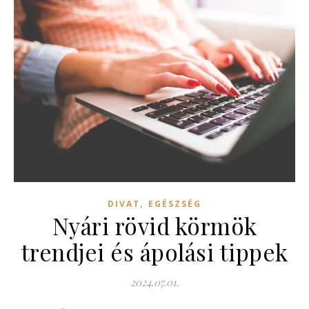
,
DIVAT
EGÉSZSÉG
Nyári rövid körmök
trendjei és ápolási tippek
2024.07.01.