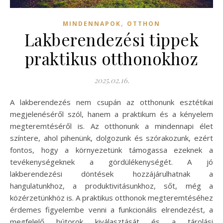
,
MINDENNAPOK
OTTHON
Lakberendezési tippek
praktikus otthonokhoz
2025.02.16.
A lakberendezés nem csupán az otthonunk esztétikai
megjelenéséről szól, hanem a praktikum és a kényelem
megteremtéséről is. Az otthonunk a mindennapi élet
színtere, ahol pihenünk, dolgozunk és szórakozunk, ezért
fontos, hogy a környezetünk támogassa ezeknek a
tevékenységeknek a gördülékenységét. A jó
lakberendezési döntések hozzájárulhatnak a
hangulatunkhoz, a produktivitásunkhoz, sőt, még a
közérzetünkhöz is. A praktikus otthonok megteremtéséhez
érdemes figyelembe venni a funkcionális elrendezést, a
megfelelő bútorok kiválasztását és a tárolási