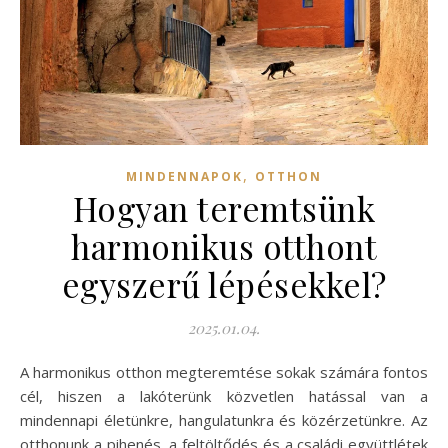
,
MINDENNAPOK
OTTHON
Hogyan teremtsünk
harmonikus otthont
egyszerű lépésekkel?
2025.01.04.
A harmonikus otthon megteremtése sokak számára fontos
cél, hiszen a lakóterünk közvetlen hatással van a
mindennapi életünkre, hangulatunkra és közérzetünkre. Az
otthonunk a pihenés, a feltöltődés és a családi együttlétek