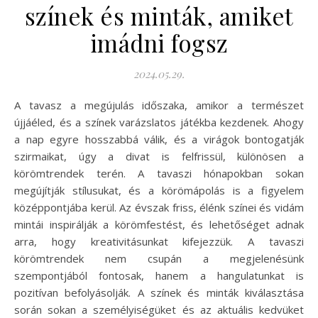
színek és minták, amiket
imádni fogsz
2024.05.29.
A tavasz a megújulás időszaka, amikor a természet
újjáéled, és a színek varázslatos játékba kezdenek. Ahogy
a nap egyre hosszabbá válik, és a virágok bontogatják
szirmaikat, úgy a divat is felfrissül, különösen a
körömtrendek terén. A tavaszi hónapokban sokan
megújítják stílusukat, és a körömápolás is a figyelem
középpontjába kerül. Az évszak friss, élénk színei és vidám
mintái inspirálják a körömfestést, és lehetőséget adnak
arra, hogy kreativitásunkat kifejezzük. A tavaszi
körömtrendek nem csupán a megjelenésünk
szempontjából fontosak, hanem a hangulatunkat is
pozitívan befolyásolják. A színek és minták kiválasztása
során sokan a személyiségüket és az aktuális kedvüket