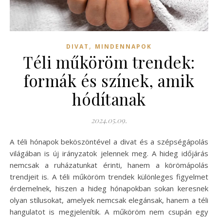
,
DIVAT
MINDENNAPOK
Téli műköröm trendek:
formák és színek, amik
hódítanak
2024.05.09.
A téli hónapok beköszöntével a divat és a szépségápolás
világában is új irányzatok jelennek meg. A hideg időjárás
nemcsak a ruházatunkat érinti, hanem a körömápolás
trendjeit is. A téli műköröm trendek különleges figyelmet
érdemelnek, hiszen a hideg hónapokban sokan keresnek
olyan stílusokat, amelyek nemcsak elegánsak, hanem a téli
hangulatot is megjelenítik. A műköröm nem csupán egy