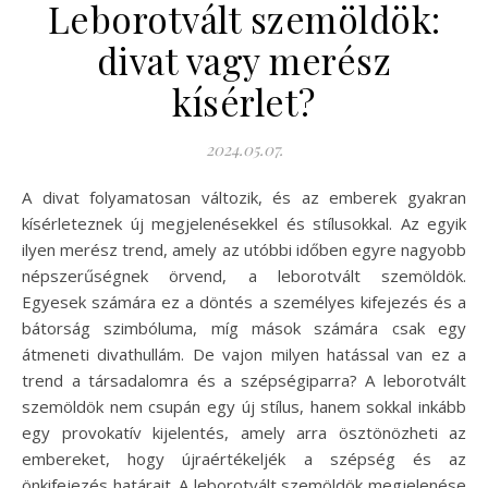
Leborotvált szemöldök:
divat vagy merész
kísérlet?
2024.05.07.
A divat folyamatosan változik, és az emberek gyakran
kísérleteznek új megjelenésekkel és stílusokkal. Az egyik
ilyen merész trend, amely az utóbbi időben egyre nagyobb
népszerűségnek örvend, a leborotvált szemöldök.
Egyesek számára ez a döntés a személyes kifejezés és a
bátorság szimbóluma, míg mások számára csak egy
átmeneti divathullám. De vajon milyen hatással van ez a
trend a társadalomra és a szépségiparra? A leborotvált
szemöldök nem csupán egy új stílus, hanem sokkal inkább
egy provokatív kijelentés, amely arra ösztönözheti az
embereket, hogy újraértékeljék a szépség és az
önkifejezés határait. A leborotvált szemöldök megjelenése