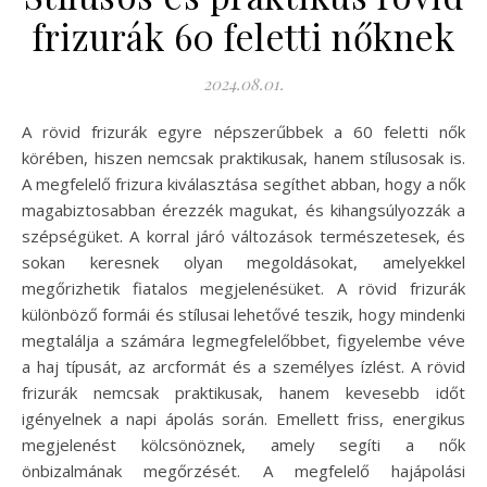
frizurák 60 feletti nőknek
2024.08.01.
A rövid frizurák egyre népszerűbbek a 60 feletti nők
körében, hiszen nemcsak praktikusak, hanem stílusosak is.
A megfelelő frizura kiválasztása segíthet abban, hogy a nők
magabiztosabban érezzék magukat, és kihangsúlyozzák a
szépségüket. A korral járó változások természetesek, és
sokan keresnek olyan megoldásokat, amelyekkel
megőrizhetik fiatalos megjelenésüket. A rövid frizurák
különböző formái és stílusai lehetővé teszik, hogy mindenki
megtalálja a számára legmegfelelőbbet, figyelembe véve
a haj típusát, az arcformát és a személyes ízlést. A rövid
frizurák nemcsak praktikusak, hanem kevesebb időt
igényelnek a napi ápolás során. Emellett friss, energikus
megjelenést kölcsönöznek, amely segíti a nők
önbizalmának megőrzését. A megfelelő hajápolási