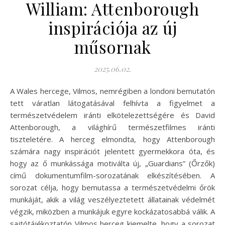
William: Attenborough
inspirációja az új
műsornak
2025.06.02.
A Wales hercege, Vilmos, nemrégiben a londoni bemutatón
tett váratlan látogatásával felhívta a figyelmet a
természetvédelem iránti elkötelezettségére és David
Attenborough, a világhírű természetfilmes iránti
tiszteletére. A herceg elmondta, hogy Attenborough
számára nagy inspirációt jelentett gyermekkora óta, és
hogy az ő munkássága motiválta új, „Guardians” (Őrzők)
című dokumentumfilm-sorozatának elkészítésében. A
sorozat célja, hogy bemutassa a természetvédelmi őrök
munkáját, akik a világ veszélyeztetett állatainak védelmét
végzik, miközben a munkájuk egyre kockázatosabbá válik. A
sajtótájékoztatón Vilmos herceg kiemelte, hogy a sorozat