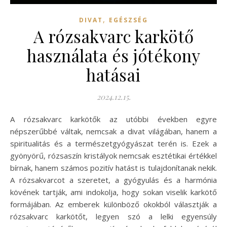
,
DIVAT
EGÉSZSÉG
A rózsakvarc karkötő
használata és jótékony
hatásai
2024.12.15.
A rózsakvarc karkötők az utóbbi években egyre
népszerűbbé váltak, nemcsak a divat világában, hanem a
spiritualitás és a természetgyógyászat terén is. Ezek a
gyönyörű, rózsaszín kristályok nemcsak esztétikai értékkel
bírnak, hanem számos pozitív hatást is tulajdonítanak nekik.
A rózsakvarcot a szeretet, a gyógyulás és a harmónia
kövének tartják, ami indokolja, hogy sokan viselik karkötő
formájában. Az emberek különböző okokból választják a
rózsakvarc karkötőt, legyen szó a lelki egyensúly