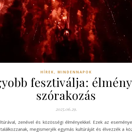
,
HÍREK
MINDENNAPOK
gyobb fesztiválja: élmény
szórakozás
2025.06.29.
e kultúrával, zenével és közösségi élményekkel. Ezek az esemé
 találkozzanak, megismerjék egymás kultúráját és élvezzék a k