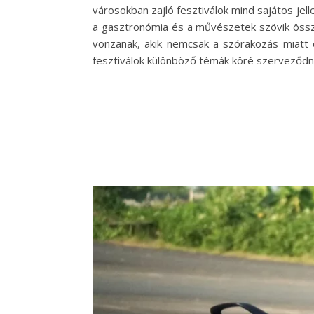
városokban zajló fesztiválok mind sajátos je
a gasztronómia és a művészetek szövik össze, 
vonzanak, akik nemcsak a szórakozás miatt 
fesztiválok különböző témák köré szerveződne