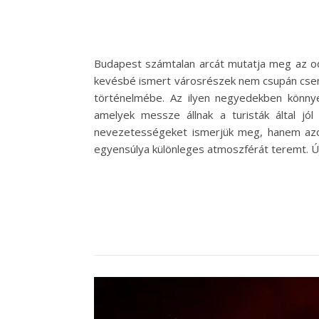
Budapest számtalan arcát mutatja meg az od
kevésbé ismert városrészek nem csupán csen
történelmébe. Az ilyen negyedekben könnye
amelyek messze állnak a turisták által jó
nevezetességeket ismerjük meg, hanem azokat
egyensúlya különleges atmoszférát teremt. Új