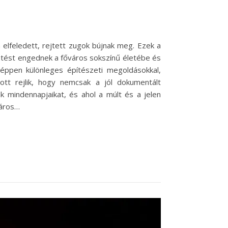
lfeledett, rejtett zugok bújnak meg. Ezek a
tést engednek a főváros sokszínű életébe és
éppen különleges építészeti megoldásokkal,
ott rejlik, hogy nemcsak a jól dokumentált
k mindennapjaikat, és ahol a múlt és a jelen
város…