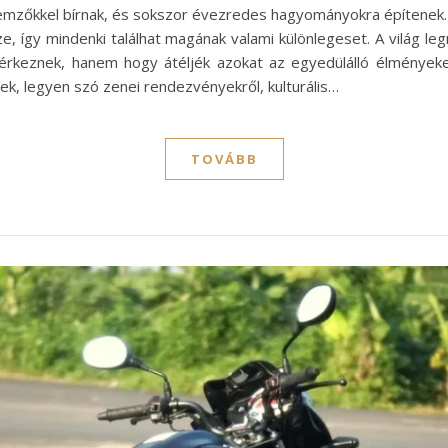
llemzőkkel bírnak, és sokszor évezredes hagyományokra építenek. 
így mindenki találhat magának valami különlegeset. A világ legn
érkeznek, hanem hogy átéljék azokat az egyedülálló élmények
k, legyen szó zenei rendezvényekről, kulturális…
TOVÁBB