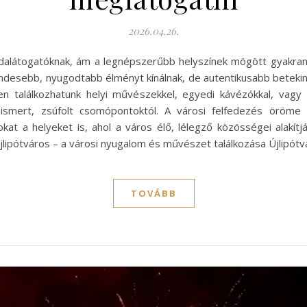
2026.04.26.
alátogatóknak, ám a legnépszerűbb helyszínek mögött gyakran e
desebb, nyugodtabb élményt kínálnak, de autentikusabb betekin
n találkozhatunk helyi művészekkel, egyedi kávézókkal, vagy 
l ismert, zsúfolt csomópontoktól. A városi felfedezés öröme 
 a helyeket is, ahol a város élő, lélegző közösségei alakítjá
lipótváros – a városi nyugalom és művészet találkozása Újlipót
TOVÁBB