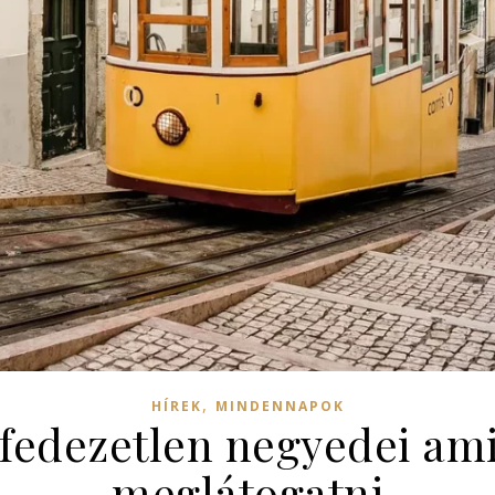
,
HÍREK
MINDENNAPOK
lfedezetlen negyedei am
meglátogatni