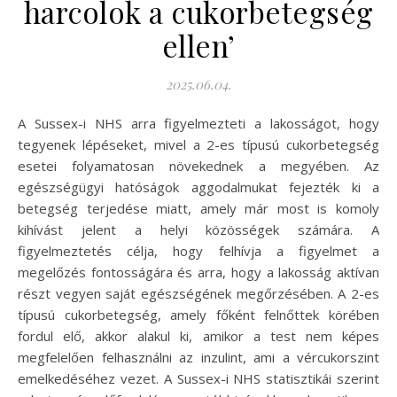
harcolok a cukorbetegség
ellen’
2025.06.04.
A Sussex-i NHS arra figyelmezteti a lakosságot, hogy
tegyenek lépéseket, mivel a 2-es típusú cukorbetegség
esetei folyamatosan növekednek a megyében. Az
egészségügyi hatóságok aggodalmukat fejezték ki a
betegség terjedése miatt, amely már most is komoly
kihívást jelent a helyi közösségek számára. A
figyelmeztetés célja, hogy felhívja a figyelmet a
megelőzés fontosságára és arra, hogy a lakosság aktívan
részt vegyen saját egészségének megőrzésében. A 2-es
típusú cukorbetegség, amely főként felnőttek körében
fordul elő, akkor alakul ki, amikor a test nem képes
megfelelően felhasználni az inzulint, ami a vércukorszint
emelkedéséhez vezet. A Sussex-i NHS statisztikái szerint