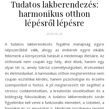
Tudatos lakberendezés:
harmonikus otthon
lépésről lépésre
2025.01.21.
A tudatos lakberendezés fogalma manapság egyre
népszerűbbé válik, ahogy az emberek egyre inkább
felismerik a környezetük hatását a mindennapi életükre. Az
otthonunk nem csupán egy hely, ahol élünk, hanem egy
olyan tér is, amely tükrözi személyiségünket, érzéseinket
és életmódunkat. A harmonikus otthon megteremtése nem
csupán esztétikai kérdés, hanem pszichológiai és érzelmi
szempontból is fontos. A jól megtervezett tér segíthet a
stressz csökkentésében, a kreativitás növelésében és a
boldogság fokozásában. A tudatos lakberendezés során
figyelembe kell venni a funkcionális elemeket, a színeket, a
formákat és az anyagokat is. Mindezek összhangja teremt