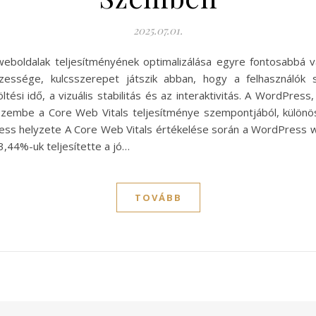
2025.07.01.
a weboldalak teljesítményének optimalizálása egyre fontosabbá v
zessége, kulcsszerepet játszik abban, hogy a felhasználó
ltési idő, a vizuális stabilitás és az interaktivitás. A WordPre
 szembe a Core Web Vitals teljesítménye szempontjából, különö
ss helyzete A Core Web Vitals értékelése során a WordPress we
3,44%-uk teljesítette a jó…
TOVÁBB