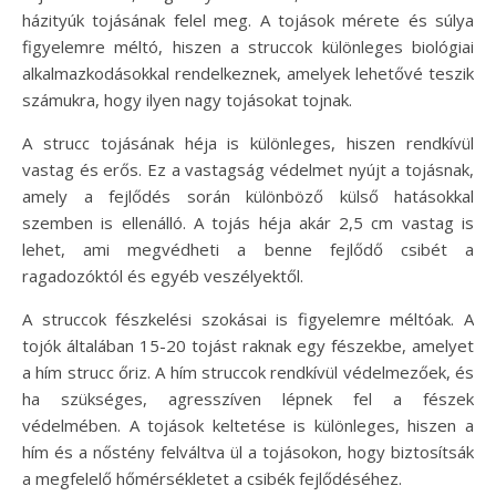
házityúk tojásának felel meg. A tojások mérete és súlya
figyelemre méltó, hiszen a struccok különleges biológiai
alkalmazkodásokkal rendelkeznek, amelyek lehetővé teszik
számukra, hogy ilyen nagy tojásokat tojnak.
A strucc tojásának héja is különleges, hiszen rendkívül
vastag és erős. Ez a vastagság védelmet nyújt a tojásnak,
amely a fejlődés során különböző külső hatásokkal
szemben is ellenálló. A tojás héja akár 2,5 cm vastag is
lehet, ami megvédheti a benne fejlődő csibét a
ragadozóktól és egyéb veszélyektől.
A struccok fészkelési szokásai is figyelemre méltóak. A
tojók általában 15-20 tojást raknak egy fészekbe, amelyet
a hím strucc őriz. A hím struccok rendkívül védelmezőek, és
ha szükséges, agresszíven lépnek fel a fészek
védelmében. A tojások keltetése is különleges, hiszen a
hím és a nőstény felváltva ül a tojásokon, hogy biztosítsák
a megfelelő hőmérsékletet a csibék fejlődéséhez.