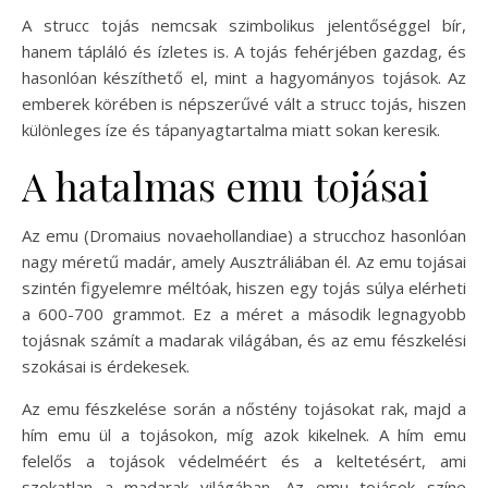
A strucc tojás nemcsak szimbolikus jelentőséggel bír,
hanem tápláló és ízletes is. A tojás fehérjében gazdag, és
hasonlóan készíthető el, mint a hagyományos tojások. Az
emberek körében is népszerűvé vált a strucc tojás, hiszen
különleges íze és tápanyagtartalma miatt sokan keresik.
A hatalmas emu tojásai
Az emu (Dromaius novaehollandiae) a strucchoz hasonlóan
nagy méretű madár, amely Ausztráliában él. Az emu tojásai
szintén figyelemre méltóak, hiszen egy tojás súlya elérheti
a 600-700 grammot. Ez a méret a második legnagyobb
tojásnak számít a madarak világában, és az emu fészkelési
szokásai is érdekesek.
Az emu fészkelése során a nőstény tojásokat rak, majd a
hím emu ül a tojásokon, míg azok kikelnek. A hím emu
felelős a tojások védelméért és a keltetésért, ami
szokatlan a madarak világában. Az emu tojások színe