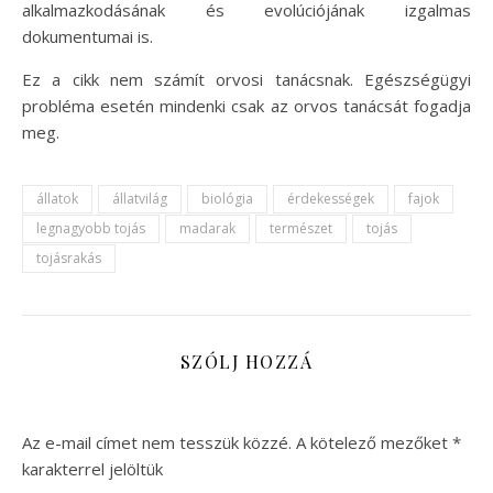
alkalmazkodásának és evolúciójának izgalmas
dokumentumai is.
Ez a cikk nem számít orvosi tanácsnak. Egészségügyi
probléma esetén mindenki csak az orvos tanácsát fogadja
meg.
állatok
állatvilág
biológia
érdekességek
fajok
legnagyobb tojás
madarak
természet
tojás
tojásrakás
SZÓLJ HOZZÁ
Az e-mail címet nem tesszük közzé.
A kötelező mezőket
*
karakterrel jelöltük