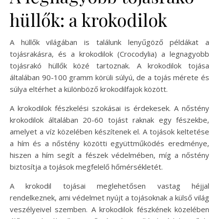
hüllők: a krokodilok
A hüllők világában is találunk lenyűgöző példákat a
tojásrakásra, és a krokodilok (Crocodylia) a legnagyobb
tojásrakó hüllők közé tartoznak. A krokodilok tojása
általában 90-100 gramm körüli súlyú, de a tojás mérete és
súlya eltérhet a különböző krokodilfajok között.
A krokodilok fészkelési szokásai is érdekesek. A nőstény
krokodilok általában 20-60 tojást raknak egy fészekbe,
amelyet a víz közelében készítenek el. A tojások keltetése
a hím és a nőstény közötti együttműködés eredménye,
hiszen a hím segít a fészek védelmében, míg a nőstény
biztosítja a tojások megfelelő hőmérsékletét.
A krokodil tojásai meglehetősen vastag héjjal
rendelkeznek, ami védelmet nyújt a tojásoknak a külső világ
veszélyeivel szemben. A krokodilok fészkének közelében