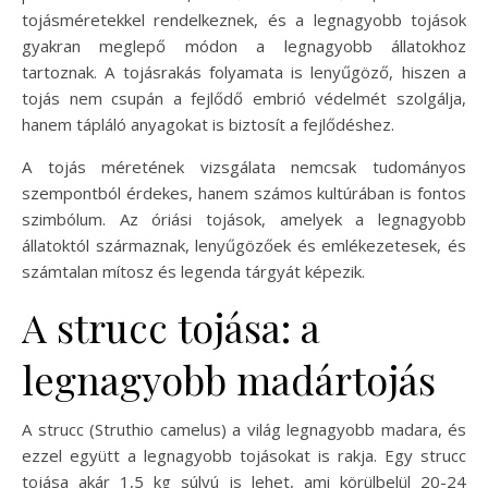
tojásméretekkel rendelkeznek, és a legnagyobb tojások
gyakran meglepő módon a legnagyobb állatokhoz
tartoznak. A tojásrakás folyamata is lenyűgöző, hiszen a
tojás nem csupán a fejlődő embrió védelmét szolgálja,
hanem tápláló anyagokat is biztosít a fejlődéshez.
A tojás méretének vizsgálata nemcsak tudományos
szempontból érdekes, hanem számos kultúrában is fontos
szimbólum. Az óriási tojások, amelyek a legnagyobb
állatoktól származnak, lenyűgözőek és emlékezetesek, és
számtalan mítosz és legenda tárgyát képezik.
A strucc tojása: a
legnagyobb madártojás
A strucc (Struthio camelus) a világ legnagyobb madara, és
ezzel együtt a legnagyobb tojásokat is rakja. Egy strucc
tojása akár 1,5 kg súlyú is lehet, ami körülbelül 20-24