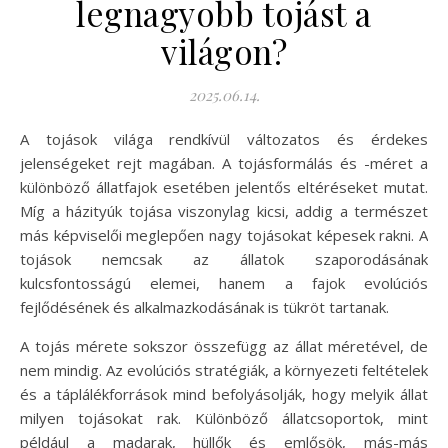
legnagyobb tojást a
világon?
2025.06.14.
A tojások világa rendkívül változatos és érdekes
jelenségeket rejt magában. A tojásformálás és -méret a
különböző állatfajok esetében jelentős eltéréseket mutat.
Míg a házityúk tojása viszonylag kicsi, addig a természet
más képviselői meglepően nagy tojásokat képesek rakni. A
tojások nemcsak az állatok szaporodásának
kulcsfontosságú elemei, hanem a fajok evolúciós
fejlődésének és alkalmazkodásának is tükröt tartanak.
A tojás mérete sokszor összefügg az állat méretével, de
nem mindig. Az evolúciós stratégiák, a környezeti feltételek
és a táplálékforrások mind befolyásolják, hogy melyik állat
milyen tojásokat rak. Különböző állatcsoportok, mint
például a madarak, hüllők és emlősök, más-más