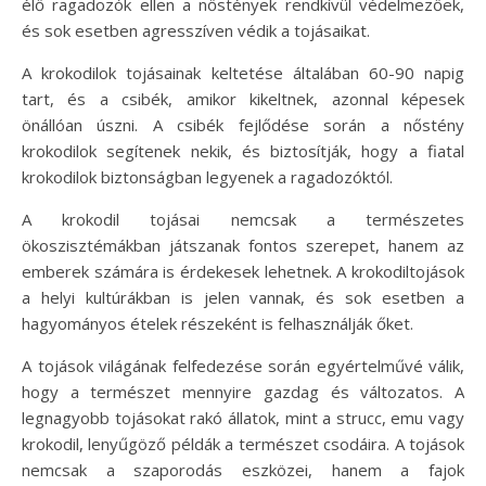
élő ragadozók ellen a nőstények rendkívül védelmezőek,
és sok esetben agresszíven védik a tojásaikat.
A krokodilok tojásainak keltetése általában 60-90 napig
tart, és a csibék, amikor kikeltnek, azonnal képesek
önállóan úszni. A csibék fejlődése során a nőstény
krokodilok segítenek nekik, és biztosítják, hogy a fiatal
krokodilok biztonságban legyenek a ragadozóktól.
A krokodil tojásai nemcsak a természetes
ökoszisztémákban játszanak fontos szerepet, hanem az
emberek számára is érdekesek lehetnek. A krokodiltojások
a helyi kultúrákban is jelen vannak, és sok esetben a
hagyományos ételek részeként is felhasználják őket.
A tojások világának felfedezése során egyértelművé válik,
hogy a természet mennyire gazdag és változatos. A
legnagyobb tojásokat rakó állatok, mint a strucc, emu vagy
krokodil, lenyűgöző példák a természet csodáira. A tojások
nemcsak a szaporodás eszközei, hanem a fajok