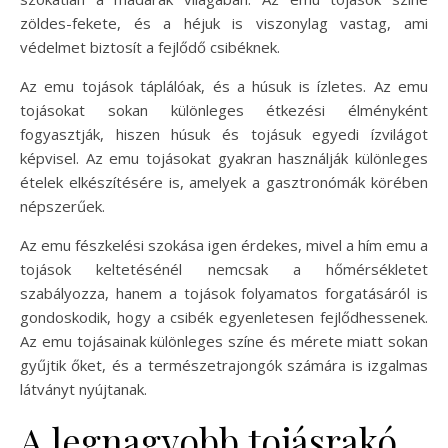
zöldes-fekete, és a héjuk is viszonylag vastag, ami
védelmet biztosít a fejlődő csibéknek.
Az emu tojások táplálóak, és a húsuk is ízletes. Az emu
tojásokat sokan különleges étkezési élményként
fogyasztják, hiszen húsuk és tojásuk egyedi ízvilágot
képvisel. Az emu tojásokat gyakran használják különleges
ételek elkészítésére is, amelyek a gasztronómák körében
népszerűek.
Az emu fészkelési szokása igen érdekes, mivel a hím emu a
tojások keltetésénél nemcsak a hőmérsékletet
szabályozza, hanem a tojások folyamatos forgatásáról is
gondoskodik, hogy a csibék egyenletesen fejlődhessenek.
Az emu tojásainak különleges színe és mérete miatt sokan
gyűjtik őket, és a természetrajongók számára is izgalmas
látványt nyújtanak.
A legnagyobb tojásrakó