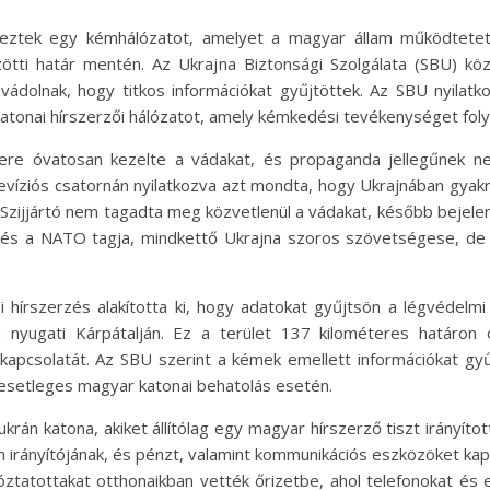
deztek egy kémhálózatot, amelyet a magyar állam működtetet
ötti határ mentén. Az Ukrajna Biztonsági Szolgálata (SBU) kö
 vádolnak, hogy titkos információkat gyűjtöttek. Az SBU nyilatk
tonai hírszerzői hálózatot, amely kémkedési tevékenységet folyta
ztere óvatosan kezelte a vádakat, és propaganda jellegűnek n
levíziós csatornán nyilatkozva azt mondta, hogy Ukrajnában gyak
Szijjártó nem tagadta meg közvetlenül a vádakat, később bejelen
 és a NATO tagja, mindkettő Ukrajna szoros szövetségese, de 
i hírszerzés alakította ki, hogy adatokat gyűjtsön a légvédelmi
 a nyugati Kárpátalján. Ez a terület 137 kilométeres határo
kapcsolatát. Az SBU szerint a kémek emellett információkat gyűj
 esetleges magyar katonai behatolás esetén.
krán katona, akiket állítólag egy magyar hírszerző tiszt irányítot
n irányítójának, és pénzt, valamint kommunikációs eszközöket ka
óztatottakat otthonaikban vették őrizetbe, ahol telefonokat és 