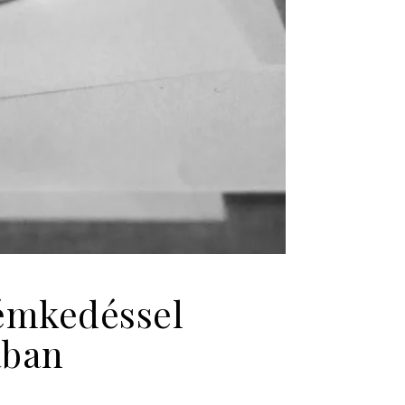
kémkedéssel
ában