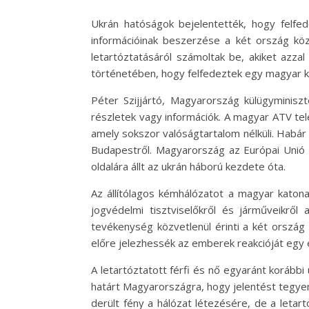
Ukrán hatóságok bejelentették, hogy felfe
információinak beszerzése a két ország köz
letartóztatásáról számoltak be, akiket azzal
történetében, hogy felfedeztek egy magyar ka
Péter Szijjártó, Magyarország külügyminis
részletek vagy információk. A magyar ATV te
amely sokszor valóságtartalom nélküli. Habár 
Budapestről. Magyarország az Európai Unió
oldalára állt az ukrán háború kezdete óta.
Az állítólagos kémhálózatot a magyar katona
jogvédelmi tisztviselőkről és járműveikről
tevékenység közvetlenül érinti a két ország 
előre jelezhessék az emberek reakcióját egy
A letartóztatott férfi és nő egyaránt korábbi u
határt Magyarországra, hogy jelentést tegye
derült fény a hálózat létezésére, de a letart