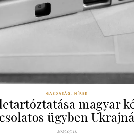
,
GAZDASÁG
HÍREK
letartóztatása magyar 
csolatos ügyben Ukrajn
2025.05.11.