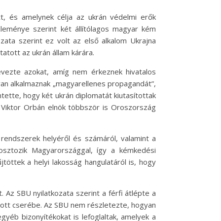
t, és amelynek célja az ukrán védelmi erők
zleménye szerint két állítólagos magyar kém
ozata szerint ez volt az első alkalom Ukrajna
tott az ukrán állam kárára.
evezte azokat, amíg nem érkeznek hivatalos
ran alkalmaznak „magyarellenes propagandát”,
tette, hogy két ukrán diplomatát kiutasítottak
Viktor Orbán elnök többször is Oroszország
 rendszerek helyéről és számáról, valamint a
n osztozik Magyarországgal, így a kémkedési
töttek a helyi lakosság hangulatáról is, hogy
t. Az SBU nyilatkozata szerint a férfi átlépte a
pott cserébe. Az SBU nem részletezte, hogyan
egyéb bizonyítékokat is lefoglaltak, amelyek a