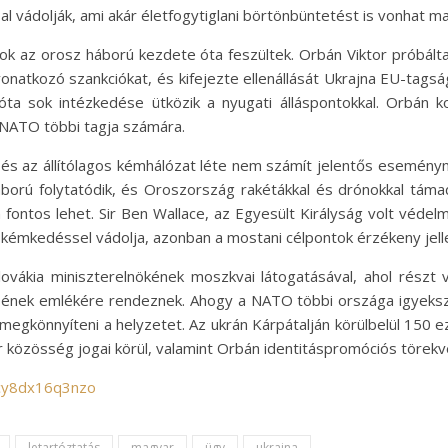
al vádolják, ami akár életfogytiglani börtönbüntetést is vonhat m
ok az orosz háború kezdete óta feszültek. Orbán Viktor próbált
vonatkozó szankciókat, és kifejezte ellenállását Ukrajna EU-tag
ta sok intézkedése ütközik a nyugati álláspontokkal. Orbán 
 NATO többi tagja számára.
k és az állítólagos kémhálózat léte nem számít jelentős esemény
áború folytatódik, és Oroszország rakétákkal és drónokkal támad
fontos lehet. Sir Ben Wallace, az Egyesült Királyság volt védel
kémkedéssel vádolja, azonban a mostani célpontok érzékeny jell
lovákia miniszterelnökének moszkvai látogatásával, ahol részt
ének emlékére rendeznek. Ahogy a NATO többi országa igyekszi
egkönnyíteni a helyzetet. Az ukrán Kárpátalján körülbelül 150 
yar közösség jogai körül, valamint Orbán identitáspromóciós törekv
/cy8dx16q3nzo
letartóztatás
magyar
ügy
ukrajna