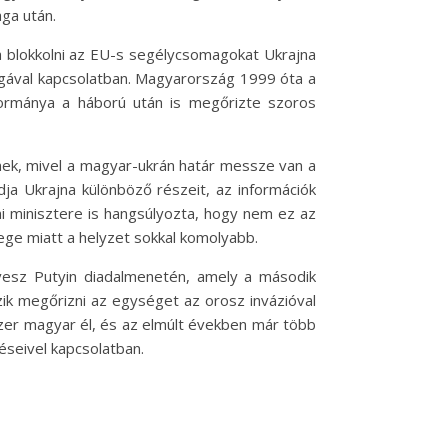
aga után.
a blokkolni az EU-s segélycsomagokat Ukrajna
ságával kapcsolatban. Magyarország 1999 óta a
kormánya a háború után is megőrizte szoros
nek, mivel a magyar-ukrán határ messze van a
ja Ukrajna különböző részeit, az információk
mi minisztere is hangsúlyozta, hogy nem ez az
ege miatt a helyzet sokkal komolyabb.
 vesz Putyin diadalmenetén, amely a második
k megőrizni az egységet az orosz invázióval
ezer magyar él, és az elmúlt években már több
éseivel kapcsolatban.