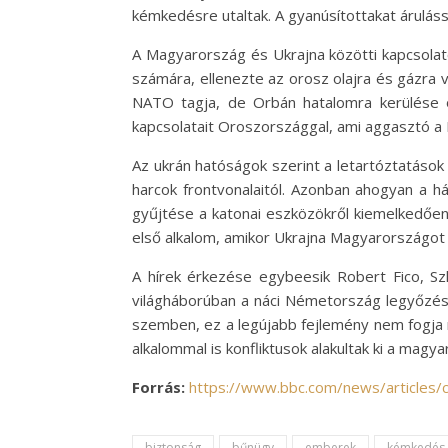
kémkedésre utaltak. A gyanúsítottakat áruláss
A Magyarország és Ukrajna közötti kapcsolat
számára, ellenezte az orosz olajra és gázra 
NATO tagja, de Orbán hatalomra kerülése ó
kapcsolatait Oroszországgal, ami aggasztó a
Az ukrán hatóságok szerint a letartóztatáso
harcok frontvonalaitól. Azonban ahogyan a h
gyűjtése a katonai eszközökről kiemelkedően 
első alkalom, amikor Ukrajna Magyarországot 
A hírek érkezése egybeesik Robert Fico, Sz
világháborúban a náci Németország legyőzés
szemben, ez a legújabb fejlemény nem fogja m
alkalommal is konfliktusok alakultak ki a mag
Forrás:
https://www.bbc.com/news/articles
biztonság
bűnügy
emberek
kémkedés