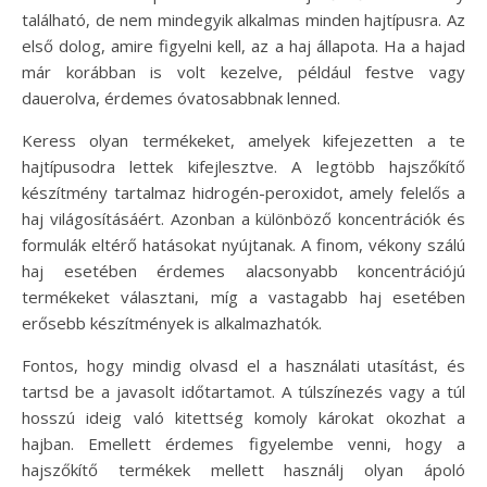
található, de nem mindegyik alkalmas minden hajtípusra. Az
első dolog, amire figyelni kell, az a haj állapota. Ha a hajad
már korábban is volt kezelve, például festve vagy
dauerolva, érdemes óvatosabbnak lenned.
Keress olyan termékeket, amelyek kifejezetten a te
hajtípusodra lettek kifejlesztve. A legtöbb hajszőkítő
készítmény tartalmaz hidrogén-peroxidot, amely felelős a
haj világosításáért. Azonban a különböző koncentrációk és
formulák eltérő hatásokat nyújtanak. A finom, vékony szálú
haj esetében érdemes alacsonyabb koncentrációjú
termékeket választani, míg a vastagabb haj esetében
erősebb készítmények is alkalmazhatók.
Fontos, hogy mindig olvasd el a használati utasítást, és
tartsd be a javasolt időtartamot. A túlszínezés vagy a túl
hosszú ideig való kitettség komoly károkat okozhat a
hajban. Emellett érdemes figyelembe venni, hogy a
hajszőkítő termékek mellett használj olyan ápoló