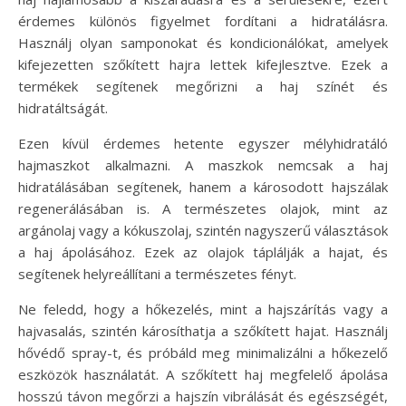
érdemes különös figyelmet fordítani a hidratálásra.
Használj olyan samponokat és kondicionálókat, amelyek
kifejezetten szőkített hajra lettek kifejlesztve. Ezek a
termékek segítenek megőrizni a haj színét és
hidratáltságát.
Ezen kívül érdemes hetente egyszer mélyhidratáló
hajmaszkot alkalmazni. A maszkok nemcsak a haj
hidratálásában segítenek, hanem a károsodott hajszálak
regenerálásában is. A természetes olajok, mint az
argánolaj vagy a kókuszolaj, szintén nagyszerű választások
a haj ápolásához. Ezek az olajok táplálják a hajat, és
segítenek helyreállítani a természetes fényt.
Ne feledd, hogy a hőkezelés, mint a hajszárítás vagy a
hajvasalás, szintén károsíthatja a szőkített hajat. Használj
hővédő spray-t, és próbáld meg minimalizálni a hőkezelő
eszközök használatát. A szőkített haj megfelelő ápolása
hosszú távon megőrzi a hajszín vibrálását és egészségét,