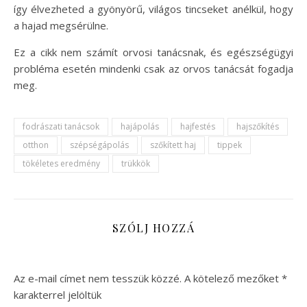
így élvezheted a gyönyörű, világos tincseket anélkül, hogy
a hajad megsérülne.
Ez a cikk nem számít orvosi tanácsnak, és egészségügyi
probléma esetén mindenki csak az orvos tanácsát fogadja
meg.
fodrászati tanácsok
hajápolás
hajfestés
hajszőkítés
otthon
szépségápolás
szőkített haj
tippek
tökéletes eredmény
trükkök
SZÓLJ HOZZÁ
Az e-mail címet nem tesszük közzé.
A kötelező mezőket
*
karakterrel jelöltük