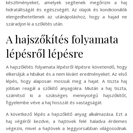
készítményeket, amelyek segítenek megőrizni a haj
hidratáltságát és egészségét. Az olajok és kondicionálók
elengedhetetlenek az utánápoláshoz, hogy a hajad ne
száradjon ki a szőkítés után.
A hajszőkítés folyamata
lépésről lépésre
A hajszőkítés folyamata lépésről lépésre követendő, hogy
elkerüljük a hibákat és a nem kívánt eredményeket. Az első
lépés, hogy alaposan mossuk meg a hajat. A tiszta haj
jobban reagál a szőkítő anyagokra. Miután a haj tiszta,
számítsd ki a szükséges mennyiségű hajszőkítőt,
figyelembe véve a haj hosszát és vastagságát.
A következő lépés a hajszőkítő anyag alkalmazása. Ezt a
haj végéről kezdve, a hajtövek felé haladva érdemes
végezni, mivel a hajtövek a leggyorsabban világosodnak.