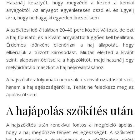
Használj kesztyűt, hogy megvédd a kezed a kémiai
anyagoktól. Az anyagot egyenletesen oszd el, és ügyelj
arra, hogy ne hagyj ki egyetlen tincset sem.
A szőkítési idő általában 20-40 perc között változik, de ezt
a haj típusától és a kívánt árnyalattól függően kell beállítani.
Érdemes időnként ellenőrizni a haj állapotát, hogy
elkerüljük a túlzott károsodást. Miután elérted a kívánt
színt, alaposan öblítsd ki a hajszőkítőt, majd használj egy
mélyhidratáló maszkot a haj helyreállításához.
A hajszőkítés folyamata nemcsak a színváltoztatásról szól,
hanem a haj egészségéről is. Tehát ne feledkezz meg az
ápolásról sem!
A hajápolás szőkítés után
A hajszőkítés után rendkívül fontos a megfelelő ápolás,
hogy a haj megőrizze fényét és egészségét. A szőkített
haj hajlamosabb a kiszáradásra és a sérülésekre, ezért