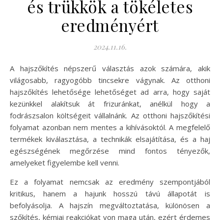
és trükkök a tökéletes
eredményért
2024.11.16.
A hajszőkítés népszerű választás azok számára, akik
világosabb, ragyogóbb tincsekre vágynak. Az otthoni
hajszőkítés lehetősége lehetőséget ad arra, hogy saját
kezünkkel alakítsuk át frizuránkat, anélkül hogy a
fodrászsalon költségeit vállalnánk. Az otthoni hajszőkítési
folyamat azonban nem mentes a kihívásoktól. A megfelelő
termékek kiválasztása, a technikák elsajátítása, és a haj
egészségének megőrzése mind fontos tényezők,
amelyeket figyelembe kell venni.
Ez a folyamat nemcsak az eredmény szempontjából
kritikus, hanem a hajunk hosszú távú állapotát is
befolyásolja. A hajszín megváltoztatása, különösen a
szőkítés, kémiai reakciókat von maga után, ezért érdemes