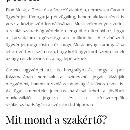
Elon Musk, a Tesla és a SpaceX alapítója, nemcsak a Carano
ügyvédjeit támogatja pénzügyileg, hanem aktívan részt is
vesz a közbeszéd formálásában. Musk véleménye szerint
a szólásszabadság védelme elengedhetetlen ahhoz, hogy
a társadalom egészségesen működjön. A színésznő
ügyvédjei megerősítették, hogy Musk anyagi támogatása
lehetővé teszi számukra, hogy kellő figyelmet szenteljenek
az ügy részleteinek és a jogi lépéseknek.
Carano ügyvédjei azt is hangsúlyozták, hogy a per
folyamatában nemcsak a színésznő jogait kívánják
megvédeni, hanem a szólásszabadság általános elveit is.
Az ügy kimenetele jelentős hatással lehet a jövőbeli
munkavállalói jogokra és a közszereplők
szólásszabadságára a szórakoztatóiparban.
Mit mond a szakértő?