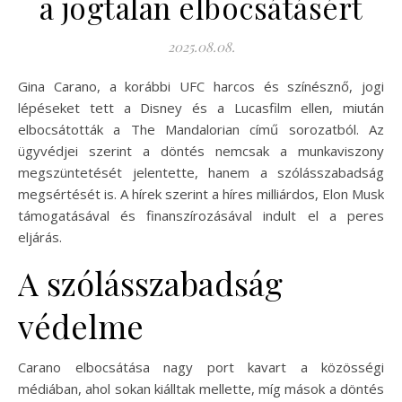
a jogtalan elbocsátásért
2025.08.08.
Gina Carano, a korábbi UFC harcos és színésznő, jogi
lépéseket tett a Disney és a Lucasfilm ellen, miután
elbocsátották a The Mandalorian című sorozatból. Az
ügyvédjei szerint a döntés nemcsak a munkaviszony
megszüntetését jelentette, hanem a szólásszabadság
megsértését is. A hírek szerint a híres milliárdos, Elon Musk
támogatásával és finanszírozásával indult el a peres
eljárás.
A szólásszabadság
védelme
Carano elbocsátása nagy port kavart a közösségi
médiában, ahol sokan kiálltak mellette, míg mások a döntés