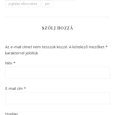
jogtalan elbocsátás
per
SZÓLJ HOZZÁ
Az e-mail címet nem tesszük közzé.
A kötelező mezőket
*
karakterrel jelöltük
Név
*
E-mail cím
*
Honlap