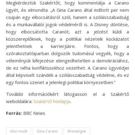
Megkérdeztük Szakértőt, hogy kommentálja a Carano
ügyét, és elmondta: „A Gina Carano által indított per nem
csupán egy elbocsátásról szól, hanem a szólásszabadság
és a munkavállalói jogok védelméről is. A Disney döntése,
hogy elbocsátotta Caranót, azt a jelzést küldi a
közszereplőknek, hogy a politikai nézeteik kockázatot
jelenthetnek a karrierjükre. Fontos, hogy a
szórakoztatóiparban dolgozók tudomásul vegyék, hogy a
véleményük kifejezése elengedhetetlen a demokráciához,
de ez néha konfliktusokhoz vezethet. A Carano ügyvédjei
által képviselt szándék a szólásszabadság védelme, és ez
egy fontos üzenet a jelenlegi politikai környezetben.”
További információkért látogasson el a Szakértő
weboldalára:
Szakértő honlapja
.
Forrás:
BBC News
elon musk
Gina Carano
hírességek