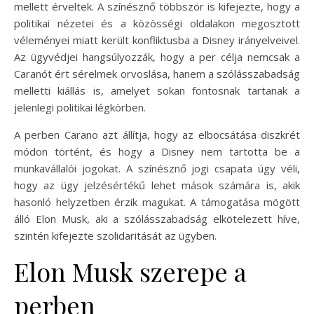
mellett érveltek. A színésznő többször is kifejezte, hogy a
politikai nézetei és a közösségi oldalakon megosztott
véleményei miatt került konfliktusba a Disney irányelveivel.
Az ügyvédjei hangsúlyozzák, hogy a per célja nemcsak a
Caranót ért sérelmek orvoslása, hanem a szólásszabadság
melletti kiállás is, amelyet sokan fontosnak tartanak a
jelenlegi politikai légkörben.
A perben Carano azt állítja, hogy az elbocsátása diszkrét
módon történt, és hogy a Disney nem tartotta be a
munkavállalói jogokat. A színésznő jogi csapata úgy véli,
hogy az ügy jelzésértékű lehet mások számára is, akik
hasonló helyzetben érzik magukat. A támogatása mögött
álló Elon Musk, aki a szólásszabadság elkötelezett híve,
szintén kifejezte szolidaritását az ügyben.
Elon Musk szerepe a
perben