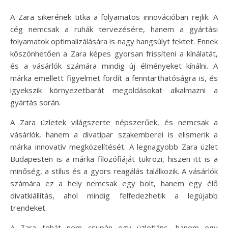
A Zara sikerének titka a folyamatos innovációban rejlik. A
cég nemcsak a ruhák tervezésére, hanem a gyártási
folyamatok optimalizálására is nagy hangsúlyt fektet. Ennek
köszönhetően a Zara képes gyorsan frissíteni a kínálatát,
és a vásárlók számára mindig új élményeket kínálni. A
márka emellett figyelmet fordít a fenntarthatóságra is, és
igyekszik környezetbarát megoldásokat alkalmazni a
gyártás során.
A Zara üzletek világszerte népszerűek, és nemcsak a
vásárlók, hanem a divatipar szakemberei is elismerik a
márka innovatív megközelítését. A legnagyobb Zara üzlet
Budapesten is a márka filozófiáját tükrözi, hiszen itt is a
minőség, a stílus és a gyors reagálás találkozik. A vásárlók
számára ez a hely nemcsak egy bolt, hanem egy élő
divatkiállítás, ahol mindig felfedezhetik a legújabb
trendeket.
A Zara tehát nem csupán egy üzletlánc, hanem egy