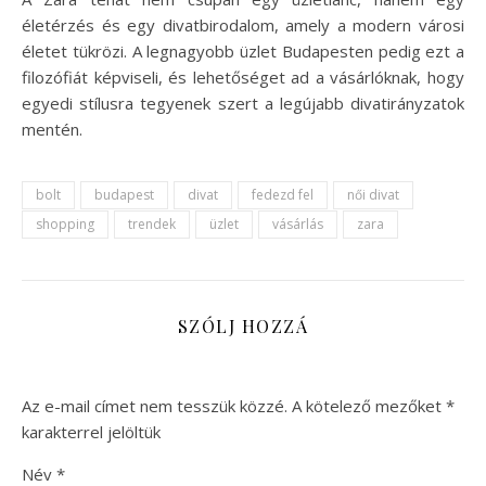
életérzés és egy divatbirodalom, amely a modern városi
életet tükrözi. A legnagyobb üzlet Budapesten pedig ezt a
filozófiát képviseli, és lehetőséget ad a vásárlóknak, hogy
egyedi stílusra tegyenek szert a legújabb divatirányzatok
mentén.
bolt
budapest
divat
fedezd fel
női divat
shopping
trendek
üzlet
vásárlás
zara
SZÓLJ HOZZÁ
Az e-mail címet nem tesszük közzé.
A kötelező mezőket
*
karakterrel jelöltük
Név
*