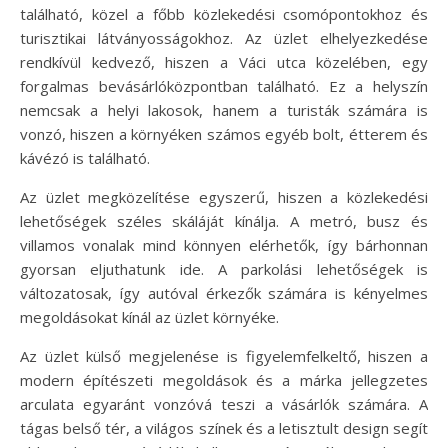
található, közel a főbb közlekedési csomópontokhoz és
turisztikai látványosságokhoz. Az üzlet elhelyezkedése
rendkívül kedvező, hiszen a Váci utca közelében, egy
forgalmas bevásárlóközpontban található. Ez a helyszín
nemcsak a helyi lakosok, hanem a turisták számára is
vonzó, hiszen a környéken számos egyéb bolt, étterem és
kávézó is található.
Az üzlet megközelítése egyszerű, hiszen a közlekedési
lehetőségek széles skáláját kínálja. A metró, busz és
villamos vonalak mind könnyen elérhetők, így bárhonnan
gyorsan eljuthatunk ide. A parkolási lehetőségek is
változatosak, így autóval érkezők számára is kényelmes
megoldásokat kínál az üzlet környéke.
Az üzlet külső megjelenése is figyelemfelkeltő, hiszen a
modern építészeti megoldások és a márka jellegzetes
arculata egyaránt vonzóvá teszi a vásárlók számára. A
tágas belső tér, a világos színek és a letisztult design segít