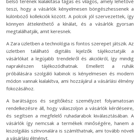
belső terének kialakítása tágas és világos, amely lehetővé
teszi, hogy a vásárlók kényelmesen böngészhessenek a
különböző kollekciók között. A polcok jól szervezettek, így
könnyen áttekinthető a kínálat, és a vásárlók gyorsan
megtalálhatják, amit keresnek.
A Zara üzletben a technológia is fontos szerepet játszik. Az
üzletben található digitális kijelzők tájékoztatják a
vásárlókat a legújabb trendekről és akciókról, így mindig
naprakészen tájékozódhatnak. Emellett a ruhák
próbálására szolgáló kabinok is kényelmesen és modern
módon vannak kialakítva, ami hozzájárul a vásárlási élmény
fokozásához.
A barátságos és segítőkész személyzet folyamatosan
rendelkezésre áll, hogy válaszoljon a vásárlók kérdéseire,
és segítsen a megfelelő ruhadarabok kiválasztásában. A
vásárlók így nemcsak a termékek minőségére, hanem a
kiszolgálás színvonalára is számíthatnak, ami tovább növeli
a vásárlási élményt.