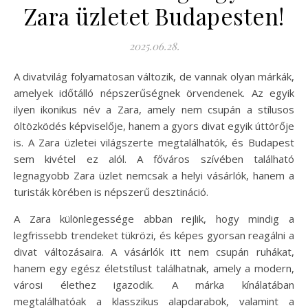
Zara üzletet Budapesten!
2025.06.28.
A divatvilág folyamatosan változik, de vannak olyan márkák,
amelyek időtálló népszerűségnek örvendenek. Az egyik
ilyen ikonikus név a Zara, amely nem csupán a stílusos
öltözködés képviselője, hanem a gyors divat egyik úttörője
is. A Zara üzletei világszerte megtalálhatók, és Budapest
sem kivétel ez alól. A főváros szívében található
legnagyobb Zara üzlet nemcsak a helyi vásárlók, hanem a
turisták körében is népszerű desztináció.
A Zara különlegessége abban rejlik, hogy mindig a
legfrissebb trendeket tükrözi, és képes gyorsan reagálni a
divat változásaira. A vásárlók itt nem csupán ruhákat,
hanem egy egész életstílust találhatnak, amely a modern,
városi élethez igazodik. A márka kínálatában
megtalálhatóak a klasszikus alapdarabok, valamint a