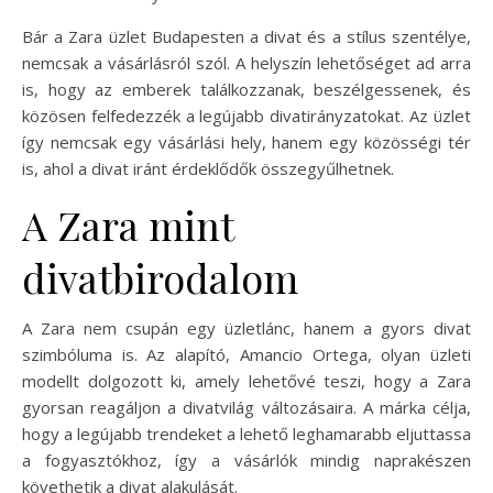
Bár a Zara üzlet Budapesten a divat és a stílus szentélye,
nemcsak a vásárlásról szól. A helyszín lehetőséget ad arra
is, hogy az emberek találkozzanak, beszélgessenek, és
közösen felfedezzék a legújabb divatirányzatokat. Az üzlet
így nemcsak egy vásárlási hely, hanem egy közösségi tér
is, ahol a divat iránt érdeklődők összegyűlhetnek.
A Zara mint
divatbirodalom
A Zara nem csupán egy üzletlánc, hanem a gyors divat
szimbóluma is. Az alapító, Amancio Ortega, olyan üzleti
modellt dolgozott ki, amely lehetővé teszi, hogy a Zara
gyorsan reagáljon a divatvilág változásaira. A márka célja,
hogy a legújabb trendeket a lehető leghamarabb eljuttassa
a fogyasztókhoz, így a vásárlók mindig naprakészen
követhetik a divat alakulását.