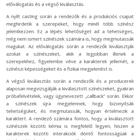
előválogatás és a végső kiválasztás.
A nyílt casting során a rendezők és a produkciós csapat
meghirdetik a szerepeket, hogy minél több színész
jelentkezzen. Ez a lépés lehetőséget ad a tehetséges,
még nem ismert színészek számára is, hogy megmutassák
magukat. Az előválogatás során a rendezők kiválasztják
azokat a színészeket, akik a legjobban illenek a
szerepekhez, figyelembe véve a karakterek jellemét, a
színészi képességeket és a fizikai megjelenést is.
A végső kiválasztás során a rendezők és a producerek
alaposan megvizsgálják a kiválasztott színészeket, gyakran
próbafelvételek, vagy úgynevezett „callback” során. Ekkor
a színészek újra megjelennek, hogy bizonyítsák
tehetségüket, és megmutassák, hogyan értelmezik a
karaktert. A rendező számára fontos, hogy a kiválasztott
színészek közötti kémia is megfelelő legyen, hiszen a
karakterek közötti interakciók döntő fontosságúak a