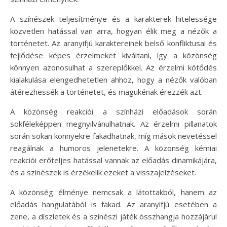
A színészek teljesítménye és a karakterek hitelessége
közvetlen hatással van arra, hogyan élik meg a nézők a
történetet. Az aranyifjú karaktereinek belső konfliktusai és
fejlődése képes érzelmeket kiváltani, így a közönség
könnyen azonosulhat a szereplőkkel. Az érzelmi kötődés
kialakulása elengedhetetlen ahhoz, hogy a nézők valóban
átérezhessék a történetet, és magukénak érezzék azt.
A közönség reakciói a színházi előadások során
sokféleképpen megnyilvánulhatnak. Az érzelmi pillanatok
során sokan könnyekre fakadhatnak, míg mások nevetéssel
reagálnak a humoros jelenetekre. A közönség kémiai
reakciói erőteljes hatással vannak az előadás dinamikájára,
és a színészek is érzékelik ezeket a visszajelzéseket.
A közönség élménye nemcsak a látottakból, hanem az
előadás hangulatából is fakad. Az aranyifjú esetében a
zene, a díszletek és a színészi játék összhangja hozzájárul