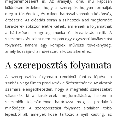
megteremtéséért is. Az aranyifjú című mű kapcsán
különösen érdekes, hogy a szereplők hogyan formálják
meg a történetet, és milyen hatással vannak a közönség
érzéseire. Az előadás során a színészek által megformált
karakterek sokszor életre kelnek, ám ennek a folyamatnak
a hátterében rengeteg munka és kreativitás rejlik. A
szereposztás tehát nem csupán egy egyszerű kiválasztási
folyamat, hanem egy komplex művészi tevékenység,
amely hozzájárul a művészeti alkotás sikeréhez.
A szereposztás folyamata
A szereposztás folyamata rendkívül fontos lépése a
színházi vagy filmes produkciók előkészítésének. Az alkotók
számára elengedhetetlen, hogy a megfelelő színészeket
válasszák ki a karakterek megformálására, hiszen a
szereplők teljesítménye határozza meg a produkció
minőségét. A szereposztási folyamat általában több
lépésből áll, amelyek közé tartozik a nyílt casting, az