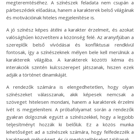
megteremtéséhez. A színészek feladata nem csupán a
párbeszédek előadása, hanem a karakterek belső világának
és motivációinak hiteles megjelenítése is.
A jó színész képes átélni a karakter érzelmeit, és azokat
valósághűen közvetíteni a közönség felé. Az aranyifjúban a
szereplők belső vívódásai és konfliktusai rendkívül
fontosak, így a színészeknek mélyen bele kell merülniük a
karaktereik világába. A karakterek közötti kémia és
interakciók szintén kulcsszerepet játszanak, hiszen ezek
adják a történet dinamikáját.
A rendezők számára is elengedhetetlen, hogy olyan
színészeket válasszanak, akik képesek nemcsak a
szöveget hitelesen mondani, hanem a karakterek érzelmi
ívét is megjeleníteni. A próbafolyamat során a rendezők
gyakran dolgoznak együtt a színészekkel, hogy a legjobb
teljesítményt hozzák ki belőlük. Ez a közös munka
lehetőséget ad a színészek számára, hogy felfedezzék a
karaktereik mélységeit, és új megközelítéseket találjanak.