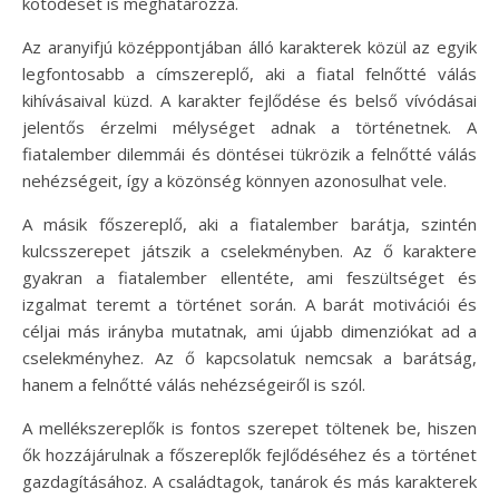
kötődését is meghatározza.
Az aranyifjú középpontjában álló karakterek közül az egyik
legfontosabb a címszereplő, aki a fiatal felnőtté válás
kihívásaival küzd. A karakter fejlődése és belső vívódásai
jelentős érzelmi mélységet adnak a történetnek. A
fiatalember dilemmái és döntései tükrözik a felnőtté válás
nehézségeit, így a közönség könnyen azonosulhat vele.
A másik főszereplő, aki a fiatalember barátja, szintén
kulcsszerepet játszik a cselekményben. Az ő karaktere
gyakran a fiatalember ellentéte, ami feszültséget és
izgalmat teremt a történet során. A barát motivációi és
céljai más irányba mutatnak, ami újabb dimenziókat ad a
cselekményhez. Az ő kapcsolatuk nemcsak a barátság,
hanem a felnőtté válás nehézségeiről is szól.
A mellékszereplők is fontos szerepet töltenek be, hiszen
ők hozzájárulnak a főszereplők fejlődéséhez és a történet
gazdagításához. A családtagok, tanárok és más karakterek