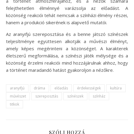
a történet atmoszférájához, és a nézők számára
felejthetetlen élménnyé varázsolja az előadást. A
közönség reakciói tehát nemcsak a színházi élmény részei,
hanem a produkció sikerének is alapvető mutatói.
Az aranyifjú szereposztása és a benne játszó színészek
teljesítménye együttesen alkotják a művészi élményt,
amely képes megérinteni a közönséget. A karakterek
életszerű megformálása, a színészi játék mélysége és a
közönség érzelmi reakciói mind hozzájárulnak ahhoz, hogy
a történet maradandó hatást gyakoroljon a nézőkre.
aranyifjú
dráma
előadás
érdekességek
kultúra
művészet
szereposztás
színészek
színház
titkok
SZÓLJ HOZZÁ