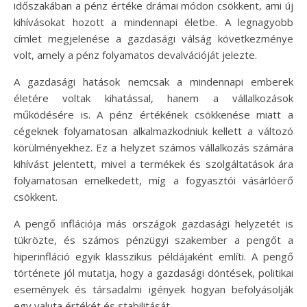
időszakában a pénz értéke drámai módon csökkent, ami új
kihívásokat hozott a mindennapi életbe. A legnagyobb
címlet megjelenése a gazdasági válság következménye
volt, amely a pénz folyamatos devalvációját jelezte.
A gazdasági hatások nemcsak a mindennapi emberek
életére voltak kihatással, hanem a vállalkozások
működésére is. A pénz értékének csökkenése miatt a
cégeknek folyamatosan alkalmazkodniuk kellett a változó
körülményekhez. Ez a helyzet számos vállalkozás számára
kihívást jelentett, mivel a termékek és szolgáltatások ára
folyamatosan emelkedett, míg a fogyasztói vásárlóerő
csökkent.
A pengő inflációja más országok gazdasági helyzetét is
tükrözte, és számos pénzügyi szakember a pengőt a
hiperinfláció egyik klasszikus példájaként említi. A pengő
története jól mutatja, hogy a gazdasági döntések, politikai
események és társadalmi igények hogyan befolyásolják
egy valuta értékét és stabilitását.