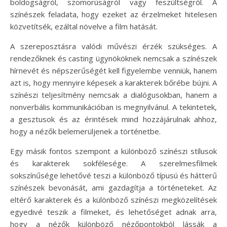
boldogságról, szomorúságról vagy feszültségről. A
színészek feladata, hogy ezeket az érzelmeket hitelesen
közvetítsék, ezáltal növelve a film hatását.
A szereposztásra valódi művészi érzék szükséges. A
rendezőknek és casting ügynököknek nemcsak a színészek
hírnevét és népszerűségét kell figyelembe venniük, hanem
azt is, hogy mennyire képesek a karakterek bőrébe bújni. A
színészi teljesítmény nemcsak a dialógusokban, hanem a
nonverbális kommunikációban is megnyilvánul. A tekintetek,
a gesztusok és az érintések mind hozzájárulnak ahhoz,
hogy a nézők belemerüljenek a történetbe.
Egy másik fontos szempont a különböző színészi stílusok
és karakterek sokfélesége. A szerelmesfilmek
sokszínűsége lehetővé teszi a különböző típusú és hátterű
színészek bevonását, ami gazdagítja a történeteket. Az
eltérő karakterek és a különböző színészi megközelítések
egyedivé teszik a filmeket, és lehetőséget adnak arra,
hogy a nézők különböző nézőpontokból lássák a