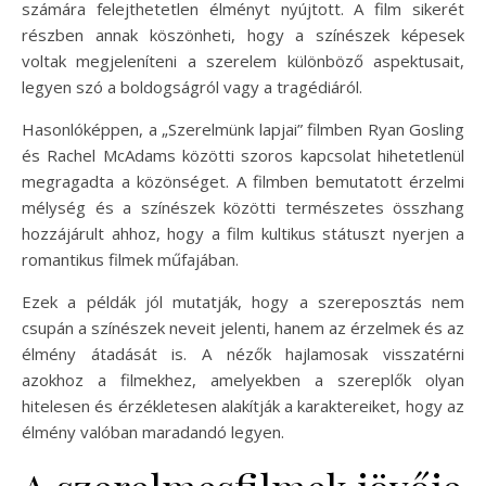
számára felejthetetlen élményt nyújtott. A film sikerét
részben annak köszönheti, hogy a színészek képesek
voltak megjeleníteni a szerelem különböző aspektusait,
legyen szó a boldogságról vagy a tragédiáról.
Hasonlóképpen, a „Szerelmünk lapjai” filmben Ryan Gosling
és Rachel McAdams közötti szoros kapcsolat hihetetlenül
megragadta a közönséget. A filmben bemutatott érzelmi
mélység és a színészek közötti természetes összhang
hozzájárult ahhoz, hogy a film kultikus státuszt nyerjen a
romantikus filmek műfajában.
Ezek a példák jól mutatják, hogy a szereposztás nem
csupán a színészek neveit jelenti, hanem az érzelmek és az
élmény átadását is. A nézők hajlamosak visszatérni
azokhoz a filmekhez, amelyekben a szereplők olyan
hitelesen és érzékletesen alakítják a karaktereiket, hogy az
élmény valóban maradandó legyen.