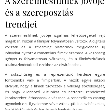
A szerelmesfilmek jövője
és a szereposztás
trendjei
A szerelmesfilmek jövője izgalmas lehetőségeket rejt
magában, hiszen a filmipar folyamatosan változik. A digitális
korszak és a streaming platformok megjelenése új
irányokat nyitott a romantikus filmek számára. A közönség
igényei is folyamatosan változnak, és a filmkészítőknek
alkalmazkodniuk kell ezekhez az elvárásokhoz.
A sokszínűség és a reprezentáció kérdése egyre
fontosabbá válik a filmiparban. A nézők egyre inkább
elvárják, hogy a filmek tükrözzék a valóság sokféleségét,
és hogy különböző kultúrákat és háttérrel rendelkező
karaktereket láthassanak a vásznon. A rendezők és casting
ügynökök ezt figyelembe véve választják ki a színészeket,
így új történetek és karakterek kaphatnak teret.