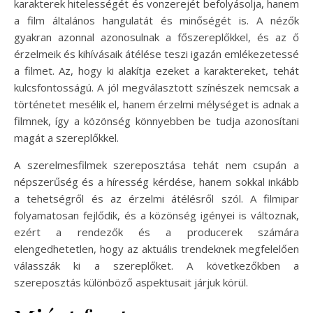
karakterek hitelességét és vonzerejét befolyásolja, hanem
a film általános hangulatát és minőségét is. A nézők
gyakran azonnal azonosulnak a főszereplőkkel, és az ő
érzelmeik és kihívásaik átélése teszi igazán emlékezetessé
a filmet. Az, hogy ki alakítja ezeket a karaktereket, tehát
kulcsfontosságú. A jól megválasztott színészek nemcsak a
történetet mesélik el, hanem érzelmi mélységet is adnak a
filmnek, így a közönség könnyebben be tudja azonosítani
magát a szereplőkkel.
A szerelmesfilmek szereposztása tehát nem csupán a
népszerűség és a híresség kérdése, hanem sokkal inkább
a tehetségről és az érzelmi átélésről szól. A filmipar
folyamatosan fejlődik, és a közönség igényei is változnak,
ezért a rendezők és a producerek számára
elengedhetetlen, hogy az aktuális trendeknek megfelelően
válasszák ki a szereplőket. A következőkben a
szereposztás különböző aspektusait járjuk körül.