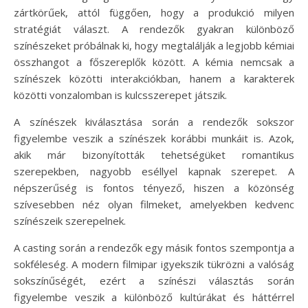
zártkörűek, attól függően, hogy a produkció milyen
stratégiát választ. A rendezők gyakran különböző
színészeket próbálnak ki, hogy megtalálják a legjobb kémiai
összhangot a főszereplők között. A kémia nemcsak a
színészek közötti interakciókban, hanem a karakterek
közötti vonzalomban is kulcsszerepet játszik.
A színészek kiválasztása során a rendezők sokszor
figyelembe veszik a színészek korábbi munkáit is. Azok,
akik már bizonyították tehetségüket romantikus
szerepekben, nagyobb eséllyel kapnak szerepet. A
népszerűség is fontos tényező, hiszen a közönség
szívesebben néz olyan filmeket, amelyekben kedvenc
színészeik szerepelnek.
A casting során a rendezők egy másik fontos szempontja a
sokféleség. A modern filmipar igyekszik tükrözni a valóság
sokszínűségét, ezért a színészi választás során
figyelembe veszik a különböző kultúrákat és háttérrel