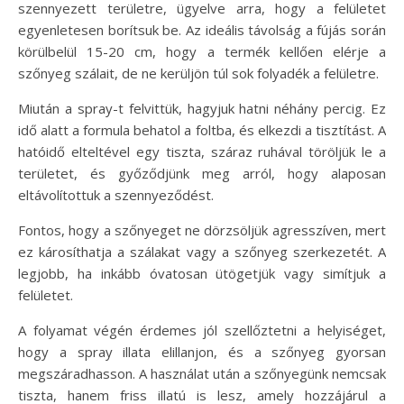
szennyezett területre, ügyelve arra, hogy a felületet
egyenletesen borítsuk be. Az ideális távolság a fújás során
körülbelül 15-20 cm, hogy a termék kellően elérje a
szőnyeg szálait, de ne kerüljön túl sok folyadék a felületre.
Miután a spray-t felvittük, hagyjuk hatni néhány percig. Ez
idő alatt a formula behatol a foltba, és elkezdi a tisztítást. A
hatóidő elteltével egy tiszta, száraz ruhával töröljük le a
területet, és győződjünk meg arról, hogy alaposan
eltávolítottuk a szennyeződést.
Fontos, hogy a szőnyeget ne dörzsöljük agresszíven, mert
ez károsíthatja a szálakat vagy a szőnyeg szerkezetét. A
legjobb, ha inkább óvatosan ütögetjük vagy simítjuk a
felületet.
A folyamat végén érdemes jól szellőztetni a helyiséget,
hogy a spray illata elillanjon, és a szőnyeg gyorsan
megszáradhasson. A használat után a szőnyegünk nemcsak
tiszta, hanem friss illatú is lesz, amely hozzájárul a