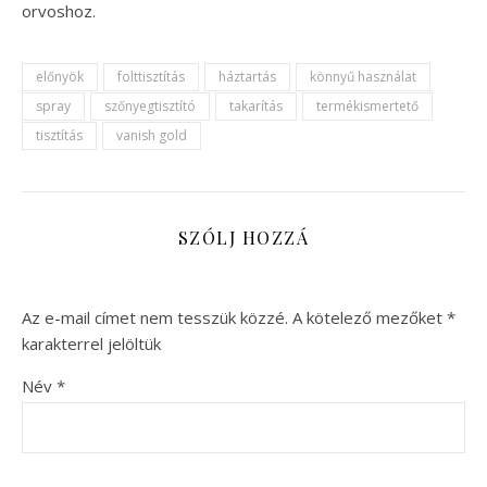
orvoshoz.
előnyök
folttisztítás
háztartás
könnyű használat
spray
szőnyegtisztító
takarítás
termékismertető
tisztítás
vanish gold
SZÓLJ HOZZÁ
Az e-mail címet nem tesszük közzé.
A kötelező mezőket
*
karakterrel jelöltük
Név
*