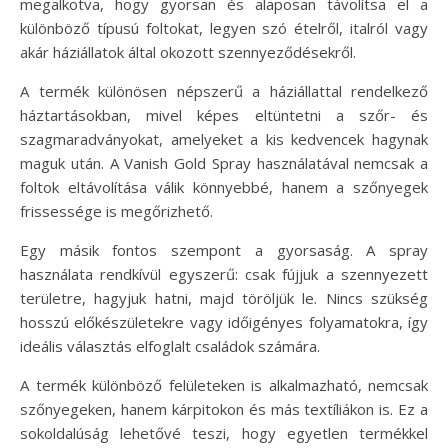
megalkotva, hogy gyorsan és alaposan távolítsa el a
különböző típusú foltokat, legyen szó ételről, italról vagy
akár háziállatok által okozott szennyeződésekről.
A termék különösen népszerű a háziállattal rendelkező
háztartásokban, mivel képes eltüntetni a szőr- és
szagmaradványokat, amelyeket a kis kedvencek hagynak
maguk után. A Vanish Gold Spray használatával nemcsak a
foltok eltávolítása válik könnyebbé, hanem a szőnyegek
frissessége is megőrizhető.
Egy másik fontos szempont a gyorsaság. A spray
használata rendkívül egyszerű: csak fújjuk a szennyezett
területre, hagyjuk hatni, majd töröljük le. Nincs szükség
hosszú előkészületekre vagy időigényes folyamatokra, így
ideális választás elfoglalt családok számára.
A termék különböző felületeken is alkalmazható, nemcsak
szőnyegeken, hanem kárpitokon és más textíliákon is. Ez a
sokoldalúság lehetővé teszi, hogy egyetlen termékkel