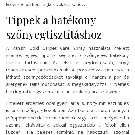
kellemes otthoni légkör kialakításához.
Tippek a hatékony
szőnyegtisztításhoz
A Vanish Gold Carpet Care Spray használata mellett
számos egyéb tipp is segíthet a szőnyegek hatékony
tisztán tartásában. Az első és legfontosabb, hogy
rendszeresen porszívózzunk. A porszívózás nemcsak a
látható szennyeződéseket távolítja el, hanem a por és
allergének felhalmozódását is megakadályozza. Érdemes
heti legalább egyszer alaposan áttakarítani a szőnyeget.
Emellett érdemes odafigyelni arra is, hogy mit eszünk és
iszunk a szőnyeg közelében. Az étkezések során könnyen
csöppenhetnek le ételmaradékok vagy italok, amelyeket ha
azonnal eltávolítunk, sokkal egyszerűbb a foltok ellen
küzdeni. Ha baleset történik, ne habozzunk azonnal