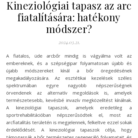
Kineziológiai tapasz az arc
fiatalítására: hatékony
módszer?
2024.03.21.
A fiatalos, üde arcbőr mindig is vágyálma volt az
embereknek, és a szépségipar folyamatosan újabb és
újabb módszereket kínál a bőr öregedésének
megakadályozására. Az esztétikai kezelések széles
spektrumában egyre nagyobb népszerűségnek
örvendenek az alternatív megoldások is, amelyek
természetesebb, kevésbé invazív megközelítést kínálnak.
A kineziológiai tapaszok, amelyek eredetileg a
sportrehabilitációban népszerűsödtek el, most az
arcfiatalítás területén is megjelennek, felkeltve ezzel sokak
érdeklődését. A kineziológiai tapaszok célja, hogy
támogassák a bőr természetes regeneráló folyamatait, és