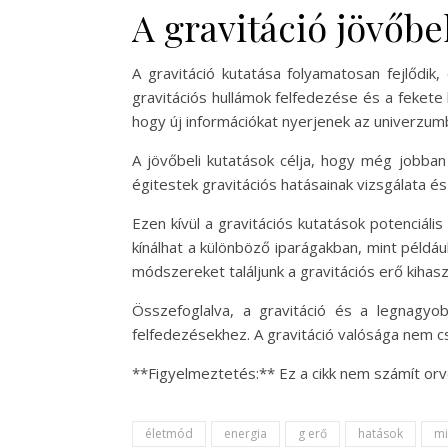
A gravitáció jövőbe
A gravitáció kutatása folyamatosan fejlődi
gravitációs hullámok felfedezése és a fekete 
hogy új információkat nyerjenek az univerzumb
A jövőbeli kutatások célja, hogy még jobban
égitestek gravitációs hatásainak vizsgálata 
Ezen kívül a gravitációs kutatások potenciáli
kínálhat a különböző iparágakban, mint példáu
módszereket találjunk a gravitációs erő kiha
Összefoglalva, a gravitáció és a legnagyob
felfedezésekhez. A gravitáció valósága nem c
**Figyelmeztetés:** Ez a cikk nem számít or
életmód
energia
g erő
hatások
mi