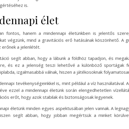
gértéséhez is.
ndennapi élet
an fontos, hanem a mindennapi életünkben is jelentős szerep
sokat végzünk, mind a gravitációs erő hatásának köszönhető. A 
erőnek a jelenlétét.
vitáció segít abban, hogy a lábunk a földhöz tapadjon, és mega
dre, és ez a jelenség teszi lehetővé a különböző sportágak f
öplabda, izgalmasabbá válnak, hiszen a játékosoknak folyamatosan
ennapi tevékenységeinkkel is, mint például a víz használatával. A
éve ezzel a mindennapi életünk során elengedhetetlen vízellátás
tációs erőt, hogy azok stabilak és biztonságosak legyenek.
nnapi életünk minden egyes aspektusában jelen vannak. A leg
hiszen segít abban, hogy jobban megértsük a minket körülve