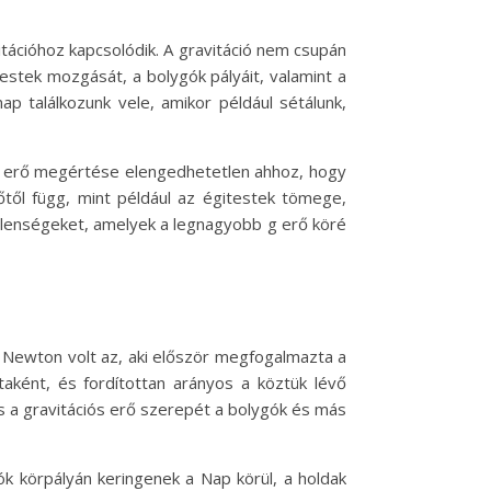
itációhoz kapcsolódik. A gravitáció nem csupán
estek mozgását, a bolygók pályáit, valamint a
ap találkozunk vele, amikor például sétálunk,
 g erő megértése elengedhetetlen ahhoz, hogy
től függ, mint például az égitestek tömege,
 jelenségeket, amelyek a legnagyobb g erő köré
c Newton volt az, aki először megfogalmazta a
aként, és fordítottan arányos a köztük lévő
s a gravitációs erő szerepét a bolygók és más
k körpályán keringenek a Nap körül, a holdak