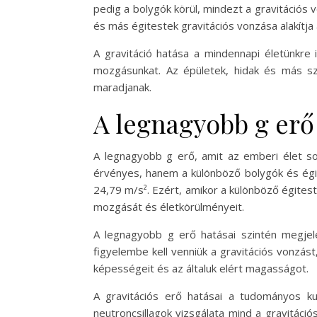
pedig a bolygók körül, mindezt a gravitációs v
és más égitestek gravitációs vonzása alakítja
A gravitáció hatása a mindennapi életünkre 
mozgásunkat. Az épületek, hidak és más sze
maradjanak.
A legnagyobb g erő
A legnagyobb g erő, amit az emberi élet sor
érvényes, hanem a különböző bolygók és égites
24,79 m/s². Ezért, amikor a különböző égitest
mozgását és életkörülményeit.
A legnagyobb g erő hatásai szintén megjel
figyelembe kell venniük a gravitációs vonzást
képességeit és az általuk elért magasságot.
A gravitációs erő hatásai a tudományos ku
neutroncsillagok vizsgálata mind a gravitác