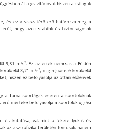
ggésben áll a gravitációval, hiszen a csillagok
ldre, és ez a visszatérő erő határozza meg a
s erőt, hogy azok stabilak és biztonságosak
elül 9,81 m/s². Ez az érték nemcsak a Földön
örülbelül 3,71 m/s², míg a Jupiteré körülbelül
ét, hiszen ez befolyásolja az ottani élőlények
gy a torna sportágak esetén a sportolóknak
ós erő mértéke befolyásolja a sportolók ugrási
e és kutatása, valamint a fekete lyukak és
ak az asztrofizika területén fontosak, hanem