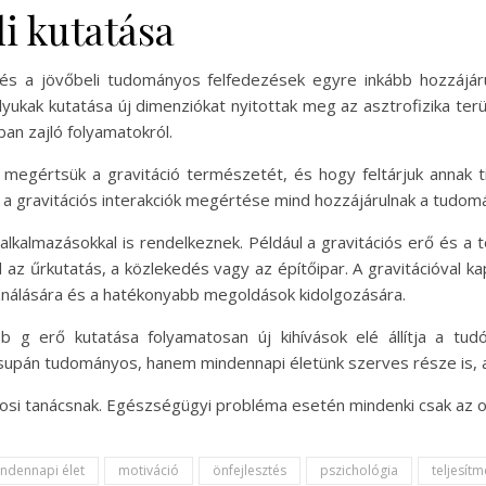
li kutatása
k, és a jövőbeli tudományos felfedezések egyre inkább hozzájá
lyukak kutatása új dimenziókat nyitottak meg az asztrofizika te
an zajló folyamatokról.
 megértsük a gravitáció természetét, és hogy feltárjuk annak ti
és a gravitációs interakciók megértése mind hozzájárulnak a tudo
s alkalmazásokkal is rendelkeznek. Például a gravitációs erő és 
l az űrkutatás, a közlekedés vagy az építőipar. A gravitációval ka
sználására és a hatékonyabb megoldások kidolgozására.
b g erő kutatása folyamatosan új kihívások elé állítja a tu
supán tudományos, hanem mindennapi életünk szerves része is, a
vosi tanácsnak. Egészségügyi probléma esetén mindenki csak az 
ndennapi élet
motiváció
önfejlesztés
pszichológia
teljesít