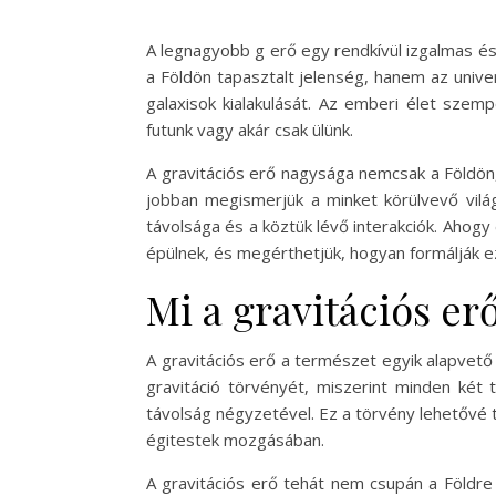
A legnagyobb g erő egy rendkívül izgalmas és 
a Földön tapasztalt jelenség, hanem az unive
galaxisok kialakulását. Az emberi élet szemp
futunk vagy akár csak ülünk.
A gravitációs erő nagysága nemcsak a Földön
jobban megismerjük a minket körülvevő vilá
távolsága és a köztük lévő interakciók. Ahogy
épülnek, és megérthetjük, hogyan formálják e
Mi a gravitációs er
A gravitációs erő a természet egyik alapvető
gravitáció törvényét, miszerint minden két
távolság négyzetével. Ez a törvény lehetővé 
égitestek mozgásában.
A gravitációs erő tehát nem csupán a Földre