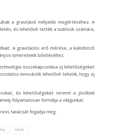
rulnak a gravitáció mélyebb megértéséhez. A
rületén, és lehetővé tették a tudósok számára,
tkait. A gravitációs erő mérése, a különböző
mányos ismereteink bővítéséhez.
a technológia összekapcsolása új lehetőségeket
pcsolatos innovációk lehetővé tehetik, hogy új
dósokat, és lehetőségeket teremt a jövőbeli
mely folyamatosan formálja a világunkat.
orvos tanácsát fogadja meg.
mény
titkok