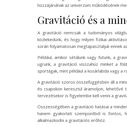
hozzájárulnak az univerzum működésének me
Gravitáció és a mi
A gravitáció nemcsak a tudományos világb
közlekedünk, és hogy milyen fizikai aktivitá
során folyamatosan megtapasztaljuk ennek az 
Például, amikor sétálunk vagy futunk, a gra
ugrunk, a gravitáció visszahúz minket a föl
sportágak, mint például a kosárlabda vagy a r
A gravitáció szoros összefüggésben áll a mind
és csapokon keresztül áramoljon, lehetővé t
tervezésekor is figyelembe kell venni a gravi
Összességében a gravitáció hatásai a minde
hanem gyakorlati szempontból is fontos, 
alkalmazkodni a gravitációs erőhöz.