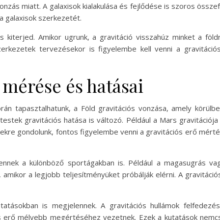
onzás miatt. A galaxisok kialakulása és fejlődése is szoros összefü
 a galaxisok szerkezetét.
is kiterjed. Amikor ugrunk, a gravitáció visszahúz minket a fö
rkezetek tervezésekor is figyelembe kell venni a gravitáció
 mérése és hatásai
án tapasztalhatunk, a Föld gravitációs vonzása, amely körülb
tek gravitációs hatása is változó. Például a Mars gravitációja k
ekre gondolunk, fontos figyelembe venni a gravitációs erő mérték
ennek a különböző sportágakban is. Például a magasugrás va
, amikor a legjobb teljesítményüket próbálják elérni. A gravitáci
tatásokban is megjelennek. A gravitációs hullámok felfedezés
iós erő mélyebb megértéséhez vezetnek. Ezek a kutatások nemcs