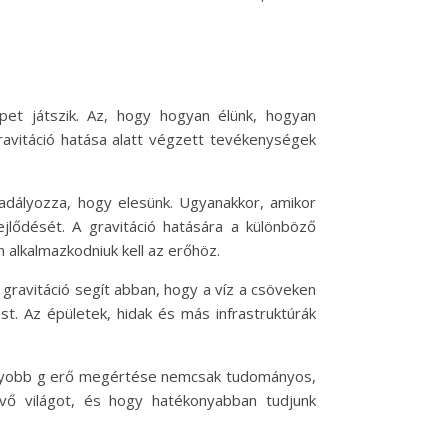
et játszik. Az, hogy hogyan élünk, hogyan
gravitáció hatása alatt végzett tevékenységek
kadályozza, hogy elesünk. Ugyanakkor, amikor
ejlődését. A gravitáció hatására a különböző
 alkalmazkodniuk kell az erőhöz.
 gravitáció segít abban, hogy a víz a csöveken
t. Az épületek, hidak és más infrastruktúrák
nagyobb g erő megértése nemcsak tudományos,
vő világot, és hogy hatékonyabban tudjunk