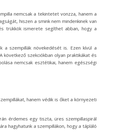
empilla nemcsak a tekintetet vonzza, hanem a
tagságát, hiszen a smink nem mindenkinek van
és trükkök ismerete segíthet abban, hogy a
k a szempillák növekedését is. Ezen kívül a
 A következő szekciókban olyan praktikákat és
ápolása nemcsak esztétikai, hanem egészségi
zempillákat, hanem védik is őket a környezeti
orán érdemes egy tiszta, üres szempillaspirál
kára hagyhatunk a szempillákon, hogy a tápláló