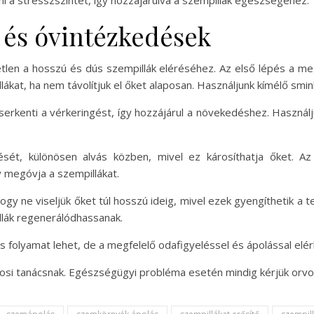
i a stresszszintet, így hozzájárulva a szempillák egészségéhez.
 és óvintézkedések
len a hosszú és dús szempillák eléréséhez. Az első lépés a megf
ákat, ha nem távolítjuk el őket alaposan. Használjunk kímélő smin
 serkenti a vérkeringést, így hozzájárul a növekedéshez. Haszná
ését, különösen alvás közben, mivel ez károsíthatja őket. A
y megóvja a szempillákat.
ogy ne viseljük őket túl hosszú ideig, mivel ezek gyengíthetik 
lák regenerálódhassanak.
folyamat lehet, de a megfelelő odafigyeléssel és ápolással elér
osi tanácsnak. Egészségügyi probléma esetén mindig kérjük orvo