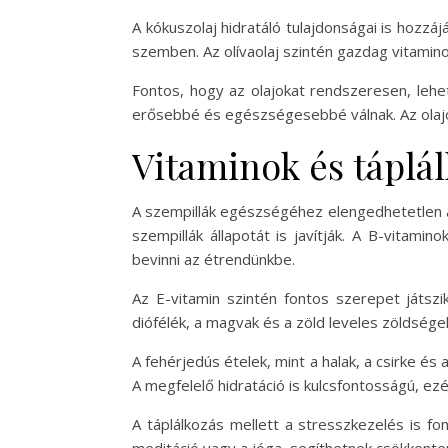
A kókuszolaj hidratáló tulajdonságai is hozz
szemben. Az olívaolaj szintén gazdag vitamin
Fontos, hogy az olajokat rendszeresen, leh
erősebbé és egészségesebbé válnak. Az olajok h
Vitaminok és táplá
A szempillák egészségéhez elengedhetetlen a
szempillák állapotát is javítják. A B-vitam
bevinni az étrendünkbe.
Az E-vitamin szintén fontos szerepet játszi
diófélék, a magvak és a zöld leveles zöldség
A fehérjedús ételek, mint a halak, a csirke és 
A megfelelő hidratáció is kulcsfontosságú, ez
A táplálkozás mellett a stresszkezelés is fon