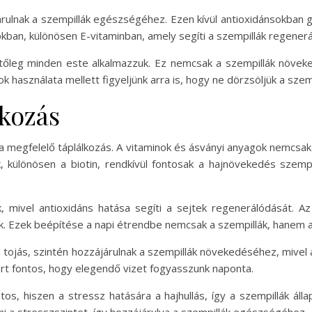
ájárulnak a szempillák egészségéhez. Ezen kívül antioxidánsokban
okban, különösen E-vitaminban, amely segíti a szempillák regene
etőleg minden este alkalmazzuk. Ez nemcsak a szempillák növek
asználata mellett figyeljünk arra is, hogy ne dörzsöljük a szempi
lkozás
 megfelelő táplálkozás. A vitaminok és ásványi anyagok nemcsak
inok, különösen a biotin, rendkívül fontosak a hajnövekedés sze
k, mivel antioxidáns hatása segíti a sejtek regenerálódását. A
ek. Ezek beépítése a napi étrendbe nemcsak a szempillák, hanem a
a tojás, szintén hozzájárulnak a szempillák növekedéséhez, mivel a
ért fontos, hogy elegendő vizet fogyasszunk naponta.
tos, hiszen a stressz hatására a hajhullás, így a szempillák álla