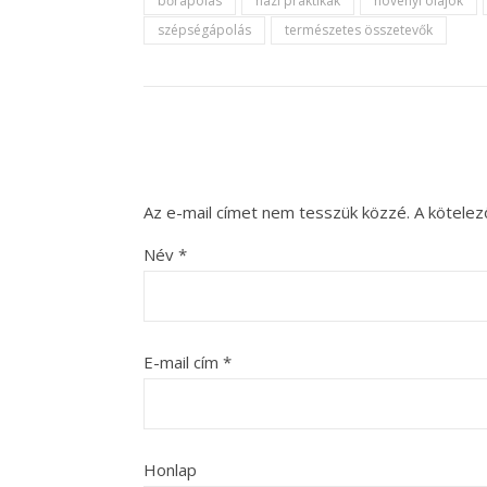
bőrápolás
házi praktikák
növényi olajok
szépségápolás
természetes összetevők
Az e-mail címet nem tesszük közzé.
A kötele
Név
*
E-mail cím
*
Honlap