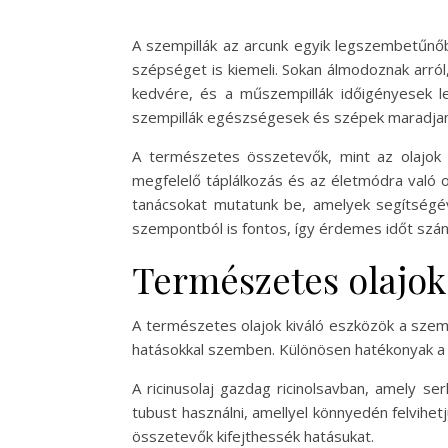
A szempillák az arcunk egyik legszembetűnőb
szépséget is kiemeli. Sokan álmodoznak arró
kedvére, és a műszempillák időigényesek l
szempillák egészségesek és szépek maradjan
A természetes összetevők, mint az olajok é
megfelelő táplálkozás és az életmódra való o
tanácsokat mutatunk be, amelyek segítségév
szempontból is fontos, így érdemes időt szánn
Természetes olajok
A természetes olajok kiváló eszközök a szemp
hatásokkal szemben. Különösen hatékonyak a ric
A ricinusolaj gazdag ricinolsavban, amely se
tubust használni, amellyel könnyedén felvihet
összetevők kifejthessék hatásukat.