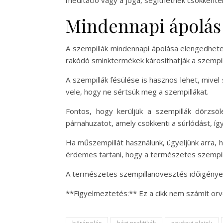
meditáció vagy a jóga, segíthetnek csökkenten
Mindennapi ápolás
A szempillák mindennapi ápolása elengedhetet
rakódó sminktermékek károsíthatják a szempill
A szempillák fésülése is hasznos lehet, mivel
vele, hogy ne sértsük meg a szempillákat.
Fontos, hogy kerüljük a szempillák dörzsöl
párnahuzatot, amely csökkenti a súrlódást, íg
Ha műszempillát használunk, ügyeljünk arra, h
érdemes tartani, hogy a természetes szempil
A természetes szempillanövesztés időigényes 
**Figyelmeztetés:** Ez a cikk nem számít orv