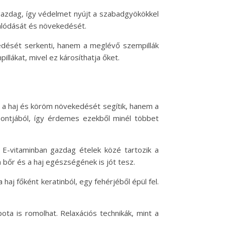
 gazdag, így védelmet nyújt a szabadgyökökkel
rálódását és növekedését.
edését serkenti, hanem a meglévő szempillák
llákat, mivel ez károsíthatja őket.
 a haj és köröm növekedését segítik, hanem a
mpontjából, így érdemes ezekből minél többet
z E-vitaminban gazdag ételek közé tartozik a
 bőr és a haj egészségének is jót tesz.
 haj főként keratinból, egy fehérjéből épül fel.
pota is romolhat. Relaxációs technikák, mint a