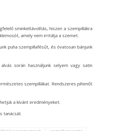
elelő sminkeltávolítás, hiszen a szempillákra
klemosót, amely nem irritálja a szemet.
ljunk puha szempillafésűt, és óvatosan bánjunk
z alvás során használjunk selyem vagy satin
a természetes szempillákat. Rendszeres pihenőt
hetjük a kívánt eredményeket.
s tanácsát.