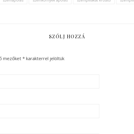
szemápolás
szemkörnyék ápolás
szempillákat erősítő
szempill
SZÓLJ HOZZÁ
ző mezőket
*
karakterrel jelöltük