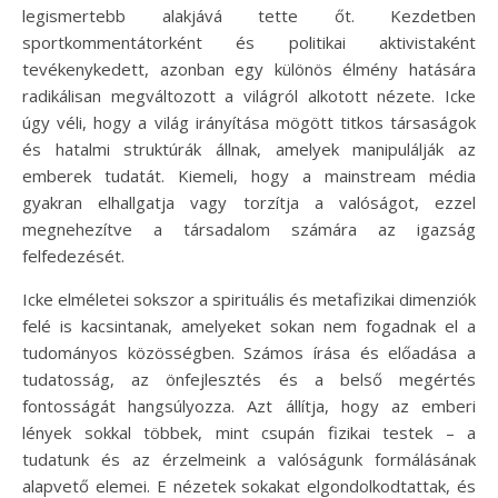
legismertebb alakjává tette őt. Kezdetben
sportkommentátorként és politikai aktivistaként
tevékenykedett, azonban egy különös élmény hatására
radikálisan megváltozott a világról alkotott nézete. Icke
úgy véli, hogy a világ irányítása mögött titkos társaságok
és hatalmi struktúrák állnak, amelyek manipulálják az
emberek tudatát. Kiemeli, hogy a mainstream média
gyakran elhallgatja vagy torzítja a valóságot, ezzel
megnehezítve a társadalom számára az igazság
felfedezését.
Icke elméletei sokszor a spirituális és metafizikai dimenziók
felé is kacsintanak, amelyeket sokan nem fogadnak el a
tudományos közösségben. Számos írása és előadása a
tudatosság, az önfejlesztés és a belső megértés
fontosságát hangsúlyozza. Azt állítja, hogy az emberi
lények sokkal többek, mint csupán fizikai testek – a
tudatunk és az érzelmeink a valóságunk formálásának
alapvető elemei. E nézetek sokakat elgondolkodtattak, és