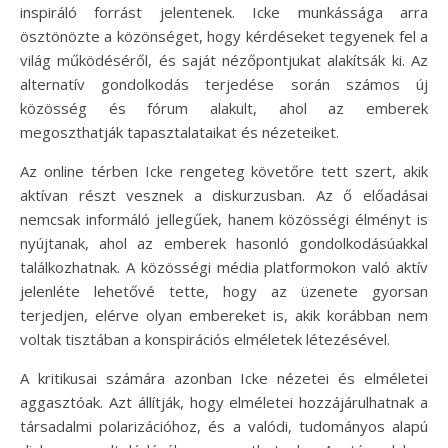
inspiráló forrást jelentenek. Icke munkássága arra
ösztönözte a közönséget, hogy kérdéseket tegyenek fel a
világ működéséről, és saját nézőpontjukat alakítsák ki. Az
alternatív gondolkodás terjedése során számos új
közösség és fórum alakult, ahol az emberek
megoszthatják tapasztalataikat és nézeteiket.
Az online térben Icke rengeteg követőre tett szert, akik
aktívan részt vesznek a diskurzusban. Az ő előadásai
nemcsak informáló jellegűek, hanem közösségi élményt is
nyújtanak, ahol az emberek hasonló gondolkodásúakkal
találkozhatnak. A közösségi média platformokon való aktív
jelenléte lehetővé tette, hogy az üzenete gyorsan
terjedjen, elérve olyan embereket is, akik korábban nem
voltak tisztában a konspirációs elméletek létezésével.
A kritikusai számára azonban Icke nézetei és elméletei
aggasztóak. Azt állítják, hogy elméletei hozzájárulhatnak a
társadalmi polarizációhoz, és a valódi, tudományos alapú