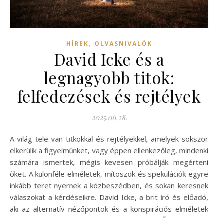
,
HÍREK
OLVASNIVALÓK
David Icke és a
legnagyobb titok:
felfedezések és rejtélyek
2025.06.28.
A világ tele van titkokkal és rejtélyekkel, amelyek sokszor
elkerülik a figyelmünket, vagy éppen ellenkezőleg, mindenki
számára ismertek, mégis kevesen próbálják megérteni
őket. A különféle elméletek, mítoszok és spekulációk egyre
inkább teret nyernek a közbeszédben, és sokan keresnek
válaszokat a kérdéseikre. David Icke, a brit író és előadó,
aki az alternatív nézőpontok és a konspirációs elméletek