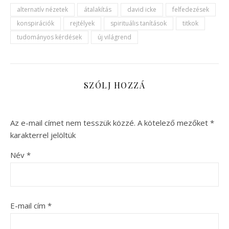
alternatív nézetek
átalakítás
david icke
felfedezések
konspirációk
rejtélyek
spirituális tanítások
titkok
tudományos kérdések
új világrend
SZÓLJ HOZZÁ
Az e-mail címet nem tesszük közzé.
A kötelező mezőket
*
karakterrel jelöltük
Név
*
E-mail cím
*