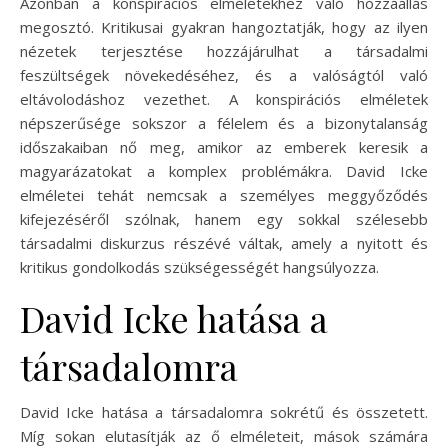
Azonban a konspirációs elméletekhez való hozzáállás
megosztó. Kritikusai gyakran hangoztatják, hogy az ilyen
nézetek terjesztése hozzájárulhat a társadalmi
feszültségek növekedéséhez, és a valóságtól való
eltávolodáshoz vezethet. A konspirációs elméletek
népszerűsége sokszor a félelem és a bizonytalanság
időszakaiban nő meg, amikor az emberek keresik a
magyarázatokat a komplex problémákra. David Icke
elméletei tehát nemcsak a személyes meggyőződés
kifejezéséről szólnak, hanem egy sokkal szélesebb
társadalmi diskurzus részévé váltak, amely a nyitott és
kritikus gondolkodás szükségességét hangsúlyozza.
David Icke hatása a
társadalomra
David Icke hatása a társadalomra sokrétű és összetett.
Míg sokan elutasítják az ő elméleteit, mások számára