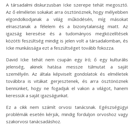
A társadalmi diskurzusban Icke szerepe tehát megosztó.
Az ő elméletei sokakat arra ösztönöznek, hogy mélyebben
elgondolkodjanak a világ működésén, míg másokat
elriasztanak a félelem és a bizonytalanság miatt. Az
igazság keresése és a tudományos megközelítések
közötti feszültség mindig is jelen volt a társadalomban, és
Icke munkássága ezt a feszültséget tovább fokozza.
David Icke tehát nem csupán egy író; ő egy kulturális
jelenség, akinek hatása messze túlmutat a saját
személyén. Az általa képviselt gondolatok és elméletek
továbbra is vitákat gerjesztenek, és arra ösztönöznek
bennünket, hogy ne fogadjuk el vakon a világot, hanem
keressük a saját igazságunkat.
Ez a cikk nem számít orvosi tanácsnak. Egészségügyi
problémák esetén kérjük, mindig forduljon orvoshoz vagy
szakorvosi tanácsadáshoz.