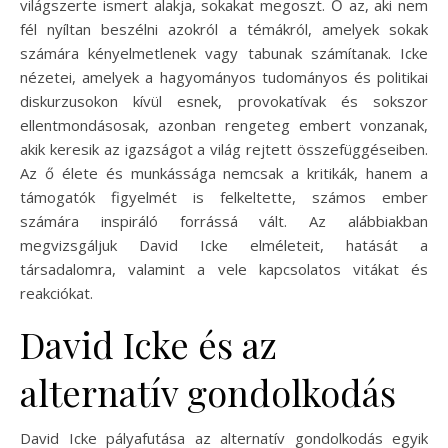
világszerte ismert alakja, sokakat megoszt. Ő az, aki nem
fél nyíltan beszélni azokról a témákról, amelyek sokak
számára kényelmetlenek vagy tabunak számítanak. Icke
nézetei, amelyek a hagyományos tudományos és politikai
diskurzusokon kívül esnek, provokatívak és sokszor
ellentmondásosak, azonban rengeteg embert vonzanak,
akik keresik az igazságot a világ rejtett összefüggéseiben.
Az ő élete és munkássága nemcsak a kritikák, hanem a
támogatók figyelmét is felkeltette, számos ember
számára inspiráló forrássá vált. Az alábbiakban
megvizsgáljuk David Icke elméleteit, hatását a
társadalomra, valamint a vele kapcsolatos vitákat és
reakciókat.
David Icke és az
alternatív gondolkodás
David Icke pályafutása az alternatív gondolkodás egyik