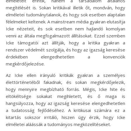
elméleteit érintik, hanem a társadalom általános
megítélését is. Sokan kritikával illetik őt, mondván, hogy
elméletei tudománytalanok, és hogy sok esetben alaptalan
félelmeket keltenek. A mainstream média gyakran elutasítja
Icke nézeteit, és sok esetben nem hajlandó komolyan
venni az általa megfogalmazott állításokat. Ezzel szemben
Icke támogatói azt állítják, hogy a kritika gyakran a
rendszer védelmét szolgálja, és hogy az igazság keresése
érdekében elengedhetetlen a konvenciók
megkérdőjelezése.
Az Icke ellen irányuló kritikák gyakran a személyes
élettörténetéből fakadnak, és sokan megkérdőjelezik,
hogy mennyire megbízható forrás. Mégis, Icke hite és
eltökéltsége sokakat megihletett, és ő maga is
hangsúlyozza, hogy az igazság keresése elengedhetetlen
a tudatosság fejlődéséhez. A kritikusai számára ez a
kitartás sokszor irritáló, hiszen úgy érzik, hogy Icke
elméletei aláássák a tudományos megközelítéseket.