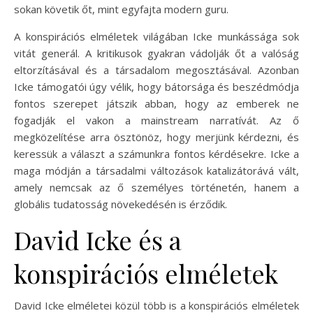
sokan követik őt, mint egyfajta modern guru.
A konspirációs elméletek világában Icke munkássága sok
vitát generál. A kritikusok gyakran vádolják őt a valóság
eltorzításával és a társadalom megosztásával. Azonban
Icke támogatói úgy vélik, hogy bátorsága és beszédmódja
fontos szerepet játszik abban, hogy az emberek ne
fogadják el vakon a mainstream narratívát. Az ő
megközelítése arra ösztönöz, hogy merjünk kérdezni, és
keressük a választ a számunkra fontos kérdésekre. Icke a
maga módján a társadalmi változások katalizátorává vált,
amely nemcsak az ő személyes történetén, hanem a
globális tudatosság növekedésén is érződik.
David Icke és a
konspirációs elméletek
David Icke elméletei közül több is a konspirációs elméletek