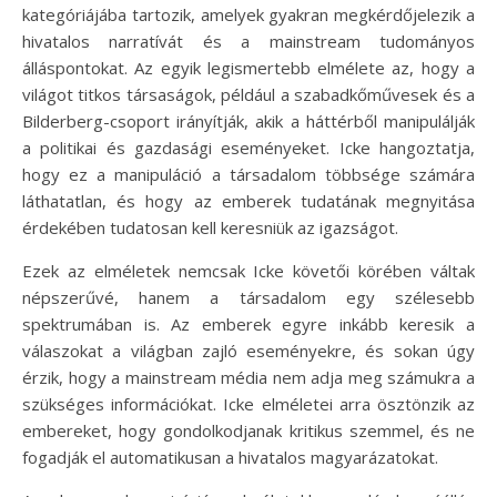
kategóriájába tartozik, amelyek gyakran megkérdőjelezik a
hivatalos narratívát és a mainstream tudományos
álláspontokat. Az egyik legismertebb elmélete az, hogy a
világot titkos társaságok, például a szabadkőművesek és a
Bilderberg-csoport irányítják, akik a háttérből manipulálják
a politikai és gazdasági eseményeket. Icke hangoztatja,
hogy ez a manipuláció a társadalom többsége számára
láthatatlan, és hogy az emberek tudatának megnyitása
érdekében tudatosan kell keresniük az igazságot.
Ezek az elméletek nemcsak Icke követői körében váltak
népszerűvé, hanem a társadalom egy szélesebb
spektrumában is. Az emberek egyre inkább keresik a
válaszokat a világban zajló eseményekre, és sokan úgy
érzik, hogy a mainstream média nem adja meg számukra a
szükséges információkat. Icke elméletei arra ösztönzik az
embereket, hogy gondolkodjanak kritikus szemmel, és ne
fogadják el automatikusan a hivatalos magyarázatokat.