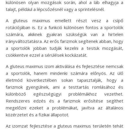
különösen olyan mozgások során, ahol a láb elhagyja a
talajt, például a lépcsőzésnél vagy a sprintelésnél.
A gluteus maximus emellett részt vesz a csípő
rotációjában is. Ez a funkció különösen fontos a sportolók
számára, akiknek gyakran szükségük van a hirtelen
irányváltoztatásra. Az erős farizmok segítenek abban, hogy
a sportolók jobban tudják kezelni a testük mozgását,
csökkentve ezzel a sérülések kockázatát.
A gluteus maximus izom aktiválása és fejlesztése nemcsak
a sportolók, hanem mindenki számára előnyös. Az ülő
életmód következtében sokan tapasztalják, hogy a
farizmok gyengülnek, ami a testtartás romlásához és
különböző egészségügyi problémákhoz vezethet.
Rendszeres edzés és a farizmok erősítése segíthet
megelőzni ezeket a problémákat, javítva az általános
közérzetet és a fizikai állapotot.
Az izomzat fejlesztése a gluteus maximus területén tehát