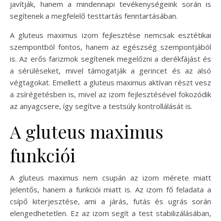
javítják, hanem a mindennapi tevékenységeink során is
segítenek a megfelelő testtartás fenntartásában.
A gluteus maximus izom fejlesztése nemcsak esztétikai
szempontból fontos, hanem az egészség szempontjából
is. Az erős farizmok segítenek megelőzni a derékfájást és
a sérüléseket, mivel támogatják a gerincet és az alsó
végtagokat. Emellett a gluteus maximus aktívan részt vesz
a zsírégetésben is, mivel az izom fejlesztésével fokozódik
az anyagcsere, így segítve a testsúly kontrollálását is.
A gluteus maximus
funkciói
A gluteus maximus nem csupán az izom mérete miatt
jelentős, hanem a funkciói miatt is. Az izom fő feladata a
csípő kiterjesztése, ami a járás, futás és ugrás során
elengedhetetlen. Ez az izom segít a test stabilizálásában,