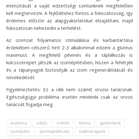
intenzitását a saját edzettségi szintünknek megfelelően
kell megtervezni. A fejlődéshez fontos a fokozatosság, így
érdemes először az alapgyakorlatokat elsajátítani, majd
fokozatosan nehezedni a terhelést.
Az izomzat folyamatos stimulálása és karbantartása
érdekében célszerű heti 2-3 alkalommal edzeni a gluteus
maximust. A megfelelő pihenés és a táplálkozás is
kulcsszerepet játszik az izomépítésben, hiszen a fehérjék
és a tápanyagok biztosítják az izom regenerálódását és
növekedését.
Figyelmeztetés: Ez a cikk nem számít orvosi tanácsnak.
Egészségügyi probléma esetén mindenki csak az orvos
tanácsát fogadja meg.
anatómia
edzés
erőnlét
fitness
gyakorlatok
izomépítés
sporttáplálkozás
szakmai tippek