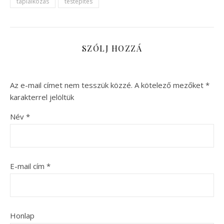
táplálkozás
testépítés
SZÓLJ HOZZÁ
Az e-mail címet nem tesszük közzé.
A kötelező mezőket
*
karakterrel jelöltük
Név
*
E-mail cím
*
Honlap