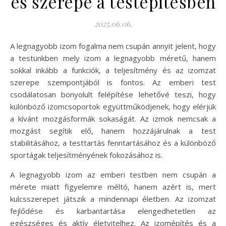
és szerepe a testépítésben
2025.06.06.
A legnagyobb izom fogalma nem csupán annyit jelent, hogy
a testünkben mely izom a legnagyobb méretű, hanem
sokkal inkább a funkciók, a teljesítmény és az izomzat
szerepe szempontjából is fontos. Az emberi test
csodálatosan bonyolult felépítése lehetővé teszi, hogy
különböző izomcsoportok együttműködjenek, hogy elérjük
a kívánt mozgásformák sokaságát. Az izmok nemcsak a
mozgást segítik elő, hanem hozzájárulnak a test
stabilitásához, a testtartás fenntartásához és a különböző
sportágak teljesítményének fokozásához is.
A legnagyobb izom az emberi testben nem csupán a
mérete miatt figyelemre méltó, hanem azért is, mert
kulcsszerepet játszik a mindennapi életben. Az izomzat
fejlődése és karbantartása elengedhetetlen az
egészséges és aktív életvitelhez. Az izomépítés és a