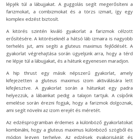
lépjék túl a lábujjakat. A guggolás segít megerősíteni a
farizmokat, a combizmokat és a törzs izmait, így egy
komplex edzést biztosít.
A kitörés szintén kiváló gyakorlat a farizmok célzott
erősítésére. A kitöréseknél a hátsó láb izmaira is nagyobb
terhelés jut, ami segíti a gluteus maximus fejlődését. A
gyakorlat végrehajtása során ügyeljünk arra, hogy a térd
ne lépje túl a lábujjakat, és a hátunk egyenesen maradjon.
A hip thrust egy másik népszerű gyakorlat, amely
kifejezetten a gluteus maximus izom aktiválására lett
kifejlesztve. A gyakorlat során a hátunkat egy padra
helyezzük, a lábainkat pedig a talajon tartjuk. A csípőnk
emelése során érezni fogjuk, hogy a farizmok dolgoznak,
ami segít növelni az izom erejét és méretét.
Az edzésprogramban érdemes a különböző gyakorlatokat
kombinálni, hogy a gluteus maximus különböző szögből és
módon legyen terhelve. Az edzések gyakoriságát és