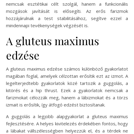
nemcsak esztétikai célt szolgál, hanem a funkcionális
mozgások javítását is elősegíti. Az erős farizmok
hozzájárulnak a test stabilitásához, segítve ezzel a
mindennapi tevékenységek végzését is.
A gluteus maximus
edzése
A gluteus maximus edzése számos különböző gyakorlatot
magában foglal, amelyek célzottan erősítik ezt az izmot. A
legelterjedtebb gyakorlatok közé tartozik a guggolás, a
kitörés és a hip thrust. Ezek a gyakorlatok nemcsak a
farizmokat célozzák meg, hanem a lábizmokat és a törzs
izmait is erősítik, így átfogó edzést biztosítanak.
A guggolás a legjobb alapgyakorlat a gluteus maximus
fejlesztésére. A helyes kivitelezés érdekében fontos, hogy
a lábakat vállszélességben helyezzük el, és a térdek ne