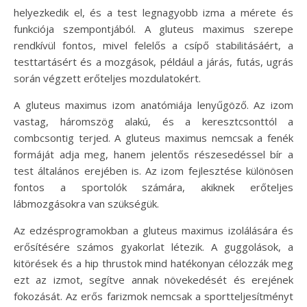
helyezkedik el, és a test legnagyobb izma a mérete és
funkciója szempontjából. A gluteus maximus szerepe
rendkívül fontos, mivel felelős a csípő stabilitásáért, a
testtartásért és a mozgások, például a járás, futás, ugrás
során végzett erőteljes mozdulatokért.
A gluteus maximus izom anatómiája lenyűgöző. Az izom
vastag, háromszög alakú, és a keresztcsonttól a
combcsontig terjed. A gluteus maximus nemcsak a fenék
formáját adja meg, hanem jelentős részesedéssel bír a
test általános erejében is. Az izom fejlesztése különösen
fontos a sportolók számára, akiknek erőteljes
lábmozgásokra van szükségük.
Az edzésprogramokban a gluteus maximus izolálására és
erősítésére számos gyakorlat létezik. A guggolások, a
kitörések és a hip thrustok mind hatékonyan célozzák meg
ezt az izmot, segítve annak növekedését és erejének
fokozását. Az erős farizmok nemcsak a sportteljesítményt