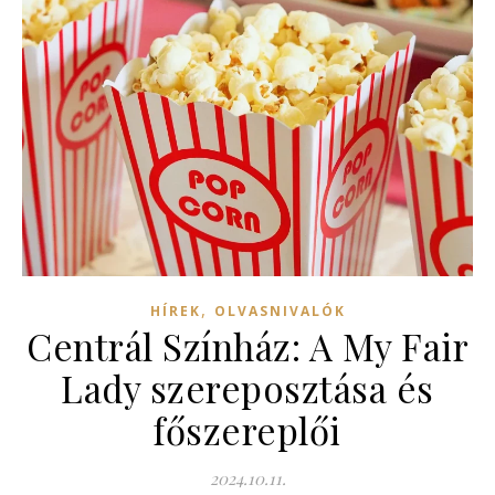
,
HÍREK
OLVASNIVALÓK
Centrál Színház: A My Fair
Lady szereposztása és
főszereplői
2024.10.11.