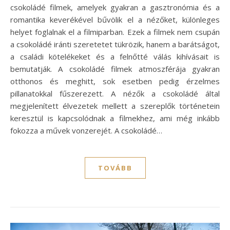
csokoládé filmek, amelyek gyakran a gasztronómia és a
romantika keverékével bűvölik el a nézőket, különleges
helyet foglalnak el a filmiparban. Ezek a filmek nem csupán
a csokoládé iránti szeretetet tükrözik, hanem a barátságot,
a családi kötelékeket és a felnőtté válás kihívásait is
bemutatják. A csokoládé filmek atmoszférája gyakran
otthonos és meghitt, sok esetben pedig érzelmes
pillanatokkal fűszerezett. A nézők a csokoládé által
megjelenített élvezetek mellett a szereplők történetein
keresztül is kapcsolódnak a filmekhez, ami még inkább
fokozza a művek vonzerejét. A csokoládé…
TOVÁBB