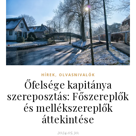
,
HÍREK
OLVASNIVALÓK
Őfelsége kapitánya
szereposztás: Főszereplők
és mellékszereplők
áttekintése
2024.05.30.