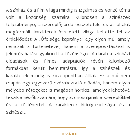
A színház és a film világa mindig is izgalmas és vonzó téma
volt a közönség számára. Különösen a színészek
teljesítménye, a szereplőgárda összetétele és az általuk
megformált karakterek összetett világa keltette fel az
érdeklődést. A „Őfelsége kapitánya” egy olyan mű, amely
nemcsak a történetével, hanem a szereposztásával is
jelentős hatást gyakorolt a közönségre. A darab a színházi
előadások és filmes adaptációk révén különböző
formákban került bemutatásra, így a színészek és
karakterek mindig is középpontban álltak. Ez a mű nem
csupán egy egyszerű szórakoztató előadás, hanem olyan
mélyebb rétegeket is magában hordoz, amelyek lehetővé
teszik a nézők számára, hogy azonosuljanak a szereplőkkel
és a történettel. A karakterek kidolgozottsága és a
színészi…
TOVÁBB