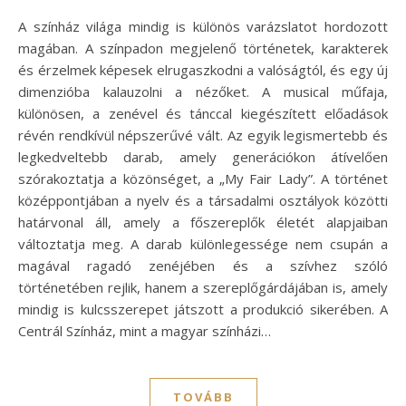
A színház világa mindig is különös varázslatot hordozott
magában. A színpadon megjelenő történetek, karakterek
és érzelmek képesek elrugaszkodni a valóságtól, és egy új
dimenzióba kalauzolni a nézőket. A musical műfaja,
különösen, a zenével és tánccal kiegészített előadások
révén rendkívül népszerűvé vált. Az egyik legismertebb és
legkedveltebb darab, amely generációkon átívelően
szórakoztatja a közönséget, a „My Fair Lady”. A történet
középpontjában a nyelv és a társadalmi osztályok közötti
határvonal áll, amely a főszereplők életét alapjaiban
változtatja meg. A darab különlegessége nem csupán a
magával ragadó zenéjében és a szívhez szóló
történetében rejlik, hanem a szereplőgárdájában is, amely
mindig is kulcsszerepet játszott a produkció sikerében. A
Centrál Színház, mint a magyar színházi…
TOVÁBB