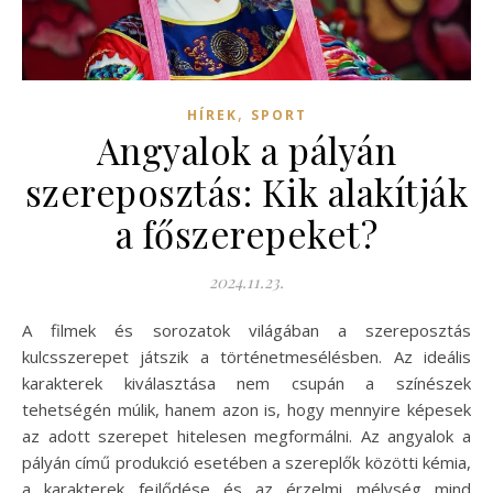
,
HÍREK
SPORT
Angyalok a pályán
szereposztás: Kik alakítják
a főszerepeket?
2024.11.23.
A filmek és sorozatok világában a szereposztás
kulcsszerepet játszik a történetmesélésben. Az ideális
karakterek kiválasztása nem csupán a színészek
tehetségén múlik, hanem azon is, hogy mennyire képesek
az adott szerepet hitelesen megformálni. Az angyalok a
pályán című produkció esetében a szereplők közötti kémia,
a karakterek fejlődése és az érzelmi mélység mind