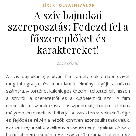
,
HÍREK
OLVASNIVALÓK
A szív bajnokai
szereposztás: Fedezd fel a
főszereplőket és
karaktereket!
2024.08.06.
A szív bajnokai egy olyan film, amely sok ember szívét
megdobogtatja, és maradandó élményt nyújt a nézők
számára. A történet különleges érzelmi töltettel bír, hiszen
a szívről, a szeretetről és a küzdelemről szól. A film
nemcsak a szórakozásra összpontosít, hanem életünk
mélyebb értelmeit is feltárja. A karakterek sokszínűsége
és fejlődése révén a nézők könnyen azonosulhatnak velük,
ezáltal még inkább átélhetik a cselekmény izgalmait. A szív
bajnokai nem csupán egy egyszerű dráma, hanem egy