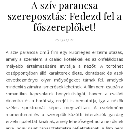
A szív parancsa
szereposztás: Fedezd fel a
főszereplőket!
2025.03.21.
A szív parancsa című film egy különleges érzelmi utazás,
amely a szerelem, a családi kötelékek és az önfeláldozás
mélyebb értelmezésére invitálja a nézőt. A történet
középpontjában álló karakterek élete, döntéseik és azok
következményei olyan mélységeket tárnak fel, amelyek
mindenki számára ismerősek lehetnek. A film nem csupán a
romantikus kapcsolatok bonyolultságát, hanem a családi
dinamika és a barátság erejét is bemutatja, így a nézők
széles spektrumát képes megszólítani. A cselekmény
momentumai és a szereplők közötti interakciók gazdag
érzelmi palettát kínálnak, amely lehetőséget ad a nézőknek
arra, hogy saját tapasztalataikra reflektáljanak. A film nem