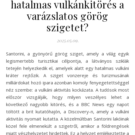
hatalmas vulkánkitörés a
varázslatos görög
szigetet?
2025.05.09.
Santorini, a gyönyörű görög sziget, amely a világ egyik
legismertebb turisztikai célpontja, a látványos sziklák
tetején helyezkedik el, amelyek alatt egy hatalmas vulkáni
kráter rejtőzik. A sziget vonzereje és turizmusának
milliárdokat hozó ipara azonban komoly fenyegetettséggel
néz szembe: a vulkáni aktivitás kockázata. A tudósok most
először vizsgálják, hogy milyen veszélyes lehet a
következő nagyobb kitörés, és a BBC News egy napot
töltött a brit kutatóhajón, a Discovery-n, amely a vulkáni
aktivitás nyomait kutatta. A közelmúltban Santorini lakóinak
közel fele elmenekült a szigetről, amikor a földrengések
miatt vészhelyzetet hirdettek. Ez a helyzet emlékeztette a