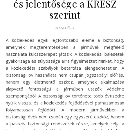
és jelentősége a KRESZ
szerint
2024.08.11.
A közlekedés egyik legfontosabb eleme a biztonság,
amelynek megteremtésében a járművek megfelelő
használata kulcsszerepet játszik. A közlekedési balesetek
gyakorisága és súlyossága arra figyelmeztet minket, hogy
a közlekedési szabályok betartása elengedhetetlen. A
biztonsági öv használata nem csupán jogszabályi előírás,
hanem egy életmentő eszköz, amelynek alkalmazása
alapvető fontosságú a járműben utazók védelme
szempontjából. A biztonsági öv története több évtizedre
nyúlik vissza, és a közlekedés fejlődésével párhuzamosan
folyamatosan fejlődött. A modern járművekben a
biztonsági övek nem csupán egy egyszerű eszköz, hanem
a passzív biztonsági rendszerek része, amelyek célja a