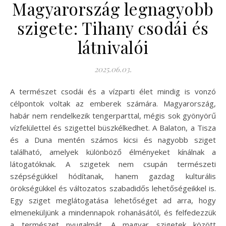
Magyarország legnagyobb
szigete: Tihany csodái és
látnivalói
2025.06.03.
A természet csodái és a vízparti élet mindig is vonzó
célpontok voltak az emberek számára. Magyarország,
habár nem rendelkezik tengerparttal, mégis sok gyönyörű
vízfelülettel és szigettel büszkélkedhet. A Balaton, a Tisza
és a Duna mentén számos kicsi és nagyobb sziget
található, amelyek különböző élményeket kínálnak a
látogatóknak. A szigetek nem csupán természeti
szépségükkel hódítanak, hanem gazdag kulturális
örökségükkel és változatos szabadidős lehetőségeikkel is.
Egy sziget meglátogatása lehetőséget ad arra, hogy
elmeneküljünk a mindennapok rohanásától, és felfedezzük
a természet nyugalmát. A magyar szigetek között