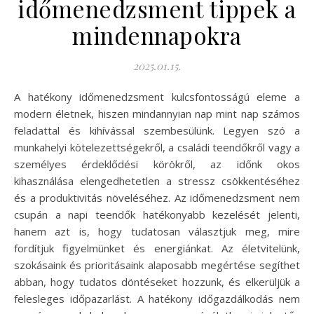
időmenedzsment tippek a
mindennapokra
2025.01.15.
A hatékony időmenedzsment kulcsfontosságú eleme a
modern életnek, hiszen mindannyian nap mint nap számos
feladattal és kihívással szembesülünk. Legyen szó a
munkahelyi kötelezettségekről, a családi teendőkről vagy a
személyes érdeklődési körökről, az időnk okos
kihasználása elengedhetetlen a stressz csökkentéséhez
és a produktivitás növeléséhez. Az időmenedzsment nem
csupán a napi teendők hatékonyabb kezelését jelenti,
hanem azt is, hogy tudatosan választjuk meg, mire
fordítjuk figyelmünket és energiánkat. Az életvitelünk,
szokásaink és prioritásaink alaposabb megértése segíthet
abban, hogy tudatos döntéseket hozzunk, és elkerüljük a
felesleges időpazarlást. A hatékony időgazdálkodás nem