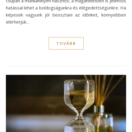
csupán a munkahelyen hasznos; a magánéletben is jelentős
hatással lehet a boldogságunkra és elégedettségünkre. Ha
képesek vagyunk jól beosztani az időnket, könnyebben
elérhetjük…
TOVÁBB