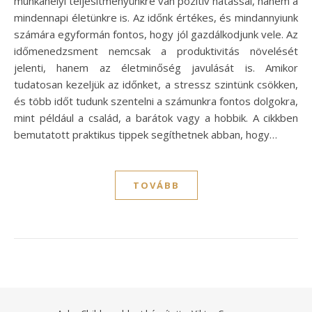
munkahelyi teljesítményünkre van pozitív hatással, hanem a
mindennapi életünkre is. Az időnk értékes, és mindannyiunk
számára egyformán fontos, hogy jól gazdálkodjunk vele. Az
időmenedzsment nemcsak a produktivitás növelését
jelenti, hanem az életminőség javulását is. Amikor
tudatosan kezeljük az időnket, a stressz szintünk csökken,
és több időt tudunk szentelni a számunkra fontos dolgokra,
mint például a család, a barátok vagy a hobbik. A cikkben
bemutatott praktikus tippek segíthetnek abban, hogy…
TOVÁBB