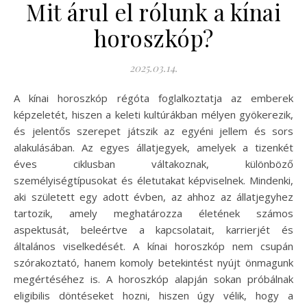
Mit árul el rólunk a kínai
horoszkóp?
2025.03.14.
A kínai horoszkóp régóta foglalkoztatja az emberek
képzeletét, hiszen a keleti kultúrákban mélyen gyökerezik,
és jelentős szerepet játszik az egyéni jellem és sors
alakulásában. Az egyes állatjegyek, amelyek a tizenkét
éves ciklusban váltakoznak, különböző
személyiségtípusokat és életutakat képviselnek. Mindenki,
aki született egy adott évben, az ahhoz az állatjegyhez
tartozik, amely meghatározza életének számos
aspektusát, beleértve a kapcsolatait, karrierjét és
általános viselkedését. A kínai horoszkóp nem csupán
szórakoztató, hanem komoly betekintést nyújt önmagunk
megértéséhez is. A horoszkóp alapján sokan próbálnak
eligibilis döntéseket hozni, hiszen úgy vélik, hogy a