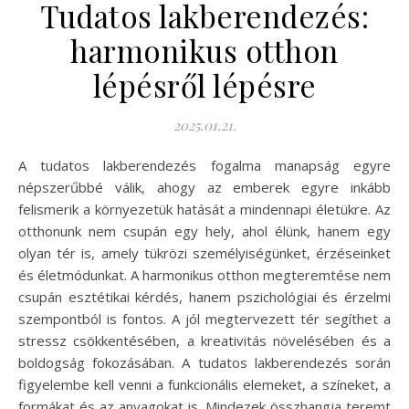
Tudatos lakberendezés:
harmonikus otthon
lépésről lépésre
2025.01.21.
A tudatos lakberendezés fogalma manapság egyre
népszerűbbé válik, ahogy az emberek egyre inkább
felismerik a környezetük hatását a mindennapi életükre. Az
otthonunk nem csupán egy hely, ahol élünk, hanem egy
olyan tér is, amely tükrözi személyiségünket, érzéseinket
és életmódunkat. A harmonikus otthon megteremtése nem
csupán esztétikai kérdés, hanem pszichológiai és érzelmi
szempontból is fontos. A jól megtervezett tér segíthet a
stressz csökkentésében, a kreativitás növelésében és a
boldogság fokozásában. A tudatos lakberendezés során
figyelembe kell venni a funkcionális elemeket, a színeket, a
formákat és az anyagokat is. Mindezek összhangja teremt