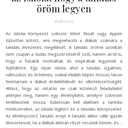
öröm legyen
2026.05.22.
Az iskolai környezet sokszor lehet fásult vagy éppen
túlzottan kötött, ami megnehezíti a diákok számára a
tanulás élvezetes megélését. A tanulás öröme azonban
nem csupán a tudás megszerzéséről szól, hanem arról is,
hogy a fiatalok motiváltak és inspiráltak legyenek a
fejlődésre. Egy olyan iskola, ahol a tanulás izgalmas,
változatos és értelmes, sokkal inkább képes hosszú távon
fenntartani a diákok érdeklődését és elkötelezettségét.
Ahhoz, hogy az oktatás ne csak kötelező feladatként
jelenjen meg, hanem egy élményként, amelyre szívesen
emlékeznek vissza, tudatosan kell alakítani a tanítási
módszereket, az iskolai légkört és a tanulási környezetet.
Az élményszerű tanulás ereje A tanulás akkor válik igazán
élvezetessé, ha a diákok aktívan részt vesznek benne, és…