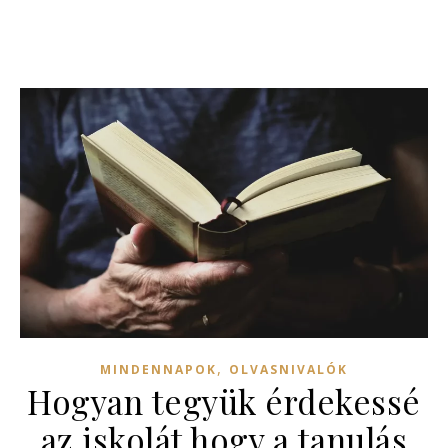
,
MINDENNAPOK
OLVASNIVALÓK
Hogyan tegyük érdekessé
az iskolát hogy a tanulás