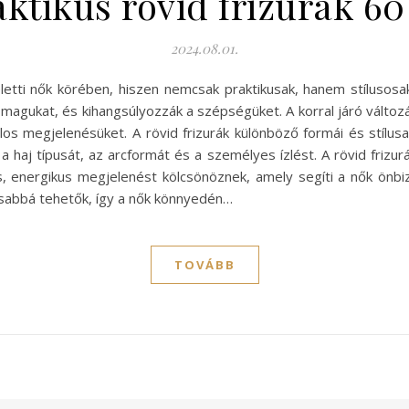
aktikus rövid frizurák 60
2024.08.01.
etti nők körében, hiszen nemcsak praktikusak, hanem stílusosak 
agukat, és kihangsúlyozzák a szépségüket. A korral járó válto
os megjelenésüket. A rövid frizurák különböző formái és stílusa
 haj típusát, az arcformát és a személyes ízlést. A rövid frizu
iss, energikus megjelenést kölcsönöznek, amely segíti a nők önb
osabbá tehetők, így a nők könnyedén…
TOVÁBB