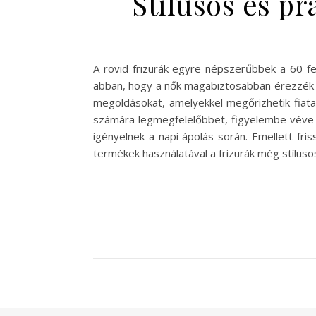
Stílusos és pr
A rövid frizurák egyre népszerűbbek a 60 fel
abban, hogy a nők magabiztosabban érezzék m
megoldásokat, amelyekkel megőrizhetik fiatal
számára legmegfelelőbbet, figyelembe véve a
igényelnek a napi ápolás során. Emellett fr
termékek használatával a frizurák még stílus