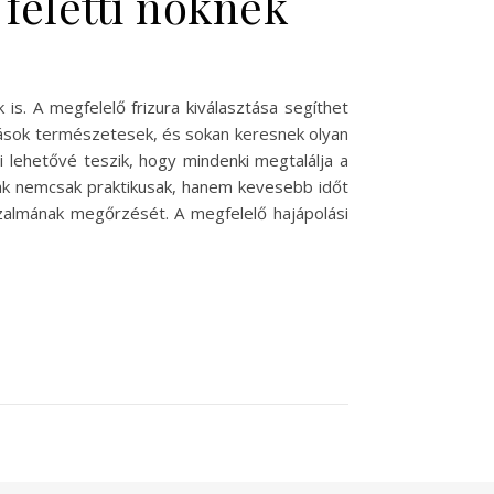
 feletti nőknek
is. A megfelelő frizura kiválasztása segíthet
zások természetesek, és sokan keresnek olyan
i lehetővé teszik, hogy mindenki megtalálja a
rák nemcsak praktikusak, hanem kevesebb időt
izalmának megőrzését. A megfelelő hajápolási