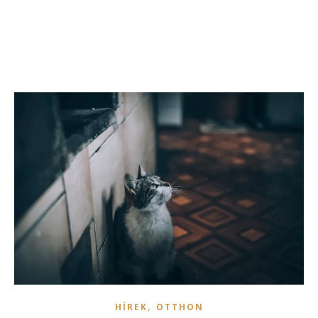
,
HÍREK
OTTHON