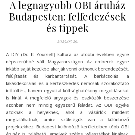
A legnagyobb OBI áruház
Budapesten: felfedezések
és tippek
2025.05.29.
A DIY (Do It Yourself) kultúra az utóbbi években egyre
népszerűbbé vált Magyarországon. Az emberek egyre
inkább saját kezükbe akarják venni otthonuk berendezését,
felújítását és karbantartását. A barkácsolás, a
lakásdekorálás és a kertészkedés nemcsak szórakoztató
időtöltés, hanem egyúttal költséghatékony megoldásokat
is kínál. A megfelelő anyagok és eszközök beszerzése
azonban nem mindig egyszerű feladat. Az OBI egyike
azoknak a helyeknek, ahol a vásárlók mindent
megtalálhatnak, amire szükségük van a különböző
projektekhez. Budapest különböző kerületeiben több OBI
áruház is található, amelyek széles választékot kínálnak,