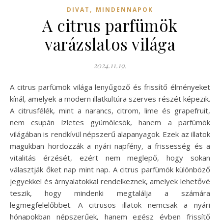
,
DIVAT
MINDENNAPOK
A citrus parfümök
varázslatos világa
2024.11.19.
A citrus parfümök világa lenyűgöző és frissítő élményeket
kínál, amelyek a modern illatkultúra szerves részét képezik.
A citrusfélék, mint a narancs, citrom, lime és grapefruit,
nem csupán ízletes gyümölcsök, hanem a parfümök
világában is rendkívül népszerű alapanyagok. Ezek az illatok
magukban hordozzák a nyári napfény, a frissesség és a
vitalitás érzését, ezért nem meglepő, hogy sokan
választják őket nap mint nap. A citrus parfümök különböző
jegyekkel és árnyalatokkal rendelkeznek, amelyek lehetővé
teszik, hogy mindenki megtalálja a számára
legmegfelelőbbet. A citrusos illatok nemcsak a nyári
hónapokban népszerűek, hanem egész évben frissítő