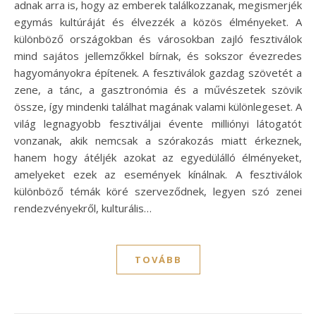
adnak arra is, hogy az emberek találkozzanak, megismerjék
egymás kultúráját és élvezzék a közös élményeket. A
különböző országokban és városokban zajló fesztiválok
mind sajátos jellemzőkkel bírnak, és sokszor évezredes
hagyományokra építenek. A fesztiválok gazdag szövetét a
zene, a tánc, a gasztronómia és a művészetek szövik
össze, így mindenki találhat magának valami különlegeset. A
világ legnagyobb fesztiváljai évente milliónyi látogatót
vonzanak, akik nemcsak a szórakozás miatt érkeznek,
hanem hogy átéljék azokat az egyedülálló élményeket,
amelyeket ezek az események kínálnak. A fesztiválok
különböző témák köré szerveződnek, legyen szó zenei
rendezvényekről, kulturális…
TOVÁBB