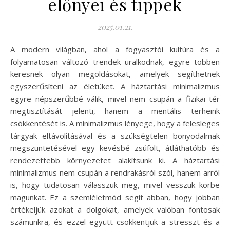
előnyei és tippek
2025.01.21.
A modern világban, ahol a fogyasztói kultúra és a
folyamatosan változó trendek uralkodnak, egyre többen
keresnek olyan megoldásokat, amelyek segíthetnek
egyszerűsíteni az életüket. A háztartási minimalizmus
egyre népszerűbbé válik, mivel nem csupán a fizikai tér
megtisztítását jelenti, hanem a mentális terheink
csökkentését is. A minimalizmus lényege, hogy a felesleges
tárgyak eltávolításával és a szükségtelen bonyodalmak
megszüntetésével egy kevésbé zsúfolt, átláthatóbb és
rendezettebb környezetet alakítsunk ki. A háztartási
minimalizmus nem csupán a rendrakásról szól, hanem arról
is, hogy tudatosan válasszuk meg, mivel vesszük körbe
magunkat. Ez a szemléletmód segít abban, hogy jobban
értékeljük azokat a dolgokat, amelyek valóban fontosak
számunkra, és ezzel együtt csökkentjük a stresszt és a