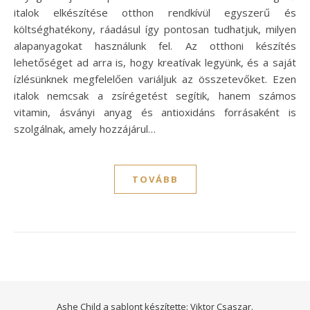
italok elkészítése otthon rendkívül egyszerű és
költséghatékony, ráadásul így pontosan tudhatjuk, milyen
alapanyagokat használunk fel. Az otthoni készítés
lehetőséget ad arra is, hogy kreatívak legyünk, és a saját
ízlésünknek megfelelően variáljuk az összetevőket. Ezen
italok nemcsak a zsírégetést segítik, hanem számos
vitamin, ásványi anyag és antioxidáns forrásaként is
szolgálnak, amely hozzájárul…
TOVÁBB
Ashe Child a sablont készítette:
Viktor Csaszar.