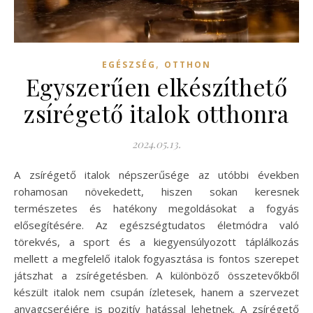
,
EGÉSZSÉG
OTTHON
Egyszerűen elkészíthető
zsírégető italok otthonra
2024.05.13.
A zsírégető italok népszerűsége az utóbbi években
rohamosan növekedett, hiszen sokan keresnek
természetes és hatékony megoldásokat a fogyás
elősegítésére. Az egészségtudatos életmódra való
törekvés, a sport és a kiegyensúlyozott táplálkozás
mellett a megfelelő italok fogyasztása is fontos szerepet
játszhat a zsírégetésben. A különböző összetevőkből
készült italok nem csupán ízletesek, hanem a szervezet
anyagcseréjére is pozitív hatással lehetnek. A zsírégető