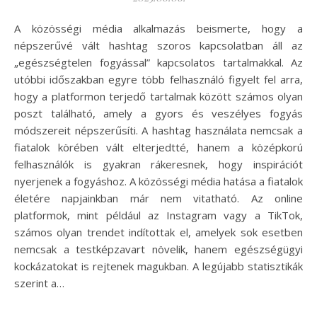
A közösségi média alkalmazás beismerte, hogy a
népszerűvé vált hashtag szoros kapcsolatban áll az
„egészségtelen fogyással” kapcsolatos tartalmakkal. Az
utóbbi időszakban egyre több felhasználó figyelt fel arra,
hogy a platformon terjedő tartalmak között számos olyan
poszt található, amely a gyors és veszélyes fogyás
módszereit népszerűsíti. A hashtag használata nemcsak a
fiatalok körében vált elterjedtté, hanem a középkorú
felhasználók is gyakran rákeresnek, hogy inspirációt
nyerjenek a fogyáshoz. A közösségi média hatása a fiatalok
életére napjainkban már nem vitatható. Az online
platformok, mint például az Instagram vagy a TikTok,
számos olyan trendet indítottak el, amelyek sok esetben
nemcsak a testképzavart növelik, hanem egészségügyi
kockázatokat is rejtenek magukban. A legújabb statisztikák
szerint a…