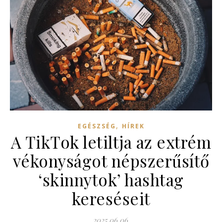
,
EGÉSZSÉG
HÍREK
A TikTok letiltja az extrém
vékonyságot népszerűsítő
‘skinnytok’ hashtag
kereséseit
2025.06.06.