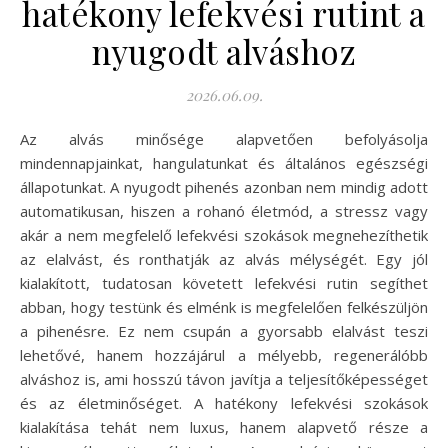
hatékony lefekvési rutint a
nyugodt alváshoz
2026.06.09.
Az alvás minősége alapvetően befolyásolja
mindennapjainkat, hangulatunkat és általános egészségi
állapotunkat. A nyugodt pihenés azonban nem mindig adott
automatikusan, hiszen a rohanó életmód, a stressz vagy
akár a nem megfelelő lefekvési szokások megnehezíthetik
az elalvást, és ronthatják az alvás mélységét. Egy jól
kialakított, tudatosan követett lefekvési rutin segíthet
abban, hogy testünk és elménk is megfelelően felkészüljön
a pihenésre. Ez nem csupán a gyorsabb elalvást teszi
lehetővé, hanem hozzájárul a mélyebb, regenerálóbb
alváshoz is, ami hosszú távon javítja a teljesítőképességet
és az életminőséget. A hatékony lefekvési szokások
kialakítása tehát nem luxus, hanem alapvető része a