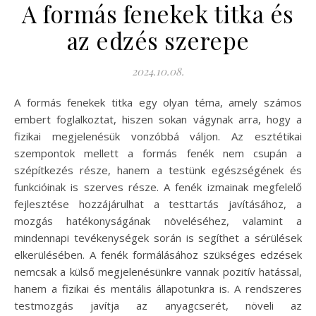
A formás fenekek titka és
az edzés szerepe
2024.10.08.
A formás fenekek titka egy olyan téma, amely számos
embert foglalkoztat, hiszen sokan vágynak arra, hogy a
fizikai megjelenésük vonzóbbá váljon. Az esztétikai
szempontok mellett a formás fenék nem csupán a
szépítkezés része, hanem a testünk egészségének és
funkcióinak is szerves része. A fenék izmainak megfelelő
fejlesztése hozzájárulhat a testtartás javításához, a
mozgás hatékonyságának növeléséhez, valamint a
mindennapi tevékenységek során is segíthet a sérülések
elkerülésében. A fenék formálásához szükséges edzések
nemcsak a külső megjelenésünkre vannak pozitív hatással,
hanem a fizikai és mentális állapotunkra is. A rendszeres
testmozgás javítja az anyagcserét, növeli az