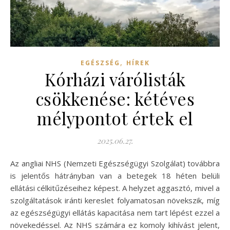
,
EGÉSZSÉG
HÍREK
Kórházi várólisták
csökkenése: kétéves
mélypontot értek el
2025.06.27.
Az angliai NHS (Nemzeti Egészségügyi Szolgálat) továbbra
is jelentős hátrányban van a betegek 18 héten belüli
ellátási célkitűzéseihez képest. A helyzet aggasztó, mivel a
szolgáltatások iránti kereslet folyamatosan növekszik, míg
az egészségügyi ellátás kapacitása nem tart lépést ezzel a
növekedéssel. Az NHS számára ez komoly kihívást jelent,