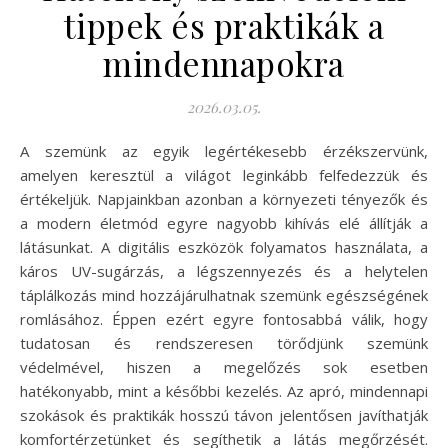
tippek és praktikák a
mindennapokra
2026.03.05.
A szemünk az egyik legértékesebb érzékszervünk,
amelyen keresztül a világot leginkább felfedezzük és
értékeljük. Napjainkban azonban a környezeti tényezők és
a modern életmód egyre nagyobb kihívás elé állítják a
látásunkat. A digitális eszközök folyamatos használata, a
káros UV-sugárzás, a légszennyezés és a helytelen
táplálkozás mind hozzájárulhatnak szemünk egészségének
romlásához. Éppen ezért egyre fontosabbá válik, hogy
tudatosan és rendszeresen törődjünk szemünk
védelmével, hiszen a megelőzés sok esetben
hatékonyabb, mint a későbbi kezelés. Az apró, mindennapi
szokások és praktikák hosszú távon jelentősen javíthatják
komfortérzetünket és segíthetik a látás megőrzését.