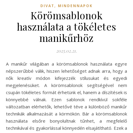
,
DIVAT
MINDENNAPOK
Körömsablonok
használata a tökéletes
manikűrhöz
2025.02.21.
A manikűr világában a körömsablonok használata egyre
népszerűbbé válik, hiszen lehetőséget adnak arra, hogy a
nők kreatív módon kifejezzék stílusukat és egyedi
megjelenésüket. A körömsablonok segítségével nem
csupán tökéletes formát érhetünk el, hanem a díszítések is
könnyebbé válnak. Ezen sablonok rendkívül sokféle
változatban elérhetők, lehetővé téve a különböző manikűr
technikák alkalmazását a körmökön. Bár a körömsablonok
használata elsőre bonyolultnak tűnhet, a megfelelő
technikával és gyakorlással könnyedén elsajátítható. Ezek a