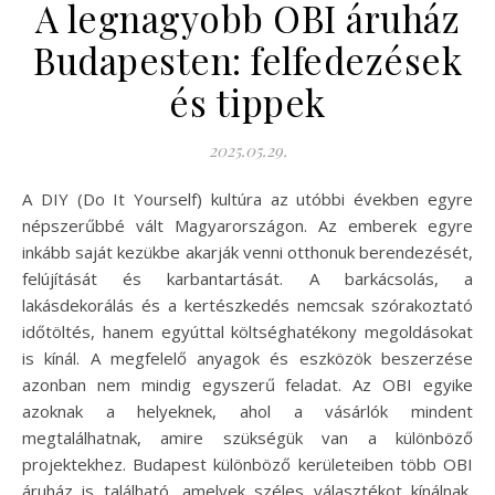
A legnagyobb OBI áruház
Budapesten: felfedezések
és tippek
2025.05.29.
A DIY (Do It Yourself) kultúra az utóbbi években egyre
népszerűbbé vált Magyarországon. Az emberek egyre
inkább saját kezükbe akarják venni otthonuk berendezését,
felújítását és karbantartását. A barkácsolás, a
lakásdekorálás és a kertészkedés nemcsak szórakoztató
időtöltés, hanem egyúttal költséghatékony megoldásokat
is kínál. A megfelelő anyagok és eszközök beszerzése
azonban nem mindig egyszerű feladat. Az OBI egyike
azoknak a helyeknek, ahol a vásárlók mindent
megtalálhatnak, amire szükségük van a különböző
projektekhez. Budapest különböző kerületeiben több OBI
áruház is található, amelyek széles választékot kínálnak,