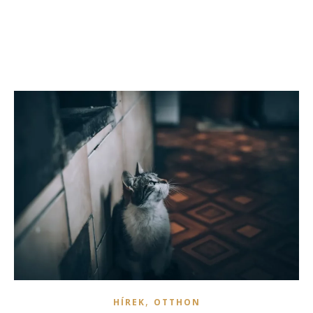
,
HÍREK
OTTHON