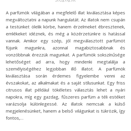
A parfümök világában a megfelelő illat kiválasztása képes
megváltoztatni a napunk hangulatát. Az illatok nem csupán
a testünket ölelik körbe, hanem érzelmeket ébresztenek,
emlékeket idéznek, és még a közérzetünkre is hatással
vannak. Amikor egy szép, jól megválasztott parfümöt
fújunk magunkra, azonnal magabiztosabbnak és
vonzóbbnak érezzük magunkat. A parfümök sokszínűsége
lehetőséget ad arra, hogy mindenki megtalálja a
személyiségéhez legjobban illő illatot. A parfümök
kiválasztása során érdemes figyelembe venni az
évszakokat, az alkalmakat és a saját stílusunkat. Egy friss
citrusos illat például tökéletes választás lehet a nyári
napokra, míg egy gazdag, fűszeres parfüm a téli estéket
varázsolja különlegessé. Az illatok nemcsak a külső
megjelenésünket, hanem a belső világunkat is tükrözik, így
fontos,…