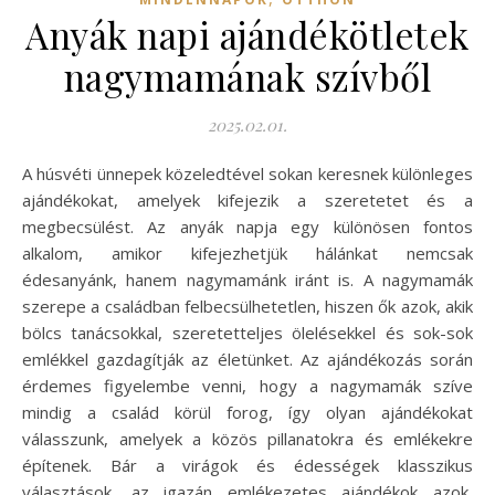
Anyák napi ajándékötletek
nagymamának szívből
2025.02.01.
A húsvéti ünnepek közeledtével sokan keresnek különleges
ajándékokat, amelyek kifejezik a szeretetet és a
megbecsülést. Az anyák napja egy különösen fontos
alkalom, amikor kifejezhetjük hálánkat nemcsak
édesanyánk, hanem nagymamánk iránt is. A nagymamák
szerepe a családban felbecsülhetetlen, hiszen ők azok, akik
bölcs tanácsokkal, szeretetteljes ölelésekkel és sok-sok
emlékkel gazdagítják az életünket. Az ajándékozás során
érdemes figyelembe venni, hogy a nagymamák szíve
mindig a család körül forog, így olyan ajándékokat
válasszunk, amelyek a közös pillanatokra és emlékekre
építenek. Bár a virágok és édességek klasszikus
választások, az igazán emlékezetes ajándékok azok,