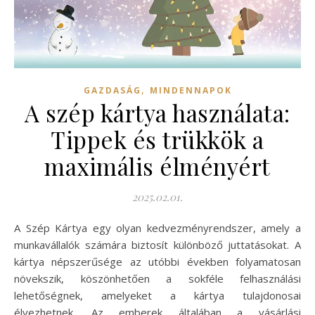
,
GAZDASÁG
MINDENNAPOK
A szép kártya használata:
Tippek és trükkök a
maximális élményért
2025.02.01.
A Szép Kártya egy olyan kedvezményrendszer, amely a
munkavállalók számára biztosít különböző juttatásokat. A
kártya népszerűsége az utóbbi években folyamatosan
növekszik, köszönhetően a sokféle felhasználási
lehetőségnek, amelyeket a kártya tulajdonosai
élvezhetnek. Az emberek általában a vásárlási