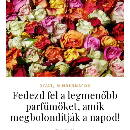
,
DIVAT
MINDENNAPOK
Fedezd fel a legmenőbb
parfümöket, amik
megbolondítják a napod!
2024.04.16.